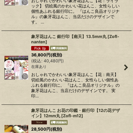
おしゃれでかわいい象牙花はんこ【花：ライラ
ック】 切絵風のかわいい花はんこ、女性らしい
個性あふれる銀行印に。 『はんこ良品オリジナ
ル』の象牙花はんこ、当店だけのデザインで
す。 …
象牙花はんこ 銀行印【南天】13.5mm丸
[
Zofl-
nanten
]
36,800
円
(税別)
(
税込
:
40,480
円
)
在庫あり
おしゃれでかわいい象牙花はんこ【花：南天】
切絵風のかわいい花はんこ、女性らしい個性あ
ふれる銀行印に。 『はんこ良品オリジナル』の
象牙花はんこ、当店だけのデザインです。 実
印…
象牙花はんこ お花の印鑑・銀行印【12の花デザ
イン】12mm丸
[
Zofl-m12
]
28,500
円
(税別)