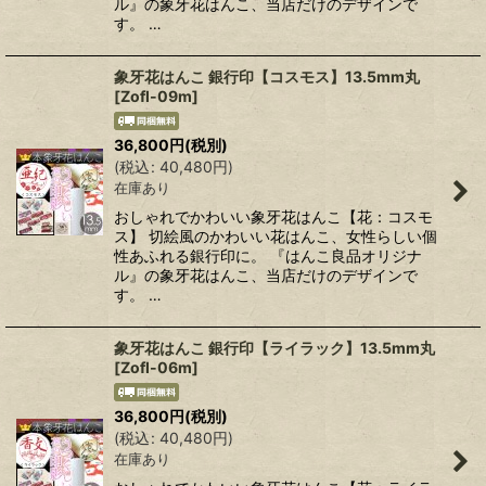
ル』の象牙花はんこ、当店だけのデザインで
す。 …
象牙花はんこ 銀行印【コスモス】13.5mm丸
[
Zofl-09m
]
36,800
円
(税別)
(
税込
:
40,480
円
)
在庫あり
おしゃれでかわいい象牙花はんこ【花：コスモ
ス】 切絵風のかわいい花はんこ、女性らしい個
性あふれる銀行印に。 『はんこ良品オリジナ
ル』の象牙花はんこ、当店だけのデザインで
す。 …
象牙花はんこ 銀行印【ライラック】13.5mm丸
[
Zofl-06m
]
36,800
円
(税別)
(
税込
:
40,480
円
)
在庫あり