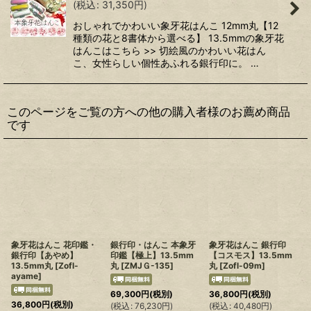
(
税込
:
31,350
円
)
おしゃれでかわいい象牙花はんこ 12mm丸【12
種類の花と8書体から選べる】 13.5mmの象牙花
はんこはこちら >> 切絵風のかわいい花はん
こ、女性らしい個性あふれる銀行印に。 …
このページをご覧の方への他の購入者様のお薦め商品
です
象牙花はんこ 花印鑑・
銀行印・はんこ 本象牙
象牙花はんこ 銀行印
銀行印【あやめ】
印鑑【極上】13.5mm
【コスモス】13.5mm
13.5mm丸
[
Zofl-
丸
[
ZMJＧ-135
]
丸
[
Zofl-09m
]
ayame
]
69,300
円
(税別)
36,800
円
(税別)
36,800
円
(税別)
(
税込
:
76,230
円
)
(
税込
:
40,480
円
)