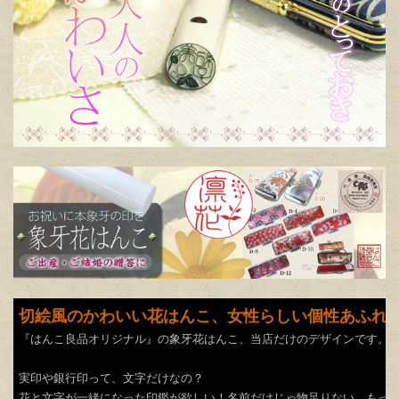
切絵風の
かわいい
花
はんこ
、女性らしい個性あふれ
『はんこ良品オリジナル』の象牙花はんこ、当店だけのデザインです。
実印や銀行印って、文字だけなの？
花と文字が一緒になった印鑑が欲しい！名前だけじゃ物足りない、もっ