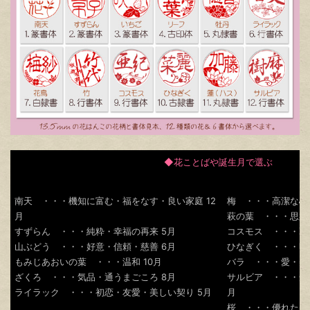
◆花ことばや誕生月で選ぶ
南天 ・・・機知に富む・福をなす・良い家庭 12
梅 ・・・高潔な心
月
萩の葉 ・・・思案
すずらん ・・・純粋・幸福の再来 5月
コスモス ・・・乙
山ぶどう ・・・好意・信頼・慈善 6月
ひなぎく ・・・明
もみじあおいの葉 ・・・温和 10月
バラ ・・・愛・美 
ざくろ ・・・気品・通うまごころ 8月
サルビア ・・・知恵
ライラック ・・・初恋・友愛・美しい契り 5月
月
桜 ・・・優れた美