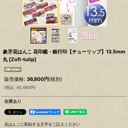
象牙花はんこ 花印鑑・銀行印【チューリップ】13.5mm
丸
[
Zofl-tulip
]
販売価格
:
36,800
円
(税別)
(
税込
:
40,480
円
)
在庫あり
Facebookでシェア
花はんこに彫刻する文字をご記入ください