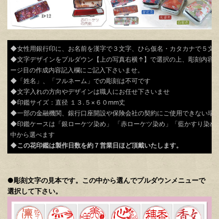
◆女性用銀行印に、お名前を漢字で３文字、ひら仮名・カタカナで５文
◆文字デザインをプルダウン【上の写真右横↑】で選択の上、彫刻内容を
ージ目の作成内容記入欄にご記入下さいませ。
◆「姓名」、「フルネーム」での彫刻は不可です
◆文字入れの方向やデザインは職人にお任せ下さいませ
◆印鑑サイズ：直径 １３.５×６０mm丈
◆一部の金融機関、銀行口座開設や保険会社の契約にご使用できない場
◆印鑑ケースは「銀ローケツ染め」 「赤ローケツ染め」「藍かすり染め
中から選べます
◆
この花印鑑は製作日数を約７営業日ほど頂戴いたします。
●
彫刻文字の見本です。この中から選んでプルダウンメニューで
選択して下さい。