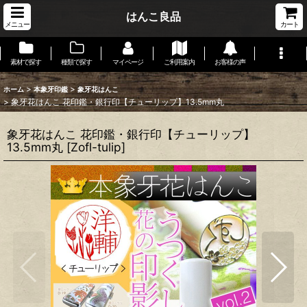
はんこ良品
メニュー
カート
素材で探す
種類で探す
マイページ
ご利用案内
お客様の声
>
>
ホーム
本象牙印鑑
象牙花はんこ
>
象牙花はんこ 花印鑑・銀行印【チューリップ】13.5mm丸
象牙花はんこ 花印鑑・銀行印【チューリップ】
13.5mm丸
[
Zofl-tulip
]