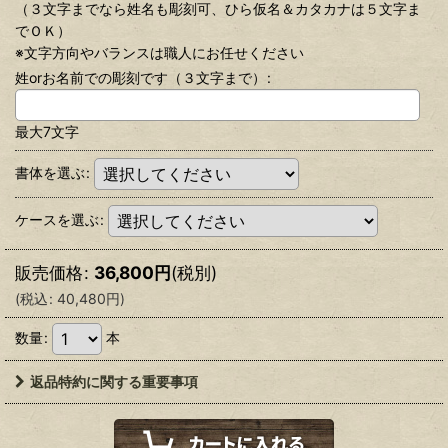
（３文字までなら姓名も彫刻可、ひら仮名＆カタカナは５文字ま
でＯＫ）
※文字方向やバランスは職人にお任せください
姓orお名前での彫刻です（３文字まで）
:
最大7文字
書体を選ぶ
:
ケースを選ぶ
:
販売価格
:
36,800
円
(税別)
(
税込
:
40,480
円
)
数量
:
本
返品特約に関する重要事項