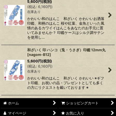
5,600
円
(税別)
(
税込
:
6,160
円
)
在庫あり
かわいい和のはんこ 和ざいく かわいいお洒落
印鑑、和柄のはんこ 桜や紅葉、金魚といった風
情のあるカワイイはんこをあなたのお手元に置
いてみませんか？ 印鑑ケースはシルク調サテン
を使用し…
和ざいく 印 ハンコ（兎・うさぎ）印鑑 12mm丸
[
nagom-B12
]
5,600
円
(税別)
(
税込
:
6,160
円
)
在庫あり
かわいい和のはんこ 和ざいく かわいい ※ギフ
ト印鑑、お祝いの品・プレゼントとしても多く
の方にリクエストを戴いております ※
ホーム
ショッピングカート
マイページ
お気に入り