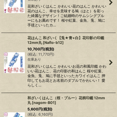
花和ざいくはんこ かわいい花のはんこ かわいい
花のはんこ、幸せを意味する鳩（はと）を彩っ
た綺麗なデザイン！ご結婚時のサムシングブル
ーにもお薦めです！ 桜や紅葉、金魚、兎、鳩に
手毬といったカ…
花はんこ 和ざいく【兎★青+白】花印影の印鑑
12mm丸
[
Naflo-b12
]
10,700
円
(税別)
(
税込
:
11,770
円
)
在庫あり
花和ざいくはんこ かわいいお花の和風印鑑 かわ
いい花はんこ、花の印影の和はんこ 桜や紅葉、
金魚、兎、鳩に手毬といったカワイイはんこ 押
印してもお花とお名前のダブルでかわいい！ 愛
らしく…
和ざいくはんこ（桜・ブルー）花柄印鑑 12mm
丸
[
nagom-B01
]
5,600
円
(税別)
(
税込
:
6,160
円
)