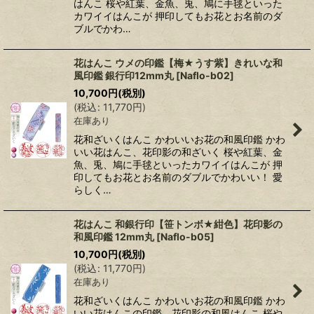
はんこ 桜や紅葉、金魚、兎、鳩に手毬といった
カワイイはんこが 押印してもお花とお名前のダ
ブルでかわ…
花はんこ ウメの印鑑【梅★うす紫】きれいな和
風印鑑 銀行印12mm丸
[
Naflo-b02
]
10,700
円
(税別)
(
税込
:
11,770
円
)
在庫あり
花和ざいくはんこ かわいいお花の和風印鑑 かわ
いい花はんこ、花印影の和ざいく 桜や紅葉、金
魚、兎、鳩に手毬といったカワイイはんこが 押
印してもお花とお名前のダブルでかわいい！ 愛
らしく…
花はんこ 和銀行印【笹トンボ★紺色】花印影の
和風印鑑 12mm丸
[
Naflo-b05
]
10,700
円
(税別)
(
税込
:
11,770
円
)
在庫あり
花和ざいくはんこ かわいいお花の和風印鑑 かわ
いい花はんこの印鑑、花印影の和風はんこ 桜や