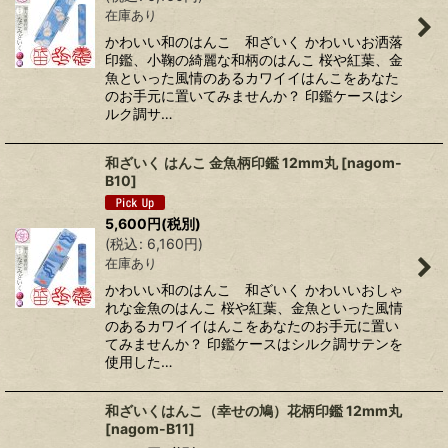
在庫あり
かわいい和のはんこ 和ざいく かわいいお洒落
印鑑、小鞠の綺麗な和柄のはんこ 桜や紅葉、金
魚といった風情のあるカワイイはんこをあなた
のお手元に置いてみませんか？ 印鑑ケースはシ
ルク調サ…
和ざいく はんこ 金魚柄印鑑 12mm丸
[
nagom-
B10
]
5,600
円
(税別)
(
税込
:
6,160
円
)
在庫あり
かわいい和のはんこ 和ざいく かわいいおしゃ
れな金魚のはんこ 桜や紅葉、金魚といった風情
のあるカワイイはんこをあなたのお手元に置い
てみませんか？ 印鑑ケースはシルク調サテンを
使用した…
和ざいくはんこ（幸せの鳩）花柄印鑑 12mm丸
[
nagom-B11
]