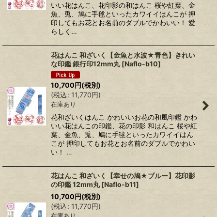
いい花はんこ、花印影の和はんこ 桜や紅葉、金
魚、兎、鳩に手毬といったカワイイはんこが 押
印してもお花とお名前のダブルでかわいい！ 愛
らしく…
花はんこ 和ざいく【金魚と水波★青色】きれい
な印鑑 銀行印12mm丸
[
Naflo-b10
]
10,700
円
(税別)
(
税込
:
11,770
円
)
在庫あり
花和ざいくはんこ かわいいお花の和風印鑑 かわ
いい花はんこの印鑑、花の印影 和はんこ 桜や紅
葉、金魚、兎、鳩に手毬といったカワイイはん
こが 押印してもお花とお名前のダブルでかわい
い！ …
花はんこ 和ざいく【幸せの鳩★ブルー】花印影
の印鑑 12mm丸
[
Naflo-b11
]
10,700
円
(税別)
(
税込
:
11,770
円
)
在庫あり