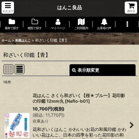
はんこ良品
メニュー
カート
素材で探す
種類で探す
マイページ
ご利用案内
お客様の声
>
>
和ざいく印鑑【青】
ホーム
和風はんこ
和ざいく印鑑【青】
表示順変更
閉じる
16
件
表示数
:
花はんこ さくら和ざいく【桜★ブルー】花印影
の印鑑 12mm丸
[
Naflo-b01
]
在庫あり
10,700
円
(税別)
(
税込
:
11,770
円
)
並び順
:
在庫あり
花和ざいくはんこ かわいいお花の和風印鑑 かわ
絞り込む
いい花はんこ、日本の四季を彩った花印影の和