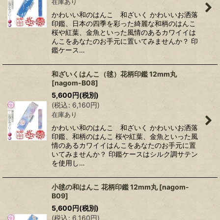
在庫あり
かわいい和のはんこ 和ざいく かわいいお洒落
印鑑、日本の四季を彩った綺麗な和柄のはんこ
桜や紅葉、金魚といった風情のあるカワイイは
んこをあなたのお手元に置いてみませんか？ 印
鑑ケース…
和ざいくはんこ（毬）花柄印鑑 12mm丸
[
nagom-B08
]
5,600
円
(税別)
(
税込
:
6,160
円
)
在庫あり
かわいい和のはんこ 和ざいく かわいいお洒落
印鑑、和柄のはんこ 桜や紅葉、金魚といった風
情のあるカワイイはんこをあなたのお手元に置
いてみませんか？ 印鑑ケースはシルク調サテン
を使用し…
小毬の和はんこ 花柄印鑑 12mm丸
[
nagom-
B09
]
5,600
円
(税別)
(
税込
:
6,160
円
)