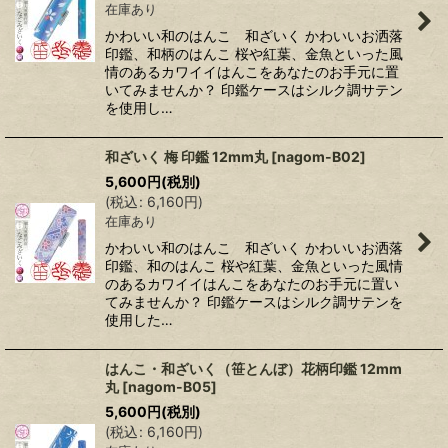
在庫あり
かわいい和のはんこ 和ざいく かわいいお洒落
印鑑、和柄のはんこ 桜や紅葉、金魚といった風
情のあるカワイイはんこをあなたのお手元に置
いてみませんか？ 印鑑ケースはシルク調サテン
を使用し…
和ざいく 梅 印鑑 12mm丸
[
nagom-B02
]
5,600
円
(税別)
(
税込
:
6,160
円
)
在庫あり
かわいい和のはんこ 和ざいく かわいいお洒落
印鑑、和のはんこ 桜や紅葉、金魚といった風情
のあるカワイイはんこをあなたのお手元に置い
てみませんか？ 印鑑ケースはシルク調サテンを
使用した…
はんこ・和ざいく（笹とんぼ）花柄印鑑 12mm
丸
[
nagom-B05
]
5,600
円
(税別)
(
税込
:
6,160
円
)