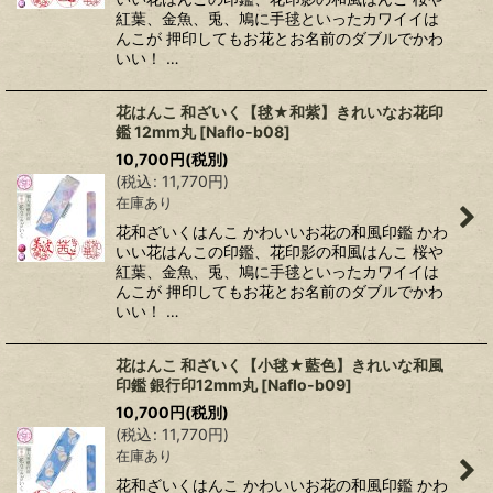
紅葉、金魚、兎、鳩に手毬といったカワイイは
んこが 押印してもお花とお名前のダブルでかわ
いい！ …
花はんこ 和ざいく【毬★和紫】きれいなお花印
鑑 12mm丸
[
Naflo-b08
]
10,700
円
(税別)
(
税込
:
11,770
円
)
在庫あり
花和ざいくはんこ かわいいお花の和風印鑑 かわ
いい花はんこの印鑑、花印影の和風はんこ 桜や
紅葉、金魚、兎、鳩に手毬といったカワイイは
んこが 押印してもお花とお名前のダブルでかわ
いい！ …
花はんこ 和ざいく【小毬★藍色】きれいな和風
印鑑 銀行印12mm丸
[
Naflo-b09
]
10,700
円
(税別)
(
税込
:
11,770
円
)
在庫あり
花和ざいくはんこ かわいいお花の和風印鑑 かわ