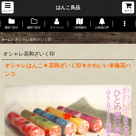
はんこ良品
メニュー
カート
素材で探す
種類で探す
マイページ
ご利用案内
お客様の声
>
オシャレ花和ざいく印
ホーム
オシャレ花和ざいく印
オシャレはんこ★花和ざいく印★かわいい本格花ハ
ンコ