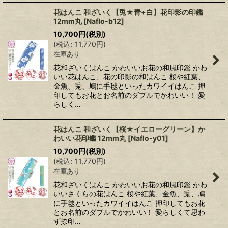
花はんこ 和ざいく【兎★青+白】花印影の印鑑
12mm丸
[
Naflo-b12
]
10,700
円
(税別)
(
税込
:
11,770
円
)
在庫あり
花和ざいくはんこ かわいいお花の和風印鑑 かわ
いい花はんこ、花の印影の和はんこ 桜や紅葉、
金魚、兎、鳩に手毬といったカワイイはんこ 押
印してもお花とお名前のダブルでかわいい！ 愛
らしく…
花はんこ 和ざいく【桜★イエローグリーン】か
わいい花印鑑 12mm丸
[
Naflo-y01
]
10,700
円
(税別)
(
税込
:
11,770
円
)
在庫あり
花和ざいくはんこ かわいいお花の和風印鑑 かわ
いいさくらの花はんこ 桜や紅葉、金魚、兎、鳩
に手毬といったカワイイはんこ 押印してもお花
とお名前のダブルでかわいい！ 愛らしくて思わ
ず捺印…