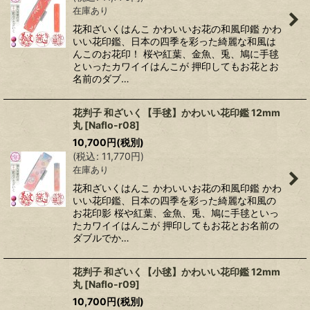
在庫あり
花和ざいくはんこ かわいいお花の和風印鑑 かわ
いい花印鑑、日本の四季を彩った綺麗な和風は
んこのお花印！ 桜や紅葉、金魚、兎、鳩に手毬
といったカワイイはんこが 押印してもお花とお
名前のダブ…
花判子 和ざいく【手毬】かわいい花印鑑 12mm
丸
[
Naflo-r08
]
10,700
円
(税別)
(
税込
:
11,770
円
)
在庫あり
花和ざいくはんこ かわいいお花の和風印鑑 かわ
いい花印鑑、日本の四季を彩った綺麗な和風の
お花印影 桜や紅葉、金魚、兎、鳩に手毬といっ
たカワイイはんこが 押印してもお花とお名前の
ダブルでか…
花判子 和ざいく【小毬】かわいい花印鑑 12mm
丸
[
Naflo-r09
]
10,700
円
(税別)