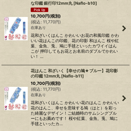
な印鑑 銀行印12mm丸
[
Naflo-b10
]
10,700
円
(税別)
(
税込
:
11,770
円
)
在庫あり
花和ざいくはんこ かわいいお花の和風印鑑 かわ
いい花はんこの印鑑、花の印影 和はんこ 桜や紅
葉、金魚、兎、鳩に手毬といったカワイイはん
こが 押印してもお花とお名前のダブルでかわい
い！ …
花はんこ 和ざいく【幸せの鳩★ブルー】花印影
の印鑑 12mm丸
[
Naflo-b11
]
10,700
円
(税別)
(
税込
:
11,770
円
)
在庫あり
花和ざいくはんこ かわいい花のはんこ かわいい
花のはんこ、幸せを意味する鳩（はと）を彩っ
た綺麗なデザイン！ご結婚時のサムシングブル
ーにもお薦めです！ 桜や紅葉、金魚、兎、鳩に
手毬といったカ…