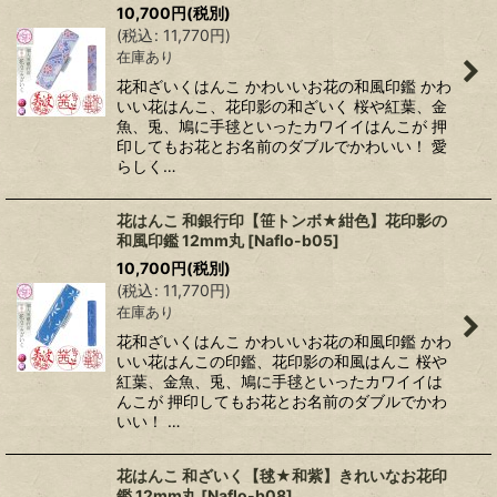
10,700
円
(税別)
(
税込
:
11,770
円
)
在庫あり
花和ざいくはんこ かわいいお花の和風印鑑 かわ
いい花はんこ、花印影の和ざいく 桜や紅葉、金
魚、兎、鳩に手毬といったカワイイはんこが 押
印してもお花とお名前のダブルでかわいい！ 愛
らしく…
花はんこ 和銀行印【笹トンボ★紺色】花印影の
和風印鑑 12mm丸
[
Naflo-b05
]
10,700
円
(税別)
(
税込
:
11,770
円
)
在庫あり
花和ざいくはんこ かわいいお花の和風印鑑 かわ
いい花はんこの印鑑、花印影の和風はんこ 桜や
紅葉、金魚、兎、鳩に手毬といったカワイイは
んこが 押印してもお花とお名前のダブルでかわ
いい！ …
花はんこ 和ざいく【毬★和紫】きれいなお花印
鑑 12mm丸
[
Naflo-b08
]