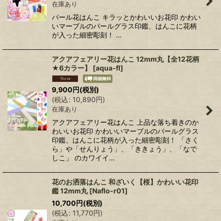
在庫あり
パール花はんこ キラッとかわいいお花印 かわい
いマーブルのパールグラス印鑑、はんこに花柄
が入った細密彫刻！ …
アクアフェアリー花はんこ 12mm丸【全12花柄
★6カラー】
[
aqua-fl
]
9,900
円
(税別)
(
税込
:
10,890
円
)
在庫あり
アクアフェアリー花はんこ 上品な落ち着きのか
わいいお花印 かわいいマーブルのパールグラス
印鑑、はんこに花柄が入った細密彫刻！ 「さく
ら」や「せんりょう」、「ききょう」、「なで
しこ」 のカワイイ…
花のお洒落はんこ 和ざいく【桜】かわいい花印
鑑 12mm丸
[
Naflo-r01
]
10,700
円
(税別)
(
税込
:
11,770
円
)