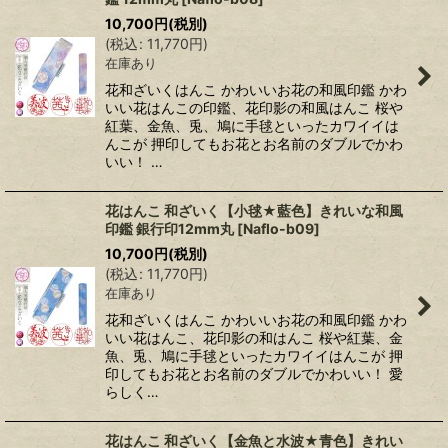
10,700
円
(税別)
(
税込
:
11,770
円
)
在庫あり
花和ざいくはんこ かわいいお花の和風印鑑 かわ
いい花はんこの印鑑、花印影の和風はんこ 桜や
紅葉、金魚、兎、鳩に手毬といったカワイイは
んこが 押印してもお花とお名前のダブルでかわ
いい！ …
花はんこ 和ざいく【小毬★藍色】きれいな和風
印鑑 銀行印12mm丸
[
Naflo-b09
]
10,700
円
(税別)
(
税込
:
11,770
円
)
在庫あり
花和ざいくはんこ かわいいお花の和風印鑑 かわ
いい花はんこ、花印影の和はんこ 桜や紅葉、金
魚、兎、鳩に手毬といったカワイイはんこが 押
印してもお花とお名前のダブルでかわいい！ 愛
らしく…
花はんこ 和ざいく【金魚と水波★青色】きれい