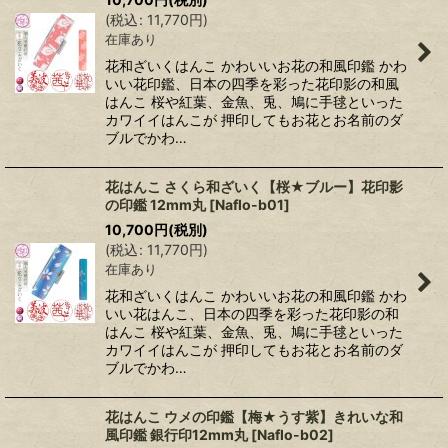
(
税込
:
11,770
円
)
在庫あり
花和ざいくはんこ かわいいお花の和風印鑑 かわ
いい花印鑑、日本の四季を彩った花印影の和風
はんこ 桜や紅葉、金魚、兎、鳩に手毬といった
カワイイはんこが 押印してもお花とお名前のダ
ブルでかわ…
花はんこ さくら和ざいく【桜★ブルー】花印影
の印鑑 12mm丸
[
Naflo-b01
]
10,700
円
(税別)
(
税込
:
11,770
円
)
在庫あり
花和ざいくはんこ かわいいお花の和風印鑑 かわ
いい花はんこ、日本の四季を彩った花印影の和
はんこ 桜や紅葉、金魚、兎、鳩に手毬といった
カワイイはんこが 押印してもお花とお名前のダ
ブルでかわ…
花はんこ ウメの印鑑【梅★うす紫】きれいな和
風印鑑 銀行印12mm丸
[
Naflo-b02
]