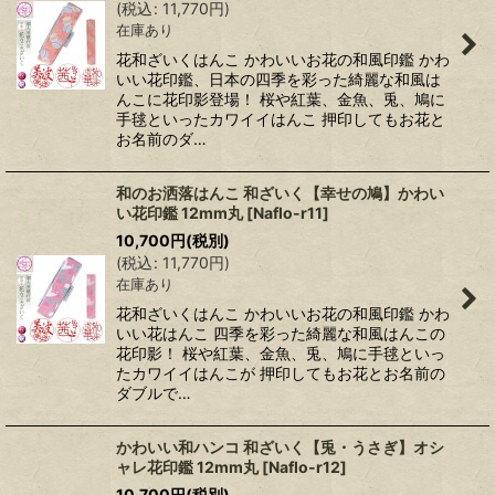
(
税込
:
11,770
円
)
在庫あり
花和ざいくはんこ かわいいお花の和風印鑑 かわ
いい花印鑑、日本の四季を彩った綺麗な和風は
んこに花印影登場！ 桜や紅葉、金魚、兎、鳩に
手毬といったカワイイはんこ 押印してもお花と
お名前のダ…
和のお洒落はんこ 和ざいく【幸せの鳩】かわい
い花印鑑 12mm丸
[
Naflo-r11
]
10,700
円
(税別)
(
税込
:
11,770
円
)
在庫あり
花和ざいくはんこ かわいいお花の和風印鑑 かわ
いい花はんこ 四季を彩った綺麗な和風はんこの
花印影！ 桜や紅葉、金魚、兎、鳩に手毬といっ
たカワイイはんこが 押印してもお花とお名前の
ダブルで…
かわいい和ハンコ 和ざいく【兎・うさぎ】オシ
ャレ花印鑑 12mm丸
[
Naflo-r12
]
10,700
円
(税別)