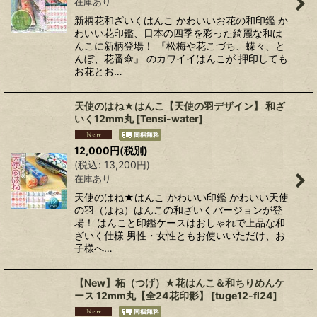
在庫あり
絞り込む
新柄花和ざいくはんこ かわいいお花の和印鑑 か
わいい花印鑑、日本の四季を彩った綺麗な和は
んこに新柄登場！ 『松梅や花こづち、蝶々、と
んぼ、花番傘』 のカワイイはんこが 押印しても
お花とお…
天使のはね★はんこ【天使の羽デザイン】 和ざ
いく12mm丸
[
Tensi-water
]
12,000
円
(税別)
(
税込
:
13,200
円
)
在庫あり
天使のはね★はんこ かわいい印鑑 かわいい天使
の羽（はね）はんこの和ざいくバージョンが登
場！ はんこと印鑑ケースはおしゃれで上品な和
ざいく仕様 男性・女性ともお使いいただけ、お
子様へ…
【New】柘（つげ）★花はんこ＆和ちりめんケ
ース 12mm丸【全24花印影】
[
tuge12-fl24
]