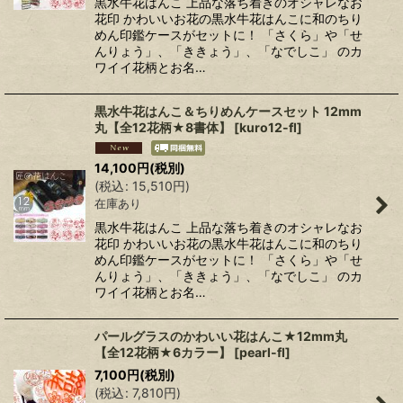
黒水牛花はんこ 上品な落ち着きのオシャレなお
花印 かわいいお花の黒水牛花はんこに和のちり
めん印鑑ケースがセットに！ 「さくら」や「せ
んりょう」、「ききょう」、「なでしこ」 のカ
ワイイ花柄とお名…
黒水牛花はんこ＆ちりめんケースセット 12mm
丸【全12花柄★8書体】
[
kuro12-fl
]
14,100
円
(税別)
(
税込
:
15,510
円
)
在庫あり
黒水牛花はんこ 上品な落ち着きのオシャレなお
花印 かわいいお花の黒水牛花はんこに和のちり
めん印鑑ケースがセットに！ 「さくら」や「せ
んりょう」、「ききょう」、「なでしこ」 のカ
ワイイ花柄とお名…
パールグラスのかわいい花はんこ★12mm丸
【全12花柄★6カラー】
[
pearl-fl
]
7,100
円
(税別)
(
税込
:
7,810
円
)