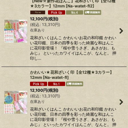
【New☆新作花はんこ】花和ざいく印【全12種
★3カラー】12mm
[
Na-watet-fl2
]
12,100
円
(税別)
(
税込
:
13,310
円
)
在庫あり
花和ざいくはんこ かわいいお花の和印鑑 かわい
い花印鑑、日本の四季を彩った綺麗な和はんこ
に花印影登場！ 『桜や雪うさぎ、あさがお、も
みじ』 といったカワイイはんこが、なんと。 押
印し…
かわいい★花和ざいく印【全12種★3カラー】
12mm
[
Na-watet-fl
]
12,100
円
(税別)
(
税込
:
13,310
円
)
在庫あり
花和ざいくはんこ かわいいお花の和印鑑 かわい
い花印鑑、日本の四季を彩った綺麗な和はんこ
に花印影登場！ 『桜や雪うさぎ、あさがお、も
みじ』 といったカワイイはんこが、なんと。 押