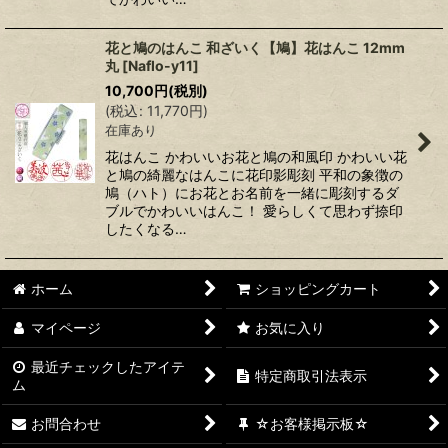
花と鳩のはんこ 和ざいく【鳩】花はんこ 12mm
丸
[
Naflo-y11
]
10,700
円
(税別)
(
税込
:
11,770
円
)
在庫あり
花はんこ かわいいお花と鳩の和風印 かわいい花
と鳩の綺麗なはんこに花印影彫刻 平和の象徴の
鳩（ハト）にお花とお名前を一緒に彫刻するダ
ブルでかわいいはんこ！ 愛らしくて思わず捺印
したくなる…
ホーム
ショッピングカート
マイページ
お気に入り
最近チェックしたアイテ
特定商取引法表示
ム
お問合わせ
☆お客様掲示板☆