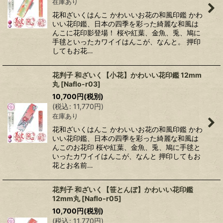
在庫あり
花和ざいくはんこ かわいいお花の和風印鑑 かわ
いい花印鑑、日本の四季を彩った綺麗な和風は
んこに花印影登場！ 桜や紅葉、金魚、兎、鳩に
手毬といったカワイイはんこが、なんと。 押印
してもお花…
花判子 和ざいく【小花】かわいい花印鑑 12mm
丸
[
Naflo-r03
]
10,700
円
(税別)
(
税込
:
11,770
円
)
在庫あり
花和ざいくはんこ かわいいお花の和風印鑑 かわ
いい花印鑑、日本の四季を彩った綺麗な和風は
んこのお花印 桜や紅葉、金魚、兎、鳩に手毬と
いったカワイイはんこが、なんと 押印してもお
花とお名前…
花判子 和ざいく【笹とんぼ】かわいい花印鑑
12mm丸
[
Naflo-r05
]
10,700
円
(税別)
(
税込
:
11,770
円
)