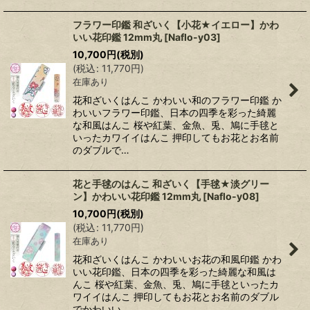
フラワー印鑑 和ざいく【小花★イエロー】かわ
いい花印鑑 12mm丸
[
Naflo-y03
]
10,700
円
(税別)
(
税込
:
11,770
円
)
在庫あり
花和ざいくはんこ かわいい和のフラワー印鑑 か
わいいフラワー印鑑、日本の四季を彩った綺麗
な和風はんこ 桜や紅葉、金魚、兎、鳩に手毬と
いったカワイイはんこ 押印してもお花とお名前
のダブルで…
花と手毬のはんこ 和ざいく【手毬★淡グリー
ン】かわいい花印鑑 12mm丸
[
Naflo-y08
]
10,700
円
(税別)
(
税込
:
11,770
円
)
在庫あり
花和ざいくはんこ かわいいお花の和風印鑑 かわ
いい花印鑑、日本の四季を彩った綺麗な和風は
んこ 桜や紅葉、金魚、兎、鳩に手毬といったカ
ワイイはんこ 押印してもお花とお名前のダブル
でかわいい…