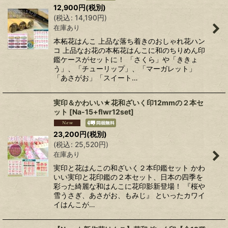
12,900
円
(税別)
(
税込
:
14,190
円
)
在庫あり
本柘花はんこ 上品な落ち着きのおしゃれ花ハン
コ 上品なお花の本柘花はんこに和のちりめん印
鑑ケースがセットに！ 「さくら」や「ききょ
う」、「チューリップ」、「マーガレット」
「あさがお」「スイート…
実印＆かわいい★花和ざいく印12mmの２本セ
ット
[
Na-15+flwr12set
]
23,200
円
(税別)
(
税込
:
25,520
円
)
在庫あり
実印と花はんこの和ざいく２本印鑑セット かわ
いい実印と花印鑑の２本セット、日本の四季を
彩った綺麗な和はんこに花印影新登場！ 『桜や
雪うさぎ、あさがお、もみじ』 といったカワイ
イはんこが…