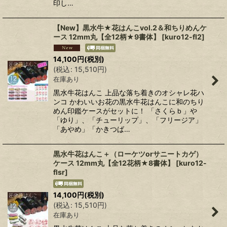
印し…
【New】黒水牛★花はんこvol.2＆和ちりめんケ
ース 12mm丸【全12柄★9書体】
[
kuro12-fl2
]
14,100
円
(税別)
(
税込
:
15,510
円
)
在庫あり
黒水牛花はんこ 上品な落ち着きのオシャレ花ハ
ンコ かわいいお花の黒水牛花はんこに和のちり
めん印鑑ケースがセットに！ 「さくらｂ」や
「ゆり」、「チューリップ」、「フリージア」
「あやめ」「かきつば…
黒水牛花はんこ＋（ローケツorサニートカゲ）
ケース 12mm丸【全12花柄★8書体】
[
kuro12-
flsr
]
14,100
円
(税別)
(
税込
:
15,510
円
)
在庫あり