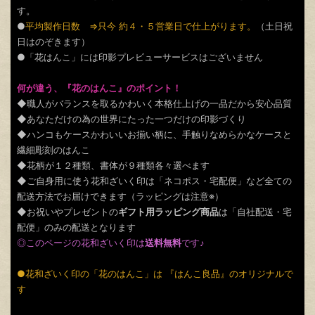
す。
●
平均製作日数 ⇒只今 約４・５営業日で仕上がります。
（土日祝
日はのぞきます）
●「花はんこ」には印影プレビューサービスはございません
何が違う、『花のはんこ』のポイント！
◆職人がバランスを取るかわいく本格仕上げの一品だから安心品質
◆あなただけの為の世界にたった一つだけの印影づくり
◆ハンコもケースかわいいお揃い柄に、手触りなめらかなケースと
繊細彫刻のはんこ
◆花柄が１２種類、書体が９種類各々選べます
◆ご自身用に使う花和ざいく印は「ネコポス・宅配便」など全ての
配送方法でお届けできます（ラッピングは注意※）
◆お祝いやプレゼントの
ギフト用ラッピング商品
は「自社配送・宅
配便」のみの配送となります
◎このページの花和ざいく印は
送料無料
です♪
●花和ざいく印の「花のはんこ」は 『はんこ良品』のオリジナルで
す