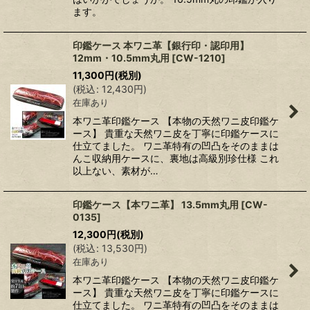
ます。
印鑑ケース 本ワニ革【銀行印・認印用】
12mm・10.5mm丸用
[
CW-1210
]
11,300
円
(税別)
(
税込
:
12,430
円
)
在庫あり
本ワニ革印鑑ケース 【本物の天然ワニ皮印鑑ケ
ース】 貴重な天然ワニ皮を丁寧に印鑑ケースに
仕立てました。 ワニ革特有の凹凸をそのままは
んこ収納用ケースに、裏地は高級別珍仕様 これ
以上ない、素材が…
印鑑ケース【本ワニ革】 13.5mm丸用
[
CW-
0135
]
12,300
円
(税別)
(
税込
:
13,530
円
)
在庫あり
本ワニ革印鑑ケース 【本物の天然ワニ皮印鑑ケ
ース】 貴重な天然ワニ皮を丁寧に印鑑ケースに
仕立てました。 ワニ革特有の凹凸をそのままは