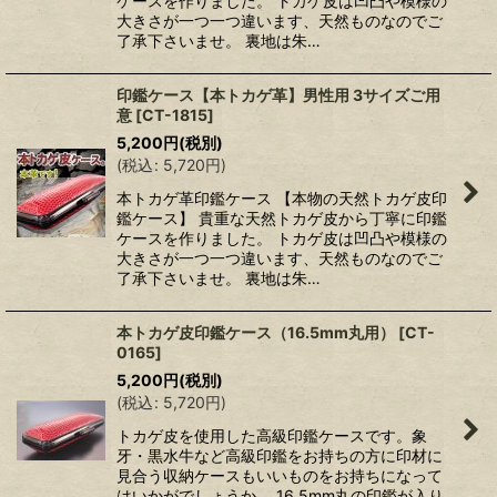
ケースを作りました。 トカゲ皮は凹凸や模様の
大きさが一つ一つ違います、天然ものなのでご
了承下さいませ。 裏地は朱…
印鑑ケース【本トカゲ革】男性用 3サイズご用
意
[
CT-1815
]
5,200
円
(税別)
(
税込
:
5,720
円
)
本トカゲ革印鑑ケース 【本物の天然トカゲ皮印
鑑ケース】 貴重な天然トカゲ皮から丁寧に印鑑
ケースを作りました。 トカゲ皮は凹凸や模様の
大きさが一つ一つ違います、天然ものなのでご
了承下さいませ。 裏地は朱…
本トカゲ皮印鑑ケース（16.5mm丸用）
[
CT-
0165
]
5,200
円
(税別)
(
税込
:
5,720
円
)
トカゲ皮を使用した高級印鑑ケースです。象
牙・黒水牛など高級印鑑をお持ちの方に印材に
見合う収納ケースもいいものをお持ちになって
はいかがでしょうか。 16.5mm丸の印鑑が入り