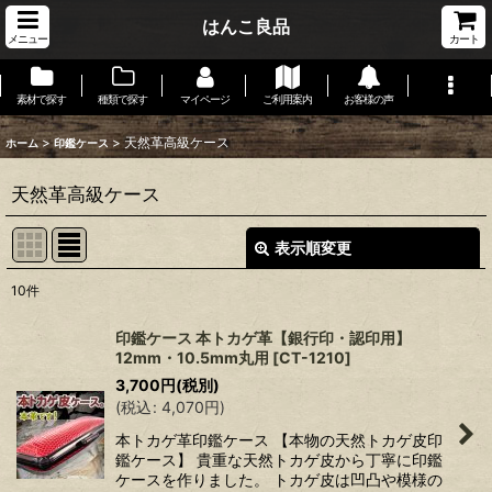
はんこ良品
メニュー
カート
素材で探す
種類で探す
マイページ
ご利用案内
お客様の声
>
>
天然革高級ケース
ホーム
印鑑ケース
天然革高級ケース
表示順変更
閉じる
10
件
表示数
:
印鑑ケース 本トカゲ革【銀行印・認印用】
12mm・10.5mm丸用
[
CT-1210
]
在庫あり
3,700
円
(税別)
(
税込
:
4,070
円
)
並び順
:
本トカゲ革印鑑ケース 【本物の天然トカゲ皮印
鑑ケース】 貴重な天然トカゲ皮から丁寧に印鑑
絞り込む
ケースを作りました。 トカゲ皮は凹凸や模様の