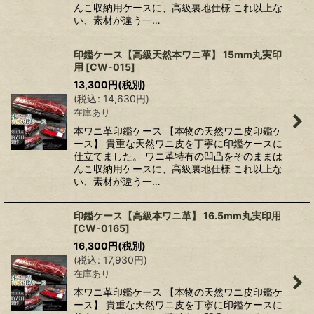
んこ収納用ケースに、高級裏地仕様 これ以上な
い、素材が違う一…
印鑑ケース【高級天然本ワニ革】 15mm丸実印
用
[
CW-015
]
13,300
円
(税別)
(
税込
:
14,630
円
)
在庫あり
本ワニ革印鑑ケース 【本物の天然ワニ皮印鑑ケ
ース】 貴重な天然ワニ皮を丁寧に印鑑ケースに
仕立てました。 ワニ革特有の凹凸をそのままは
んこ収納用ケースに、高級裏地仕様 これ以上な
い、素材が違う一…
印鑑ケース【高級本ワニ革】 16.5mm丸実印用
[
CW-0165
]
16,300
円
(税別)
(
税込
:
17,930
円
)
在庫あり
本ワニ革印鑑ケース 【本物の天然ワニ皮印鑑ケ
ース】 貴重な天然ワニ皮を丁寧に印鑑ケースに