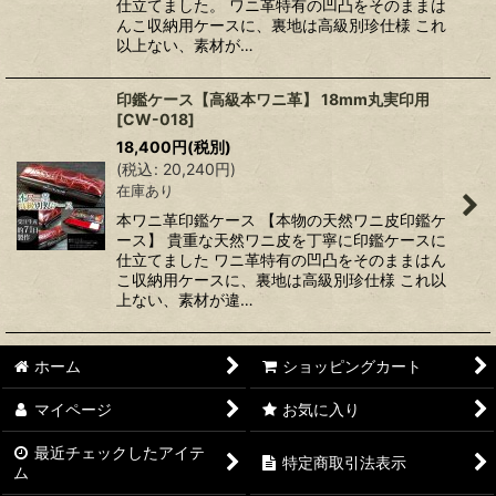
仕立てました。 ワニ革特有の凹凸をそのままは
んこ収納用ケースに、裏地は高級別珍仕様 これ
以上ない、素材が…
印鑑ケース【高級本ワニ革】 18mm丸実印用
[
CW-018
]
18,400
円
(税別)
(
税込
:
20,240
円
)
在庫あり
本ワニ革印鑑ケース 【本物の天然ワニ皮印鑑ケ
ース】 貴重な天然ワニ皮を丁寧に印鑑ケースに
仕立てました ワニ革特有の凹凸をそのままはん
こ収納用ケースに、裏地は高級別珍仕様 これ以
上ない、素材が違…
ホーム
ショッピングカート
マイページ
お気に入り
最近チェックしたアイテ
特定商取引法表示
ム