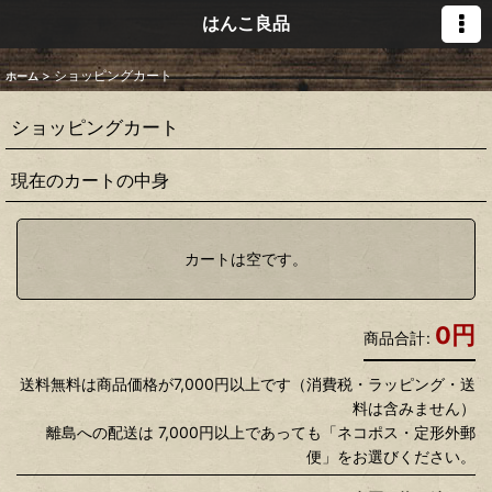
はんこ良品
>
ショッピングカート
ホーム
ショッピングカート
現在のカートの中身
カートは空です。
0
円
商品合計
:
送料無料は商品価格が7,000円以上です（消費税・ラッピング・送
料は含みません）
離島への配送は 7,000円以上であっても「ネコポス・定形外郵
便」をお選びください。