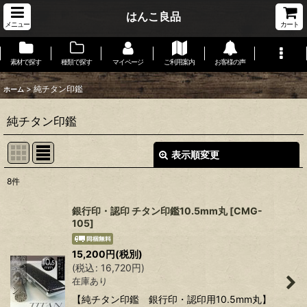
はんこ良品
メニュー
カート
素材で探す
種類で探す
マイページ
ご利用案内
お客様の声
>
純チタン印鑑
ホーム
純チタン印鑑
表示順変更
閉じる
8
件
表示数
:
銀行印・認印 チタン印鑑10.5mm丸
[
CMG-
105
]
在庫あり
15,200
円
(税別)
並び順
:
(
税込
:
16,720
円
)
在庫あり
絞り込む
【純チタン印鑑 銀行印・認印用10.5mm丸】