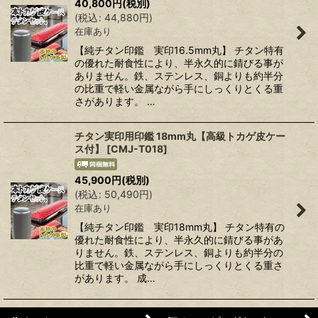
40,800
円
(税別)
(
税込
:
44,880
円
)
在庫あり
【純チタン印鑑 実印16.5mm丸】 チタン特有
の優れた耐食性により、半永久的に錆びる事が
ありません。鉄、ステンレス、銅よりも約半分
の比重で軽い金属ながら手にしっくりとくる重
さがあります。 …
チタン実印用印鑑 18mm丸【高級トカゲ皮ケー
ス付】
[
CMJ-T018
]
45,900
円
(税別)
(
税込
:
50,490
円
)
在庫あり
【純チタン印鑑 実印18mm丸】 チタン特有の
優れた耐食性により、半永久的に錆びる事があ
りません。鉄、ステンレス、銅よりも約半分の
比重で軽い金属ながら手にしっくりとくる重さ
があります。 成…