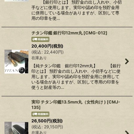
【銀行印とは】 預貯金の出し入れや、小切
手などに使用します。実印や認め印を預貯金用
に併用している場合がありますが、区別して専
用の印章を使…
チタン印鑑 銀行印12mm丸
[
CMG-012
]
20,400
円
(税別)
(
税込
:
22,440
円
)
在庫あり
【純チタン印鑑 銀行印12mm丸】 【銀行
印とは】 預貯金の出し入れや、小切手などに使
用します。実印や認め印を預貯金用に併用して
いる場合がありますが、区別して専用の印章を
使うと財産等の…
実印 チタン印鑑13.5mm丸（女性向け )
[
CMJ-
135
]
26,500
円
(税別)
(
税込
:
29,150
円
)
在庫あり