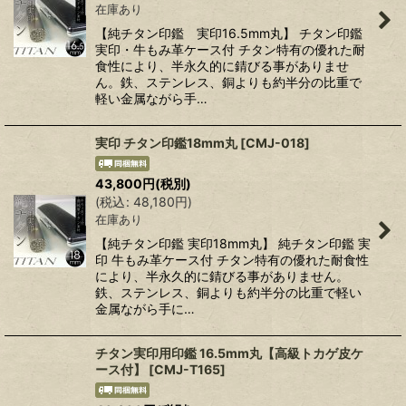
在庫あり
【純チタン印鑑 実印16.5mm丸】 チタン印鑑
実印・牛もみ革ケース付 チタン特有の優れた耐
食性により、半永久的に錆びる事がありませ
ん。鉄、ステンレス、銅よりも約半分の比重で
軽い金属ながら手…
実印 チタン印鑑18mm丸
[
CMJ-018
]
43,800
円
(税別)
(
税込
:
48,180
円
)
在庫あり
【純チタン印鑑 実印18mm丸】 純チタン印鑑 実
印 牛もみ革ケース付 チタン特有の優れた耐食性
により、半永久的に錆びる事がありません。
鉄、ステンレス、銅よりも約半分の比重で軽い
金属ながら手に…
チタン実印用印鑑 16.5mm丸【高級トカゲ皮ケ
ース付】
[
CMJ-T165
]