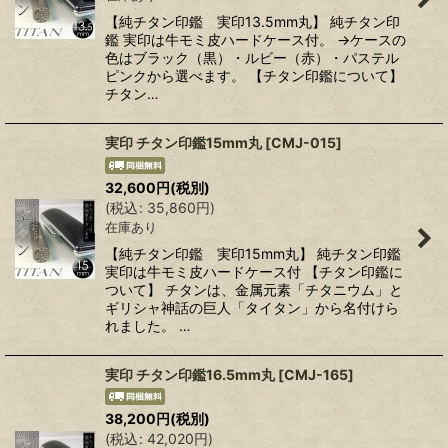
【純チタン印鑑 実印13.5mm丸】 純チタン印
鑑 実印は牛モミ皮ハードケース付。 →ケースの
色はブラック（黒）・ルビー（赤）・パステル
ピンクから選べます。 【チタン印鑑について】
チタン…
実印 チタン印鑑15mm丸
[
CMJ-015
]
32,600
円
(税別)
(
税込
:
35,860
円
)
在庫あり
【純チタン印鑑 実印15mm丸】 純チタン印鑑
実印は牛モミ皮ハードケース付 【チタン印鑑に
ついて】 チタンは、金属元素「チタニウム」と
ギリシャ神話の巨人「タイタン」から名付けら
れました。 …
実印 チタン印鑑16.5mm丸
[
CMJ-165
]
38,200
円
(税別)
(
税込
:
42,020
円
)