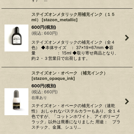
ステイズオンメタリック用補充インク（１５
ml）
[
stazon_metallic
]
600
円
(税別)
(
税込
:
660
円
)
ステイズオンメタリックの補充インク（全４
色） ◆本体サイズ ： 37×19×67mm ◆容
量 ： 15ml ◆取り寄せ商品となり、
約２・３営業日で出荷します。
ステイズオン・オペーク （補充インク）
[
stazon_opaque_ink
]
600
円
(税別)
(
税込
:
660
円
)
在庫あり
ステイズオン・オペークの補充インク（速乾
性） おしゃれなパステルカラーもあり、全１４
色ですが、「コットンホワイト、アイボリーブ
ラック」以外は廃番になりました 用途： プラ
スチック、金属、シュリ…