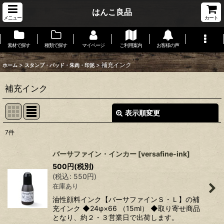
はんこ良品
メニュー
カート
素材で探す
種類で探す
マイページ
ご利用案内
お客様の声
>
>
補充インク
ホーム
スタンプ・パッド・朱肉・印泥
補充インク
表示順変更
閉じる
7
件
表示数
:
バーサファイン・インカー
[
versafine-ink
]
在庫あり
500
円
(税別)
(
税込
:
550
円
)
在庫あり
並び順
:
油性顔料インク【バーサファインＳ・Ｌ】の補
充インク ◆24φ×66 （15ml） ◆取り寄せ商品
絞り込む
となり、約２・３営業日で出荷します。