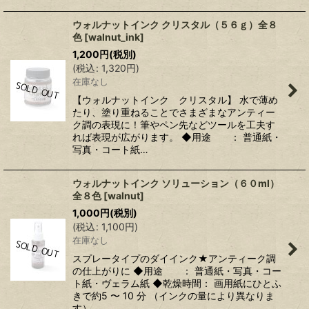
ウォルナットインク クリスタル（５６ｇ）全８
色
[
walnut_ink
]
1,200
円
(税別)
(
税込
:
1,320
円
)
在庫なし
【ウォルナットインク クリスタル】 水で薄め
たり、塗り重ねることでさまざまなアンティー
ク調の表現に！筆やペン先などツールを工夫す
れば表現が広がります。 ◆用途 ： 普通紙・
写真・コート紙…
ウォルナットインク ソリューション（６０ml）
全８色
[
walnut
]
1,000
円
(税別)
(
税込
:
1,100
円
)
在庫なし
スプレータイプのダイインク★アンティーク調
の仕上がりに ◆用途 ： 普通紙・写真・コー
ト紙・ヴェラム紙 ◆乾燥時間： 画用紙にひとふ
きで約5 〜 10 分 （インクの量により異なりま
す） …