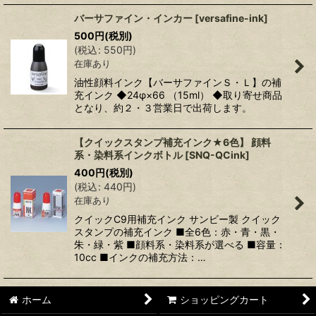
バーサファイン・インカー
[
versafine-ink
]
500
円
(税別)
(
税込
:
550
円
)
在庫あり
油性顔料インク【バーサファインＳ・Ｌ】の補
充インク ◆24φ×66 （15ml） ◆取り寄せ商品
となり、約２・３営業日で出荷します。
【クイックスタンプ補充インク★6色】 顔料
系・染料系インクボトル
[
SNQ-QCink
]
400
円
(税別)
(
税込
:
440
円
)
在庫あり
クイックC9用補充インク サンビー製 クイック
スタンプの補充インク ■全6色：赤・青・黒・
朱・緑・紫 ■顔料系・染料系が選べる ■容量：
10cc ■インクの補充方法：…
ホーム
ショッピングカート