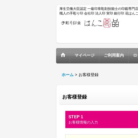
厚生労働大臣認定 一級印章彫刻技能士の印鑑専門
職人の手彫り印 会社印 法人印 実印 銀行印 花は
マイページ
ご利用案内
ロ
ホーム
>
お客様登録
お客様登録
STEP 1
お客様情報の入力