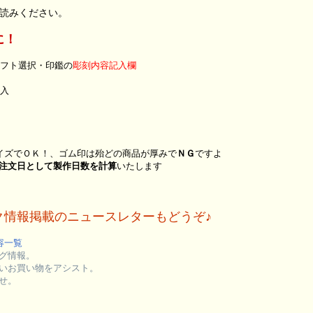
読みください。
に！
ギフト選択・印鑑の
彫刻内容記入欄
購入
サイズでＯＫ！、ゴム印は殆どの商品が厚みで
ＮＧ
ですよ
注文日として製作日数を計算
いたします
ク情報掲載のニュースレターもどうぞ♪
容一覧
グ情報。
いお買い物をアシスト。
せ。