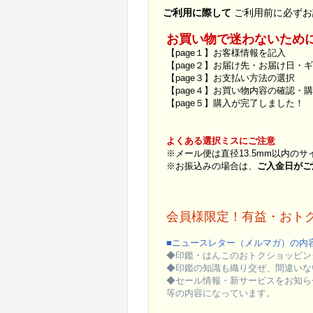
ご利用に際して
ご利用前に必ずお
お買い物で迷わないため
【page１】お客様情報を記入
【page２】お届け先・お届け日・
【page３】お支払い方法の選択
【page４】お買い物内容の確認・
【page５】購入が完了しました！
よくある選択ミスにご注意
※メール便は直径13.5mm以内の
※お振込みの場合は、
ご入金日がご
会員様限定！有益・おト
■ニュースレター（メルマガ）の内
◆印鑑・はんこのおトクショッピン
◆印鑑の知識も織り交ぜ、間違いな
◆セール情報・新サービスをお知ら
等の内容になっています。