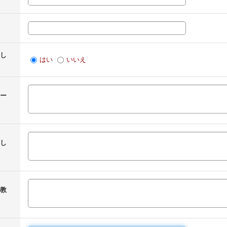
し
はい
いいえ
ー
し
教