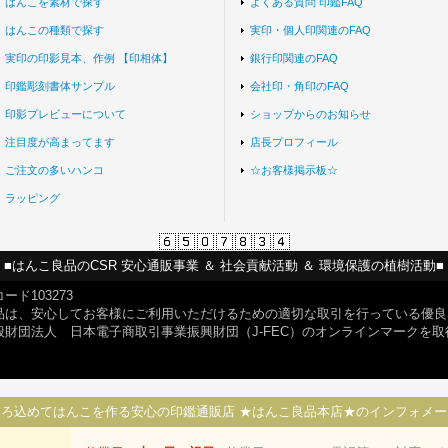
はんこを素材で探す
よくある質問 印鑑FAQ
はんこの種類で探す
実印・個人印関連のFAQ
実印の印影見本、作例 【印相体】
銀行印関連のFAQ
印鑑彫刻書体サンプル
会社印・角印のFAQ
印影プレビューについて
ショップからのお知らせ
注目度が高まってます
店長プロフィール
ご注文の多いハンコ
☆お客様掲示板☆
ラッピング
■はんこ良品のCSR 安心通販事業 ＆ 社会貢献活動 ＆ 環境保護の植樹活動■
ード103273
品は、安心してお客様にご利用いただけるための適切な取引を行っている優良
般財団法人 日本電子商取引事業振興財団（J-FEC）のオンラインマークを
ころ込めてはんこを作る安心の印鑑通販店 ★はんこ良品本店★のインフォメー