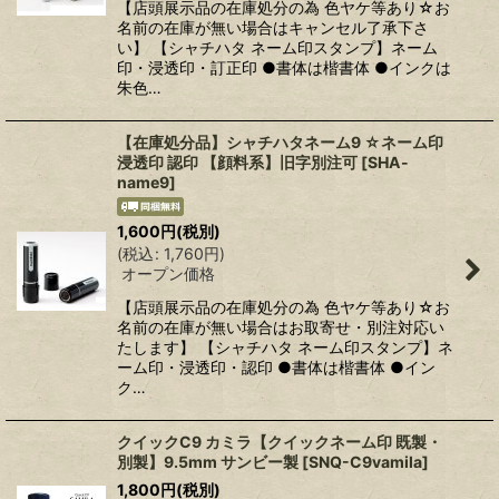
【店頭展示品の在庫処分の為 色ヤケ等あり☆お
名前の在庫が無い場合はキャンセル了承下さ
い】 【シャチハタ ネーム印スタンプ】ネーム
印・浸透印・訂正印 ●書体は楷書体 ●インクは
朱色…
【在庫処分品】シャチハタネーム9 ☆ネーム印
浸透印 認印 【顔料系】旧字別注可
[
SHA-
name9
]
1,600
円
(税別)
(
税込
:
1,760
円
)
オープン価格
【店頭展示品の在庫処分の為 色ヤケ等あり☆お
名前の在庫が無い場合はお取寄せ・別注対応い
たします】 【シャチハタ ネーム印スタンプ】ネ
ーム印・浸透印・認印 ●書体は楷書体 ●イン
ク…
クイックC9 カミラ【クイックネーム印 既製・
別製】9.5mm サンビー製
[
SNQ-C9vamila
]
1,800
円
(税別)