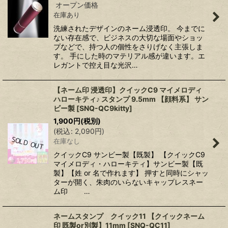
オープン価格
在庫あり
洗練されたデザインのネーム浸透印。 今までに
ない存在感で、ビジネスの大切な場面やショッ
プなどで、持つ人の個性をさりげなく主張しま
す。 手にした時のマテリアル感が違います。エ
レガントで控え目な光沢…
【ネーム印 浸透印】クイックC9 マイメロディ
ハローキティ♪ スタンプ 9.5mm 【顔料系】 サン
ビー製
[
SNQ-QC9kitty
]
1,900
円
(税別)
(
税込
:
2,090
円
)
在庫なし
クイックC9 サンビー製【既製】 【クイックC9
マイメロディ・ハローキティ】サンビー製【既
製】【姓 or 名で作れます】 押すと同時にシャッ
ターが開く、朱肉のいらないキャップレスネー
ム印 …
ネームスタンプ クイック11 【クイックネーム
印 既製or別製】11mm
[
SNQ-QC11
]