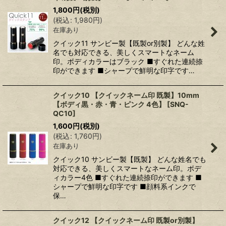
1,800
円
(税別)
(
税込
:
1,980
円
)
在庫あり
クイック11 サンビー製【既製or別製】 どんな姓
名でも対応できる、美しくスマートなネーム
印。ボディカラーはブラック ■すぐれた連続捺
印ができます ■シャープで鮮明な印字です…
クイック10 【クイックネーム印 既製】10mm
【ボディ黒・赤・青・ピンク 4色】
[
SNQ-
QC10
]
1,600
円
(税別)
(
税込
:
1,760
円
)
在庫あり
クイック10 サンビー製【既製】 どんな姓名でも
対応できる、美しくスマートなネーム印。ボデ
ィカラー4色 ■すぐれた連続捺印ができます ■
シャープで鮮明な印字です ■顔料系インクで
保…
クイック12 【クイックネーム印 既製or別製】