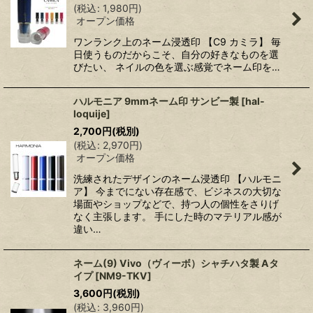
(
税込
:
1,980
円
)
オープン価格
ワンランク上のネーム浸透印 【C9 カミラ】 毎
日使うものだからこそ、自分の好きなものを選
びたい、 ネイルの色を選ぶ感覚でネーム印を…
ハルモニア 9mmネーム印 サンビー製
[
hal-
loquije
]
2,700
円
(税別)
(
税込
:
2,970
円
)
オープン価格
洗練されたデザインのネーム浸透印 【ハルモニ
ア】 今までにない存在感で、ビジネスの大切な
場面やショップなどで、持つ人の個性をさりげ
なく主張します。 手にした時のマテリアル感が
違い…
ネーム(9) Vivo（ヴィーボ）シャチハタ製 Aタ
イプ
[
NM9-TKV
]
3,600
円
(税別)
(
税込
:
3,960
円
)