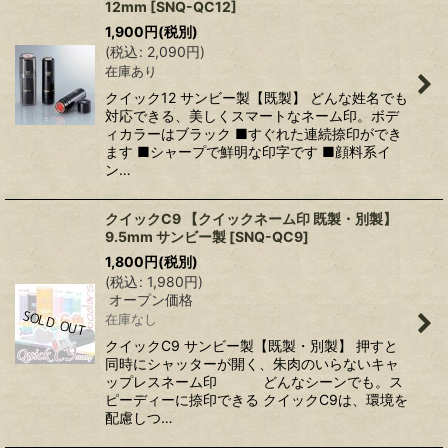
12mm
[
SNQ-QC12
]
1,900
円
(税別)
(
税込
:
2,090
円
)
在庫あり
クイック12 サンビー製【既製】 どんな姓名でも
対応できる、美しくスマートなネーム印。ボデ
ィカラーはブラック ■すぐれた連続捺印ができ
ます ■シャープで鮮明な印字です ■顔料系イ
ン…
クイックC9 【クイックネーム印 既製・別製】
9.5mm サンビー製
[
SNQ-QC9
]
1,800
円
(税別)
(
税込
:
1,980
円
)
オープン価格
在庫なし
クイックC9 サンビー製【既製・別製】 押すと
同時にシャッターが開く、朱肉のいらないキャ
ップレスネーム印 どんなシーンでも。ス
ピーディーに捺印できる クイックC9は、環境を
配慮しつ…