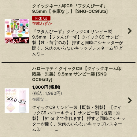
クイックネーム印C9 『フタんぴーず』
9.5mm【 在庫なし 】
[
SNQ-QC9futa
]
在庫わずか
『フタんぴーず』クイックC9 サンビー製
9.5mm 【フタんぴーず】クイックC9 サンビー
製【姓・苗字のみ】 押すと同時にシャッターが
開く、朱肉のいらないキャップレスネーム印 ど
んな…
ハローキティ クイックC9 【クイックネーム印
既製・別製】9.5mm サンビー製
[
SNQ-
QC9kitty
]
1,800
円
(税別)
(
税込
:
1,980
円
)
在庫なし
クイックC9 サンビー製【既製・別製】 【クイ
ックC9 ハローキティ】サンビー製【既製・別
製】【姓 or 名で作れます】 押すと同時にシャッ
ターが開く、朱肉のいらないキャップレスネー
ム印 …