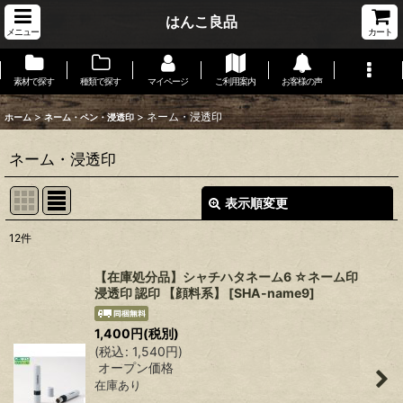
はんこ良品
メニュー
カート
素材で探す
種類で探す
マイページ
ご利用案内
お客様の声
>
>
ネーム・浸透印
ホーム
ネーム・ペン・浸透印
ネーム・浸透印
表示順変更
閉じる
12
件
表示数
:
【在庫処分品】シャチハタネーム6 ☆ネーム印
浸透印 認印 【顔料系】
[
SHA-name9
]
在庫あり
1,400
円
(税別)
並び順
:
(
税込
:
1,540
円
)
オープン価格
絞り込む
在庫あり