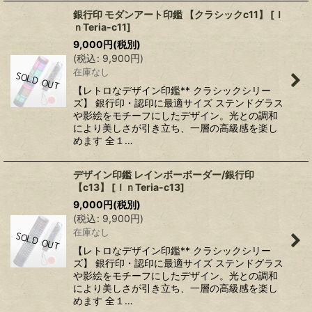
銀行印 モダンアート印鑑 【クラシックc11】
[
Ｉ
ｎTeria-c11
]
9,000
円
(税別)
(
税込
:
9,900
円
)
在庫なし
【レトロなデザイン印鑑** クラシックシリー
ズ】 銀行印・認印に最適サイズ ステンドグラス
や影絵をモチーフにしたデザイン。光との調和
により美しさが引き立ち、一層の高級感を楽し
めます 全１…
デザイン印鑑 レインボーボーダー/銀行印
【c13】
[
ＩｎTeria-c13
]
9,000
円
(税別)
(
税込
:
9,900
円
)
在庫なし
【レトロなデザイン印鑑** クラシックシリー
ズ】 銀行印・認印に最適サイズ ステンドグラス
や影絵をモチーフにしたデザイン。光との調和
により美しさが引き立ち、一層の高級感を楽し
めます 全１…