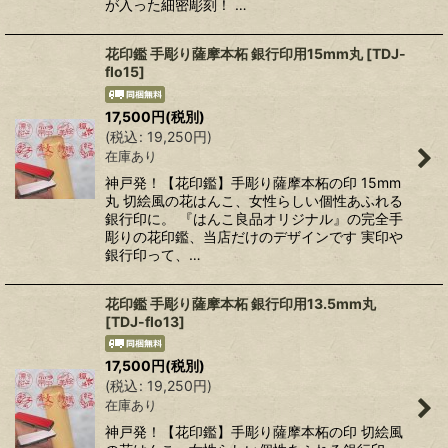
が入った細密彫刻！ …
花印鑑 手彫り薩摩本柘 銀行印用15mm丸
[
TDJ-
flo15
]
17,500
円
(税別)
(
税込
:
19,250
円
)
在庫あり
神戸発！【花印鑑】手彫り薩摩本柘の印 15mm
丸 切絵風の花はんこ、女性らしい個性あふれる
銀行印に。 『はんこ良品オリジナル』の完全手
彫りの花印鑑、当店だけのデザインです 実印や
銀行印って、…
花印鑑 手彫り薩摩本柘 銀行印用13.5mm丸
[
TDJ-flo13
]
17,500
円
(税別)
(
税込
:
19,250
円
)
在庫あり
神戸発！【花印鑑】手彫り薩摩本柘の印 切絵風