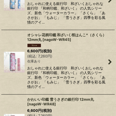
おしゃれに使える銀行印 和ざいくおしゃれな
銀行印 『和柄印鑑、和ざいく』 の人気シリー
ズ、新色「ウォーターカラー」 「さくら」 「あ
さがお」 「もみじ」 「雪うさぎ」四季を彩る風
情のアイ…
オシャレ花柄印鑑 和ざいく桜はんこ*（さくら）
12mm丸
[
nagoW-WR45
]
6,600
円
(税別)
(
税込
:
7,260
円
)
在庫あり
おしゃれに使える銀行印 和ざいくおしゃれな
銀行印 『和柄印鑑、和ざいく』 の人気シリー
ズ、新色「ウォーターカラー」 「さくら」 「あ
さがお」 「もみじ」 「雪うさぎ」四季を彩る風
情のアイ…
かわいい印鑑 雪うさぎの銀行印 12mm丸
[
nagoW-WR48
]
6,600
円
(税別)
(
税込
:
7,260
円
)