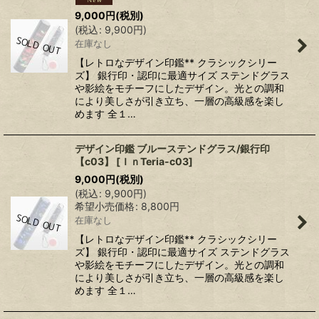
9,000
円
(税別)
(
税込
:
9,900
円
)
在庫なし
【レトロなデザイン印鑑** クラシックシリー
ズ】 銀行印・認印に最適サイズ ステンドグラス
や影絵をモチーフにしたデザイン。光との調和
により美しさが引き立ち、一層の高級感を楽し
めます 全１…
デザイン印鑑 ブルーステンドグラス/銀行印
【c03】
[
ＩｎTeria-c03
]
9,000
円
(税別)
(
税込
:
9,900
円
)
希望小売価格
:
8,800
円
在庫なし
【レトロなデザイン印鑑** クラシックシリー
ズ】 銀行印・認印に最適サイズ ステンドグラス
や影絵をモチーフにしたデザイン。光との調和
により美しさが引き立ち、一層の高級感を楽し
めます 全１…