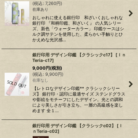
(
税込
:
7,260
円
)
在庫あり
おしゃれに使える銀行印 和ざいくおしゃれな
銀行印 『和柄印鑑、和ざいく』 の人気シリー
ズ、新色「ウォーターカラー」 印鑑ケースはシ
ルク調サテンを使用した、柔らかい手触りとひ
かえめな光沢感…
銀行印用 デザイン印鑑 【クラシックc17】
[
Ｉｎ
Teria-c17
]
9,000
円
(税別)
(
税込
:
9,900
円
)
在庫なし
【レトロなデザイン印鑑** クラシックシリー
ズ】 銀行印・認印に最適サイズ ステンドグラス
や影絵をモチーフにしたデザイン。光との調和
により美しさが引き立ち、一層の高級感を楽し
めます 全１…
銀行印用 デザイン印鑑 【クラシックc02】
[
Ｉ
ｎTeria-c02
]