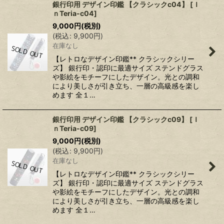
銀行印用 デザイン印鑑 【クラシックc04】
[
Ｉ
ｎTeria-c04
]
9,000
円
(税別)
(
税込
:
9,900
円
)
在庫なし
【レトロなデザイン印鑑** クラシックシリー
ズ】 銀行印・認印に最適サイズ ステンドグラス
や影絵をモチーフにしたデザイン。光との調和
により美しさが引き立ち、一層の高級感を楽し
めます 全１…
銀行印用 デザイン印鑑 【クラシックc09】
[
Ｉ
ｎTeria-c09
]
9,000
円
(税別)
(
税込
:
9,900
円
)
在庫なし
【レトロなデザイン印鑑** クラシックシリー
ズ】 銀行印・認印に最適サイズ ステンドグラス
や影絵をモチーフにしたデザイン。光との調和
により美しさが引き立ち、一層の高級感を楽し
めます 全１…