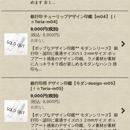
めます 全１…
銀行印 チューリップデザイン印鑑【m04】
[
Ｉ
ｎTeria-m04
]
9,000
円
(税別)
(
税込
:
9,900
円
)
在庫なし
【ポップなデザイン印鑑** モダンシリーズ】 銀
行印・認印に最適サイズの１２mmサイズ ポッ
プアート感覚のデザイン印鑑。ラメ素材が素材
に入っキラキラ感が楽しめるモダンなハンコ 捺
印も…
銀行印用 デザイン印鑑【モダンdesign-m05】
[
ＩｎTeria-m05
]
9,000
円
(税別)
(
税込
:
9,900
円
)
在庫なし
【ポップなデザイン印鑑** モダンシリーズ】 銀
行印・認印に最適サイズの１２mmサイズ ポッ
プアート感覚のデザイン印鑑。ラメ素材が素材