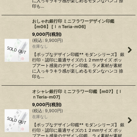
に入っキラキラ感が楽しめるモダンなハンコ 捺
印も…
おしゃれ銀行印 ミニフラワーデザイン印鑑
【m06】
[
ＩｎTeria-m06
]
9,000
円
(税別)
(
税込
:
9,900
円
)
在庫なし
【ポップなデザイン印鑑** モダンシリーズ】 銀
行印・認印に最適サイズの１２mmサイズ ポッ
プアート感覚のデザイン印鑑。ラメ素材が素材
に入っキラキラ感が楽しめるモダンなハンコ 捺
印も…
オシャレ銀行印 ミニフラワー印鑑【m07】
[
Ｉ
ｎTeria-m07
]
9,000
円
(税別)
(
税込
:
9,900
円
)
在庫なし
【ポップなデザイン印鑑** モダンシリーズ】 銀
行印・認印に最適サイズの１２mmサイズ ポッ
プアート感覚のデザイン印鑑。ラメ素材が素材