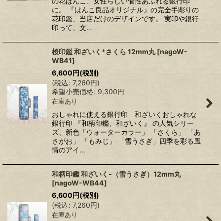
の花はんこ、女性らしい個性あふれる銀行印
に。 『はんこ良品オリジナル』の完全手彫りの
花印鑑、当店だけのデザインです。 実印や銀行
印って、文…
桜印鑑 和ざいく*さくら 12mm丸
[
nagoW-
WB41
]
6,600
円
(税別)
(
税込
:
7,260
円
)
希望小売価格
:
9,300
円
在庫あり
おしゃれに使える銀行印 和ざいくおしゃれな
銀行印 『和柄印鑑、和ざいく』 の人気シリー
ズ、新色「ウォーターカラー」 「さくら」 「あ
さがお」 「もみじ」 「雪うさぎ」四季を彩る風
情のアイ…
和柄印鑑 和ざいく-（雪うさぎ）12mm丸
[
nagoW-WB44
]
6,600
円
(税別)
(
税込
:
7,260
円
)
在庫あり