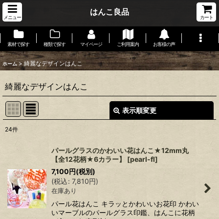
はんこ良品
メニュー
カート
素材で探す
種類で探す
マイページ
ご利用案内
お客様の声
>
綺麗なデザインはんこ
ホーム
綺麗なデザインはんこ
表示順変更
閉じる
24
件
表示数
:
パールグラスのかわいい花はんこ★12mm丸
【全12花柄★6カラー】
[
pearl-fl
]
在庫あり
7,100
円
(税別)
(
税込
:
7,810
円
)
並び順
:
在庫あり
パール花はんこ キラッとかわいいお花印 かわい
絞り込む
いマーブルのパールグラス印鑑、はんこに花柄