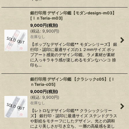
銀行印用 デザイン印鑑【モダンdesign-m03】
[
ＩｎTeria-m03
]
9,000
円
(税別)
(
税込
:
9,900
円
)
在庫なし
【ポップなデザイン印鑑** モダンシリーズ】 銀
行印・認印に最適サイズの１２mmサイズ ポッ
プアート感覚のデザイン印鑑。ラメ素材が素材
に入っキラキラ感が楽しめるモダンなハンコ 捺
印も…
銀行印用 デザイン印鑑 【クラシックc05】
[
Ｉ
ｎTeria-c05
]
9,000
円
(税別)
(
税込
:
9,900
円
)
在庫なし
【レトロなデザイン印鑑** クラシックシリー
ズ】 銀行印・認印に最適サイズ ステンドグラス
や影絵をモチーフにしたデザイン。光との調和
により美しさが引き立ち、一層の高級感を楽し