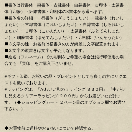
■書体は行書体・隷書体・古隷書体・白隷書体・古印体・太篆書
体（印篆）・細篆書体・印相体の8書体から選べます。
■書体名の詳細： 行書体（ぎょうしょたい）・隷書体（れいし
ょたい）・古隷書体（これいしょたい）・白隷書体（しろれいし
ょたい）・古印体（こいんたい）・太篆書体（ふとてんしょた
い）・細篆書体（ほそてんしょたい）・印相体（いんそうたい）
■３文字の姓・お名前は横書きの方が綺麗に文字配置されます。
■３文字の縦書きは文字が平たくなります。
■姓名（フルネーム）での彫刻をご希望の場合は銀行印使用の場
合でも 「実印」をご購入下さいませ。
※ギフト印鑑、お祝いの品・プレゼントとしても多くの方にリクエ
ストを戴いております。
※ラッピングは、『かわいい和のラッピング ３３０円』 『中が少
し見えるクリアーラッピング ２００円』からお選びいただけま
す。（◆ショッピングカート ２ページ目のオプション欄でお選び
下さい。）
◆お買物前に送料やお支払いについて確認する。