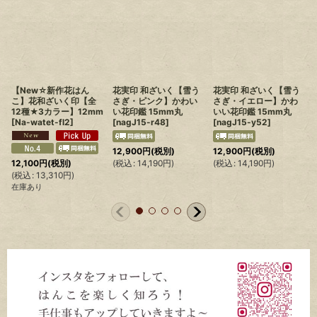
かわいい印鑑 雪うさぎ
花実印 和ざいく【雪う
桜印鑑 和ざいく*さくら
の銀行印 12mm丸
さぎ・ブルー】かわい
12mm丸
[
nagoW-
[
nagoW-WR48
]
い花印鑑 15mm丸
WB41
]
[
nagJ15-b44
]
6,600
円
(税別)
6,600
円
(税別)
(
税込
:
7,260
円
)
(
税込
:
7,260
円
)
(
希望小売価格
:
9,300
円
在庫あり
12,900
円
(税別)
在庫あり
(
税込
:
14,190
円
)