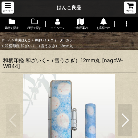
はんこ良品
メニュー
カート
素材で探す
種類で探す
マイページ
ご利用案内
お客様の声
>
>
ホーム
和風はんこ
和ざいく★ウォーターカラー
>
和柄印鑑 和ざいく-（雪うさぎ）12mm丸
和柄印鑑 和ざいく-（雪うさぎ）12mm丸
[
nagoW-
WB44
]