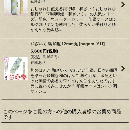
在庫あり
おしゃれに使える銀行印 和ざいくおしゃれな
銀行印 『和柄印鑑、和ざいく』 の人気シリー
ズ、新色「ウォーターカラー」 印鑑ケースはシ
ルク調サテンを使用した、柔らかい手触りとひ
かえめな光沢感…
和ざいく 鳩 印鑑 12mm丸
[
nagom-Y11
]
5,600
円
(税別)
(
税込
:
6,160
円
)
在庫あり
和のはんこ 和ざいく かわいい印鑑、日本の四季
を彩った綺麗な和のはんこ 桜や紅葉、金魚とい
った風情のあるカワイイはんこをあなたのお手
元に置いてみませんか？ 印鑑ケースはシルク調
サテン…
このページをご覧の方への他の購入者様のお薦め商品
です