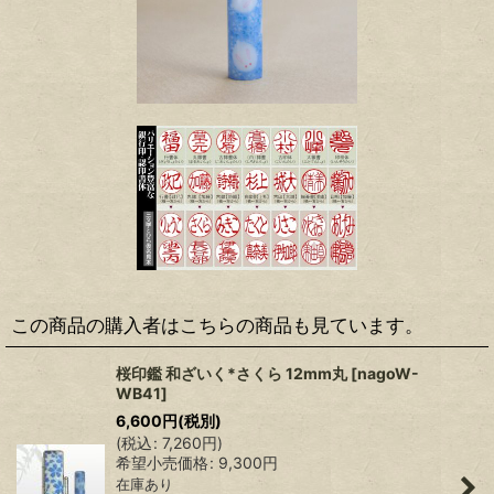
この商品の購入者はこちらの商品も見ています。
桜印鑑 和ざいく*さくら 12mm丸
[
nagoW-
WB41
]
6,600
円
(税別)
(
税込
:
7,260
円
)
希望小売価格
:
9,300
円
在庫あり