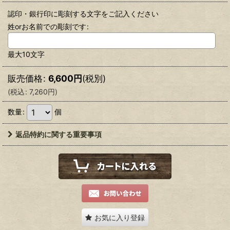
認印・銀行印に彫刻する文字をご記入ください
姓orお名前での彫刻です
:
最大10文字
販売価格
:
6,600
円
(税別)
(
税込
:
7,260
円
)
数量
:
個
返品特約に関する重要事項
お気に入り登録