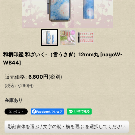
和柄印鑑 和ざいく-（雪うさぎ）12mm丸
[
nagoW-
WB44
]
販売価格
:
6,600
円
(税別)
(
税込
:
7,260
円
)
在庫あり
Facebookでシェア
彫刻書体を選ぶ
/
文字の縦・横を選ぶ
を選択してください