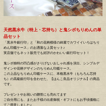
天然黒水牛（特上・芯持ち）と鬼シボちりめんの単
品セット
「黒水牛銀行印」と「和の花柄模様の綺麗でカワイイいろはちり
めん印鑑ケース」のお洒落な上質セット♪
実店舗でもネット販売でも好評のかわいい銀行印セット！
鬼シボ独特の凹凸感がさりげないおしゃれ感を演出、シンプルデ
ザインや花柄デザインのちりめん印鑑ケース。
この上品なちりめん印鑑ケースに、本格黒水牛（もちろん芯持
ち）の高級銀行印を合わせた、【はんこ良品オリジナル】の商品
です。
プレゼントやお祝いの贈答にも売れてます
ご自分用にも、またお子様の出産御祝・ギフトにもお手頃価格に
てご用意しました♪