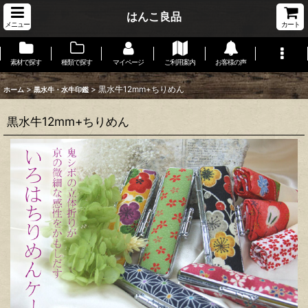
はんこ良品
メニュー
カート
素材で探す
種類で探す
マイページ
ご利用案内
お客様の声
>
>
黒水牛12mm+ちりめん
ホーム
黒水牛・水牛印鑑
黒水牛12mm+ちりめん