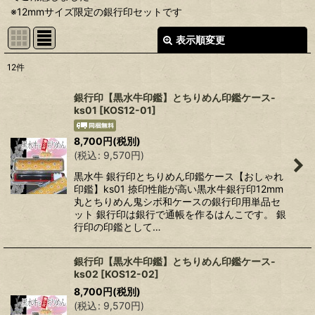
※12mmサイズ限定の銀行印セットです
表示順変更
閉じる
12
件
表示数
:
銀行印【黒水牛印鑑】とちりめん印鑑ケース-
ks01
[
KOS12-01
]
在庫あり
8,700
円
(税別)
並び順
:
(
税込
:
9,570
円
)
黒水牛 銀行印とちりめん印鑑ケース【おしゃれ
絞り込む
印鑑】ks01 捺印性能が高い黒水牛銀行印12mm
丸とちりめん鬼シボ和ケースの銀行印用単品セ
ット 銀行印は銀行で通帳を作るはんこです。 銀
行印の印鑑として…
銀行印【黒水牛印鑑】とちりめん印鑑ケース-
ks02
[
KOS12-02
]
8,700
円
(税別)
(
税込
:
9,570
円
)