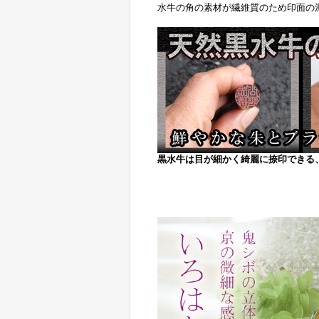
水牛の角の素材が繊維質のため印面の
黒水牛は目が細かく綺麗に捺印できる