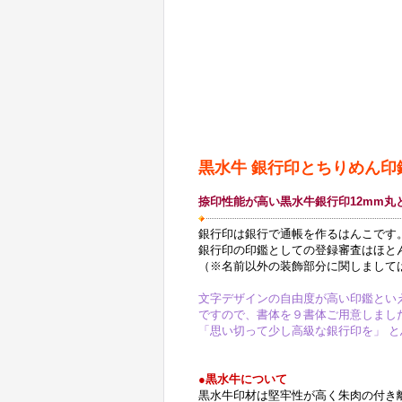
黒水牛 銀行印とちりめん印
捺印性能が高い
黒水牛
銀行印
12mm
銀行印は銀行で通帳を作るはんこです
銀行印の印鑑としての登録審査はほと
（※名前以外の装飾部分に関しまして
文字デザインの自由度が高い印鑑とい
ですので、書体を９書体ご用意しまし
「思い切って少し高級な銀行印を」 と
●
黒水牛について
黒水牛印材は堅牢性が高く朱肉の付き