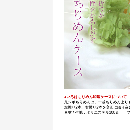
●
いろはちりめん印鑑ケースについて
鬼シボちりめんは、一越ちりめんより
左撚り2本、右撚り2本を交互に織り
素材 / 生地：ポリエステル100％ 