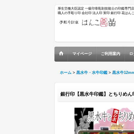
厚生労働大臣認定 一級印章彫刻技能士の印鑑専門
職人の手彫り印 会社印 法人印 実印 銀行印 花は
マイページ
ご利用案内
ロ
ホーム
>
黒水牛・水牛印鑑
>
黒水牛12m
銀行印【黒水牛印鑑】とちりめん印鑑