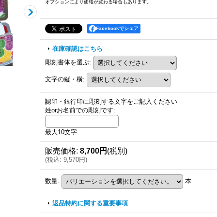
オプションにより価格が変わる場合もあります。
Facebookでシェア
在庫確認はこちら
彫刻書体を選ぶ
:
文字の縦・横
:
認印・銀行印に彫刻する文字をご記入ください
姓orお名前での彫刻です
:
最大10文字
販売価格
:
8,700円
(税別)
(
税込
:
9,570円
)
数量
:
本
返品特約に関する重要事項