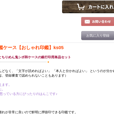
お気に入り登録
鑑ケース【おしゃれ印鑑】ks05
丸とちりめん鬼シボ和ケースの銀行印用単品セット
。
んどなく、「文字が読めればよい」 「本人と分かればよい」 というのが分か
は、登録審査で認められないこともあります）
えます。
た。
思っている方にぴったりのはんこです♪
離れが非常に良いので鮮明に押捺印できる印鑑です。