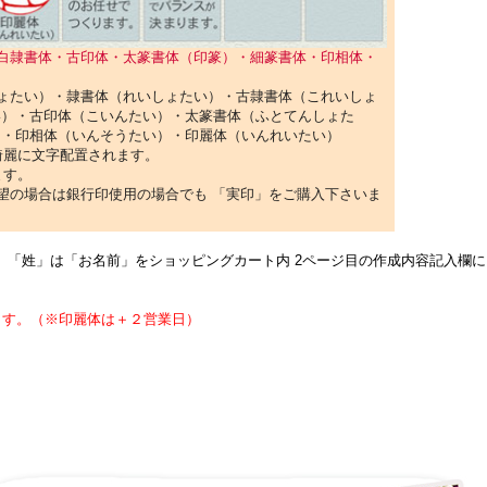
白隷書体・古印体・太篆書体（印篆）・細篆書体・印相体・
ょたい）・隷書体（れいしょたい）・古隷書体（これいしょ
い）・古印体（こいんたい）・太篆書体（ふとてんしょた
）・印相体（いんそうたい）・印麗体（いんれいたい）
綺麗に文字配置されます。
ます。
望の場合は銀行印使用の場合でも 「実印」をご購入下さいま
。「姓」は「お名前」をショッピングカート内 2ページ目の作成内容記入欄
ます。（※印麗体は＋２営業日）