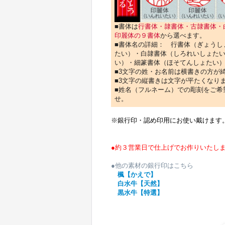
■書体は
行書体・隷書体・古隷書体・
印麗体の９書体
から選べます。
■書体名の詳細： 行書体（ぎょうし
たい）・白隷書体（しろれいしょた
い）・細篆書体（ほそてんしょたい
■3文字の姓・お名前は横書きの方が
■3文字の縦書きは文字が平たくなり
■姓名（フルネーム）での彫刻をご希
せ。
※銀行印・認め印用にお使い戴けます
●約３営業日で仕上げでお作りいたし
●他の素材の銀行印はこちら
楓【かえで】
白水牛【天然】
黒水牛【特選】