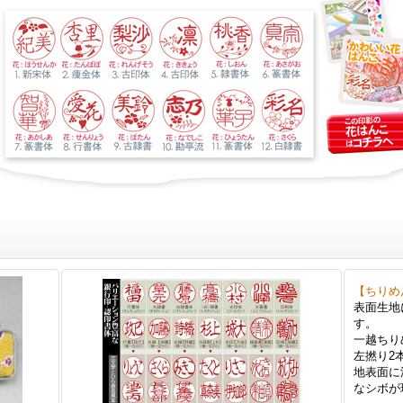
【ちりめ
表面生地
す。
一越ちり
左撚り2
地表面に
なシボが