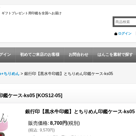
店
んこ ギフトプレゼント用印鑑を全国へお届け
ログイン
グイン
初めてご来店のお客様
お問合わせ
はんこを素材で探す
m+ちりめん
>
銀行印【黒水牛印鑑】とちりめん印鑑ケース-ks05
ケース-ks05
[
KOS12-05
]
銀行印【黒水牛印鑑】とちりめん印鑑ケース-ks05
販売価格
:
8,700円
(税別)
(
税込
:
9,570円
)