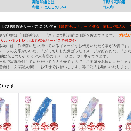
開運印鑑とは
手彫り花印鑑
印鑑・はんこのQ&A
ゴム印
社印の印影確認サービスについて●
印影確認は「カード決済・前払い振込み」
要な印鑑は「印影確認サービス」にて彫刻前に印影を確認できます。
（後払
人印・個人印とも印影確認サービスの対象外）
る為には、作成前に思い描いているイメージをお伝えいただく事が大切です
メージの文字がいいな」「がっちりした角ばったイメージが好みだな」「か
的に伝えていただく程お客様のイメージに近づく事ができます。
ールで写真添付していただいても大丈夫ですので、ご要望をお願いいたしま
場合は、文字記入欄に「お任せでお願いします」等ご記入お願いいたします
ています。