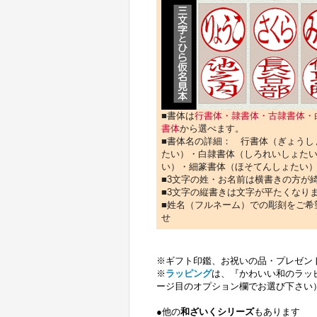
■書体は
行書体・隷書体・古隷書体・
書体
から選べます。
■書体名の詳細： 行書体（ぎょうし
たい）・白隷書体（しろれいしょた
い）・細篆書体（ほそてんしょたい
■3文字の姓・お名前は横書きの方が
■3文字の縦書きは文字が平たくなり
■姓名（フルネーム）での彫刻をご希
せ
※ギフト印鑑、お祝いの品・プレゼン
※
ラッピング
は、『かわいい和のラッピ
ージ目のオプション欄でお選び下さい
●他の
和ざいくシリーズ
もあります