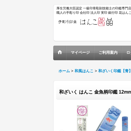
厚生労働大臣認定 一級印章彫刻技能士の印鑑専門
職人の手彫り印 会社印 法人印 実印 銀行印 花は
マイページ
ご利用案内
ロ
ホーム
>
和風はんこ
>
和ざいく印鑑【青
和ざいく はんこ 金魚柄印鑑 12m