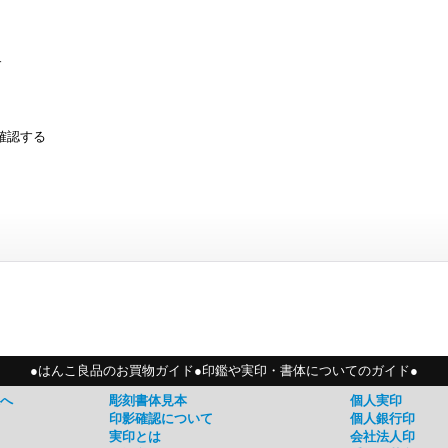
す
確認する
●はんこ良品のお買物ガイド●印鑑や実印・書体についてのガイド●
へ
彫刻書体見本
個人実印
印影確認について
個人銀行印
実印とは
会社法人印