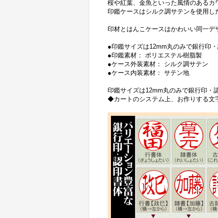
桜や紅葉、金魚といった風情のあるカ
印鑑ケースはシルク調サテンを使用し
印材とはんこケースはかわいい同一デ
●印鑑サイズは12mm丸のみで銀行印
●印鑑素材： ポリエステル樹脂製
●ケース外装素材： シルク調サテン
●ケース内装素材： サテン地
印鑑サイズは12mm丸のみで銀行印・
◆カートのシステム上、お作りする文