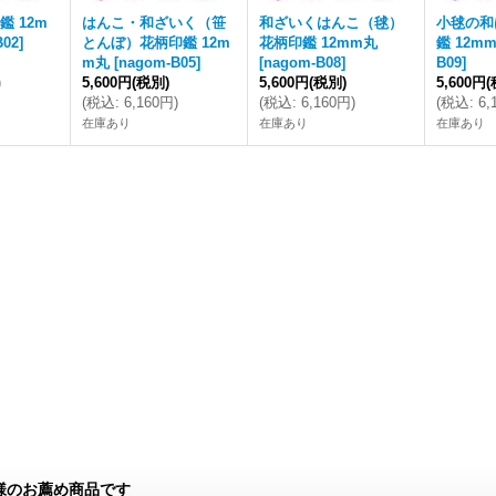
鑑 12m
はんこ・和ざいく（笹
和ざいくはんこ（毬）
小毬の和
B02
]
とんぼ）花柄印鑑 12m
花柄印鑑 12mm丸
鑑 12m
m丸
[
nagom-B05
]
[
nagom-B08
]
B09
]
)
5,600円
(税別)
5,600円
(税別)
5,600円
(
(
税込
:
6,160円
)
(
税込
:
6,160円
)
(
税込
:
6,
在庫あり
在庫あり
在庫あり
様のお薦め商品です