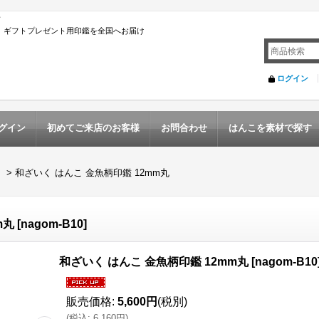
店
んこ ギフトプレゼント用印鑑を全国へお届け
ログイン
グイン
初めてご来店のお客様
お問合わせ
はんこを素材で探す
】
>
和ざいく はんこ 金魚柄印鑑 12mm丸
m丸
[
nagom-B10
]
和ざいく はんこ 金魚柄印鑑 12mm丸
[
nagom-B10
販売価格
:
5,600円
(税別)
(
税込
:
6,160円
)