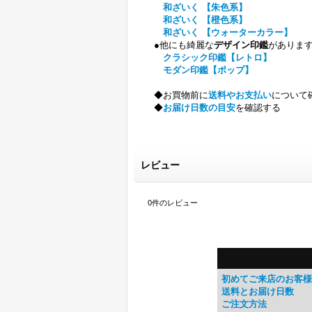
和ざいく 【朱色系】
和ざいく 【橙色系】
和ざいく 【ウォーターカラー】
●他にも綺麗な
デザイン印鑑
がありま
クラシック印鑑【レトロ】
モダン印鑑【ポップ】
◆お買物前に
送料やお支払い
について
◆
お届け日数の目安
を確認する
レビュー
0
件のレビュー
初めてご来店のお客様
送料とお届け日数
ご注文方法