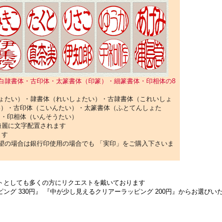
白隷書体・古印体・太篆書体（印篆）・細篆書体・印相体の8
ょたい）・隷書体（れいしょたい）・古隷書体（これいしょ
い）・古印体（こいんたい）・太篆書体（ふとてんしょた
）・印相体（いんそうたい）
綺麗に文字配置されます
ます
望の場合は銀行印使用の場合でも 「実印」をご購入下さいま
トとしても多くの方にリクエストを戴いております
ング 330円』 『中が少し見えるクリアーラッピング 200円』からお選びい
）