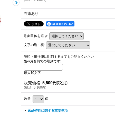
在庫あり
Facebookでシェア
彫刻書体を選ぶ
:
文字の縦・横
:
認印・銀行印に彫刻する文字をご記入ください
姓orお名前での彫刻です
:
最大10文字
販売価格
:
5,600円
(税別)
(
税込
:
6,160円
)
数量
:
個
返品特約に関する重要事項