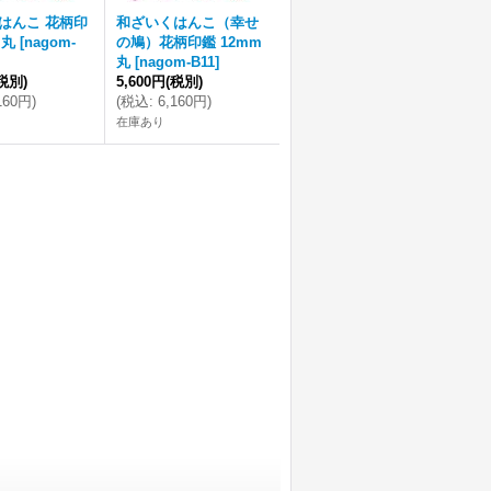
はんこ 花柄印
和ざいくはんこ（幸せ
m丸
[
nagom-
の鳩）花柄印鑑 12mm
丸
[
nagom-B11
]
税別)
5,600円
(税別)
160円
)
(
税込
:
6,160円
)
在庫あり