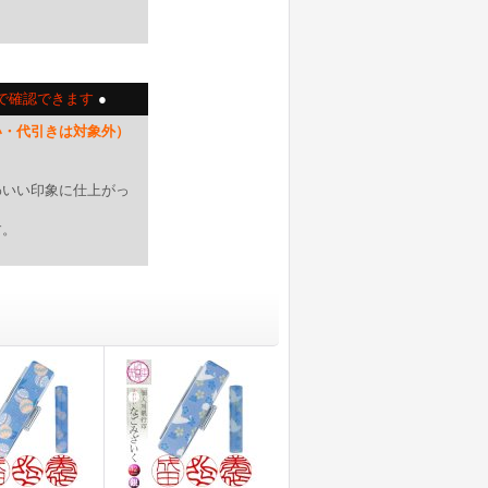
で確認できます
●
い・代引きは対象外）
。
わいい印象に仕上がっ
す。
。