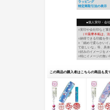
ラッピング
特定商取引法の表示
●個人実印・会
○実印や会社印など重
（※薩摩本柘は、法
○納得できる印鑑を作
○「細めで柔らかいイ
て欲しいな」等、具体
○好みのイメージをメ
○特にイメージの無い
この商品の購入者はこちらの商品も見