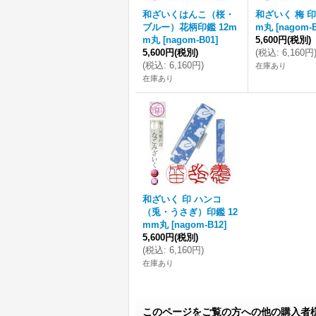
和ざいくはんこ（桜・
和ざいく 梅 印
ブルー）花柄印鑑 12m
m丸
[
nagom-
m丸
[
nagom-B01
]
5,600円
(税別)
5,600円
(税別)
(
税込
:
6,160円
(
税込
:
6,160円
)
在庫あり
在庫あり
和ざいく 印 ハンコ
（兎・うさぎ）印鑑 12
mm丸
[
nagom-B12
]
5,600円
(税別)
(
税込
:
6,160円
)
在庫あり
このページをご覧の方への他の購入者