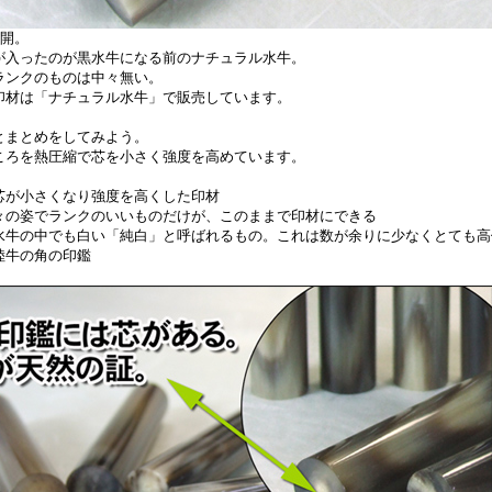
公開。
が入ったのが黒水牛になる前のナチュラル水牛。
ランクのものは中々無い。
印材は「ナチュラル水牛」で販売しています。
とまとめをしてみよう。
ころを熱圧縮で芯を小さく強度を高めています。
芯が小さくなり強度を高くした印材
々の姿でランクのいいものだけが、このままで印材にできる
水牛の中でも白い「純白」と呼ばれるもの。これは数が余りに少なくとても高
陸牛の角の印鑑