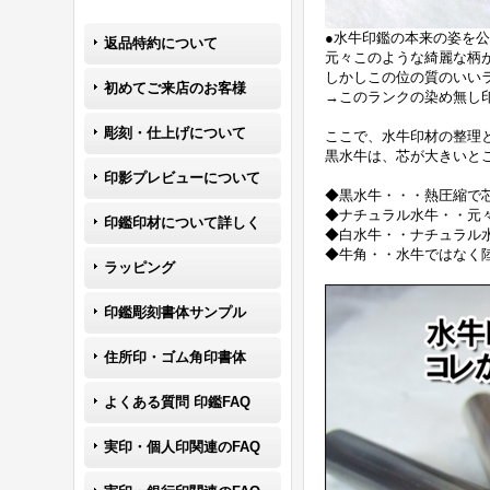
●水牛印鑑の本来の姿を
返品特約について
元々このような綺麗な柄
しかしこの位の質のいい
初めてご来店のお客様
→このランクの染め無し
彫刻・仕上げについて
ここで、水牛印材の整理
黒水牛は、芯が大きいと
印影プレビューについて
◆黒水牛・・・熱圧縮で
◆ナチュラル水牛・・元
印鑑印材について詳しく
◆白水牛・・ナチュラル
◆牛角・・水牛ではなく
ラッピング
印鑑彫刻書体サンプル
住所印・ゴム角印書体
よくある質問 印鑑FAQ
実印・個人印関連のFAQ