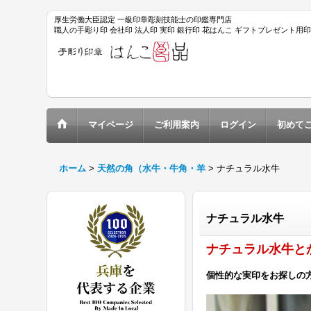
厚生労働大臣認定 一級印章彫刻技能士の印鑑専門店
職人の手彫り印 会社印 法人印 実印 銀行印 花はんこ ギフトプレゼント用
マイページ
ご利用案内
ログイン
初めて
ホーム
>
天然の角（水牛・牛角・羊
>
ナチュラル水牛
ナチュラル水牛
ナチュラル水牛と
個性的
な
実印
をお探しの