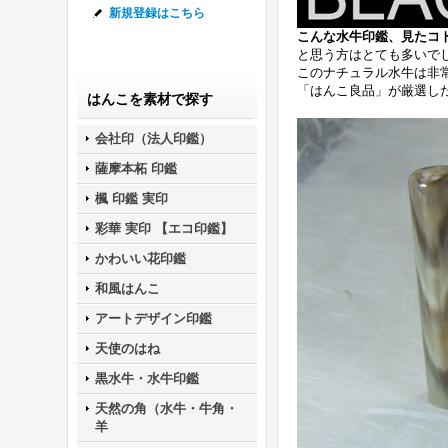
新規登録はこちら
こんな
水牛
印鑑
、見たコ
と思う方はとても多いで
このナチュラル水牛は非
「はんこ良品」が厳選し
はんこを素材で探す
会社印（法人印鑑）
薩摩本柘 印鑑
楓 印鑑 実印
彩華 実印 【エコ印鑑】
かわいい花印鑑
和風はんこ
アートデザイン印鑑
天使のはね
黒水牛・水牛印鑑
天然の角（水牛・牛角・
羊