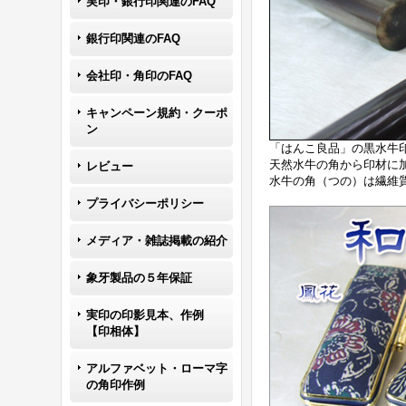
実印・銀行印関連のFAQ
銀行印関連のFAQ
会社印・角印のFAQ
キャンペーン規約・クーポ
ン
「はんこ良品」の黒水牛
天然水牛の角から印材に
レビュー
水牛の角（つの）は繊維
プライバシーポリシー
メディア・雑誌掲載の紹介
象牙製品の５年保証
実印の印影見本、作例
【印相体】
アルファベット・ローマ字
の角印作例