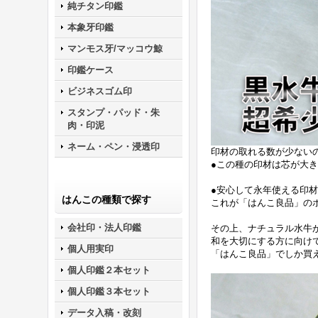
純チタン印鑑
本象牙印鑑
マンモス牙/マッコウ鯨
印鑑ケース
ビジネスゴム印
スタンプ・パッド・朱
肉・印泥
ネーム・ペン・浸透印
印材の取れる数が少ない
●この種の印材は芯が大
●安心して永年使える印
はんこの種類で探す
これが「はんこ良品」の
会社印・法人印鑑
その上、ナチュラル水牛
和を大切にする方に向け
個人用実印
「はんこ良品」でしか買
個人印鑑２本セット
個人印鑑３本セット
データ入稿・改刻