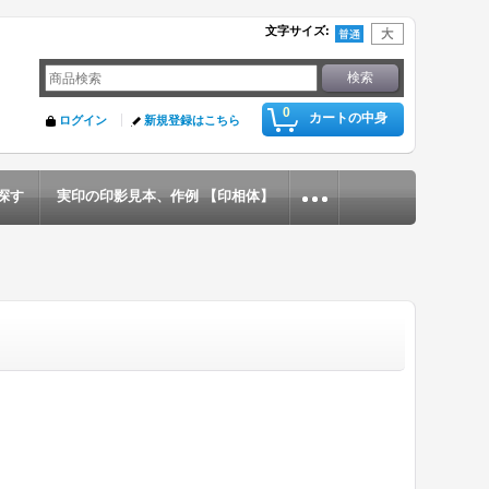
文字サイズ
:
0
カートの中身
ログイン
新規登録はこちら
探す
実印の印影見本、作例 【印相体】