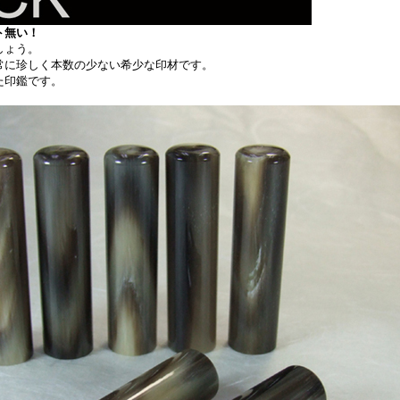
ト無い！
しょう。
常に珍しく本数の少ない希少な印材です。
た印鑑です。