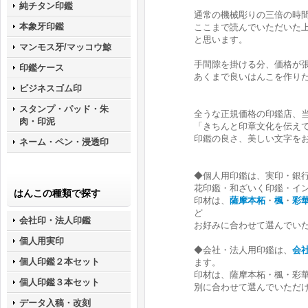
純チタン印鑑
通常の機械彫りの三倍の時
本象牙印鑑
ここまで読んでいただいた
と思います。
マンモス牙/マッコウ鯨
手間隙を掛ける分、価格が
印鑑ケース
あくまで良いはんこを作り
ビジネスゴム印
スタンプ・パッド・朱
全うな正規価格の印鑑店、
肉・印泥
「きちんと印章文化を伝え
印鑑の良さ、美しい文字を
ネーム・ペン・浸透印
◆個人用印鑑は、実印・銀
花印鑑・和ざいく印鑑・イ
はんこの種類で探す
印材は、
薩摩本柘
・
楓
・
彩
ど
会社印・法人印鑑
お好みに合わせて選んでい
個人用実印
◆会社・法人用印鑑は、
会
個人印鑑２本セット
ます。
印材は、薩摩本柘・楓・彩
個人印鑑３本セット
別に合わせて選んでいただ
データ入稿・改刻