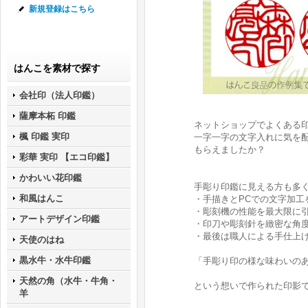
新規登録はこちら
はんこを素材で探す
会社印（法人印鑑）
薩摩本柘 印鑑
ネットショップでよくある
楓 印鑑 実印
一字一字の文字入れに気を
もらえましたか？
彩華 実印 【エコ印鑑】
かわいい花印鑑
手彫り印鑑に見える方も多
和風はんこ
・手描きとPCでの文字加工
・彫刻機の性能を最大限に
アートデザイン印鑑
・印刀や彫刻針を緻密な角
・最後は職人による手仕上
天使のはね
黒水牛・水牛印鑑
「手彫り印の様な味わいの
天然の角（水牛・牛角・
という想いで作られた印影
羊