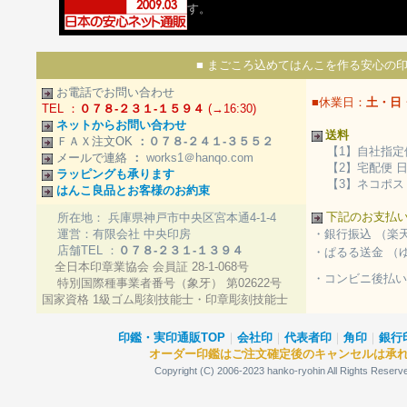
す。
■ まごころ込めてはんこを作る安心の印
お電話でお問い合わせ
■休業日：
土・日
TEL ：
０７８-２３１-１５９４
(→16:30)
ネットからお問い合わせ
送料
ＦＡＸ注文OK
：０７８-２４１-３５５２
【1】自社指定
メールで連絡
：
works1＠hanqo.com
【2】宅配便 
ラッピングも承ります
【3】ネコポス・
はんこ良品とお客様のお約束
下記のお支払
所在地： 兵庫県神戸市中央区宮本通4-1-4
運営：有限会社 中央印房
・銀行振込 （楽
店舗TEL ：
０７８-２３１-１３９４
・ぱるる送金 （
全日本印章業協会 会員証 28-1-068号
・コンビニ後払い
特別国際種事業者番号（象牙） 第02622号
国家資格 1級ゴム彫刻技能士・印章彫刻技能士
印鑑・実印通販TOP
｜
会社印
｜
代表者印
｜
角印
｜
銀行
オーダー印鑑はご注文確定後のキャンセルは承
Copyright (C) 2006-2023 hanko-ryohin A