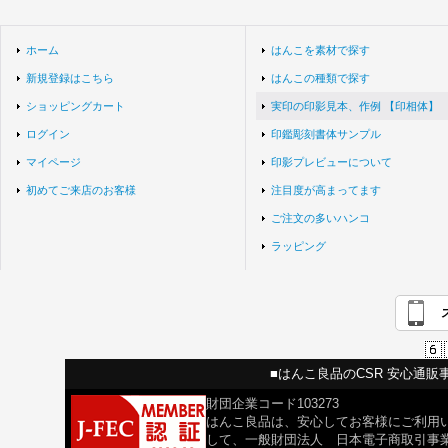
ホーム
はんこを素材で探す
新規登録はこちら
はんこの種類で探す
ショッピングカート
実印の印影見本、作例 【印相体】
ログイン
印鑑彫刻書体サンプル
マイページ
印影プレビューについて
初めてご来店のお客様
注目度が高まってます
ご注文の多いハンコ
ラッピング
■はんこ良品のCSR 安心通販
財団企業コード103273
はんこ良品は、安心してお客様にご利用
して、一般財団法人 日本電子商取引事業