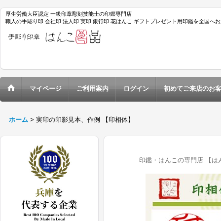
厚生労働大臣認定 一級印章彫刻技能士の印鑑専門店
職人の手彫り印 会社印 法人印 実印 銀行印 花はんこ ギフトプレゼント用印鑑を全国へ
マイページ
ご利用案内
ログイン
初めてご来店のお
ホーム
>
実印の印影見本、作例 【印相体】
印鑑・はんこの専門店 【は