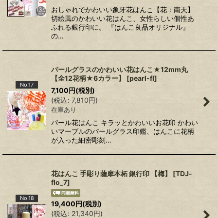
おしゃれでかわいい象牙花はんこ【花：南天】
切絵風のかわいい花はんこ、女性らしい個性あ
ふれる銀行印に。 『はんこ良品オリジナル』
の…
パールグラスのかわいい花はんこ★12mm丸
【全12花柄★6カラー】
[
pearl-fl
]
No.17
7,100
円
(税別)
(
税込
:
7,810
円
)
在庫あり
パール花はんこ キラッとかわいいお花印 かわい
いマーブルのパールグラス印鑑、はんこに花柄
が入った細密彫刻…
花はんこ 手彫り薩摩本柘 銀行印 【梅】
[
TDJ-
flo_7
]
No.18
19,400
円
(税別)
(
税込
:
21,340
円
)