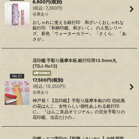
6,600
円
(税別)
(
税込
:
7,260
円
)
在庫あり
おしゃれに使える銀行印 和ざいくおしゃれな
銀行印 『和柄印鑑、和ざいく』 の人気シリー
ズ、新色「ウォーターカラー」 「さくら」 「あ
さが…
花印鑑 手彫り薩摩本柘 銀行印用13.5mm丸
[
TDJ-flo13
]
No.21
17,500
円
(税別)
(
税込
:
19,250
円
)
在庫あり
神戸発！【花印鑑】手彫り薩摩本柘の印 切絵風
の花はんこ、女性らしい個性あふれる銀行印
に。 『はんこ良品オリジナル』の完全手彫りの
花印鑑、当店だけの…
印鑑・エコ実印の【彩華（さいか）】女性用実