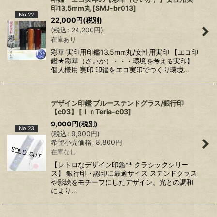
印13.5mm丸
[
SMJ-br013
]
No.22
22,000
円
(税別)
(
税込
:
24,200
円
)
在庫あり
彩華 実印用印鑑13.5mm丸/女性用実印 【エコ印
鑑★彩華（さいか）・・・環境を考える実印】
個人様用 実印 印鑑をエコ実印でつくり環境…
デザイン印鑑 ブルーステンドグラス/銀行印
【c03】
[
ＩｎTeria-c03
]
9,000
円
(税別)
No.23
(
税込
:
9,900
円
)
希望小売価格
:
8,800
円
在庫なし
【レトロなデザイン印鑑** クラシックシリー
ズ】 銀行印・認印に最適サイズ ステンドグラス
や影絵をモチーフにしたデザイン。光との調和
により…