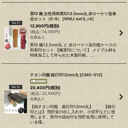
実印 楓 女性用和実印13.5mm丸 赤ローケツ染単
品セット（D-8）
[
WMJ-ka13_r4
]
No.11
12,900
円
(税別)
(
税込
:
14,190
円
)
在庫あり
実印 楓13.5mm丸 と 赤ローケツ染印鑑ケースの
和実印セット 【楓実印について】 メイプル材を
特殊加工して作られた木製印材。 …
チタン印鑑 銀行印12mm丸
[
CMG-012
]
No.12
20,400
円
(税別)
(
税込
:
22,440
円
)
在庫あり
【純チタン印鑑 銀行印12mm丸】 【銀行
印とは】 預貯金の出し入れや、小切手などに使
用します。実印や認め印を預貯金用に併用して
いる場…