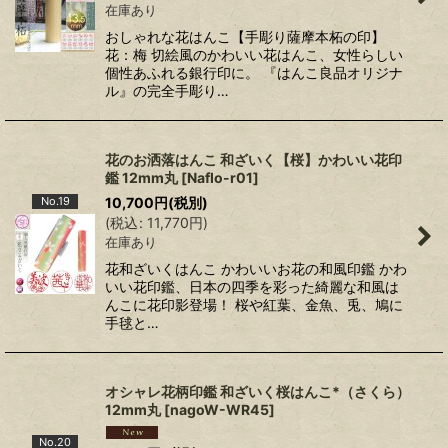
在庫あり
おしゃれな花はんこ【手彫り薩摩本柘の印】
花：梅 切絵風のかわいい花はんこ、女性らしい
個性あふれる銀行印に。 『はんこ良品オリジナ
ル』の完全手彫り…
花のお洒落はんこ 和ざいく【桜】かわいい花印
鑑 12mm丸
[
Naflo-r01
]
No.19
10,700
円
(税別)
(
税込
:
11,770
円
)
在庫あり
花和ざいくはんこ かわいいお花の和風印鑑 かわ
いい花印鑑、日本の四季を彩った綺麗な和風は
んこに花印影登場！ 桜や紅葉、金魚、兎、鳩に
手毬と…
オシャレ花柄印鑑 和ざいく桜はんこ*（さくら）
12mm丸
[
nagoW-WR45
]
No.20