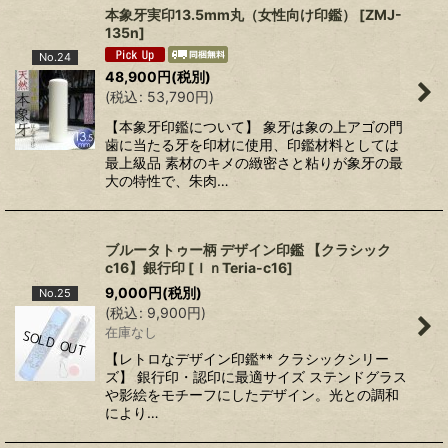
本象牙実印13.5mm丸（女性向け印鑑）
[
ZMJ-
135n
]
No.24
48,900
円
(税別)
(
税込
:
53,790
円
)
【本象牙印鑑について】 象牙は象の上アゴの門
歯に当たる牙を印材に使用、印鑑材料としては
最上級品 素材のキメの緻密さと粘りが象牙の最
大の特性で、朱肉…
ブルータトゥー柄 デザイン印鑑 【クラシック
c16】銀行印
[
ＩｎTeria-c16
]
9,000
円
(税別)
No.25
(
税込
:
9,900
円
)
在庫なし
【レトロなデザイン印鑑** クラシックシリー
ズ】 銀行印・認印に最適サイズ ステンドグラス
や影絵をモチーフにしたデザイン。光との調和
により…