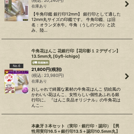
(
税込
:
20,240
円
)
在庫あり
【牛角印鑑 銀行印12mm】 銀行印として適した
12mm丸サイズの印鑑です。 牛角印鑑、は旧
名：オランダ水牛。牛角（うしのつの）と読
み、陸…
牛角花はんこ 花銀行印【花印影１２デザイン】
13.5mm丸
[
Gyfl-ichigo
]
No.6
21,800
円
(税別)
(
税込
:
23,980
円
)
在庫あり
おしゃれで綺麗な素材の牛角花はんこ 切絵風の
かわいい花はんこ、女性らしい個性あふれる銀
行印に。 『はんこ良品オリジナル』の牛角花は
んこ…
本象牙３本セット（実印・銀行印・認印）【男
性用実印16.5＋銀行印13.5＋認印10.5mm丸】