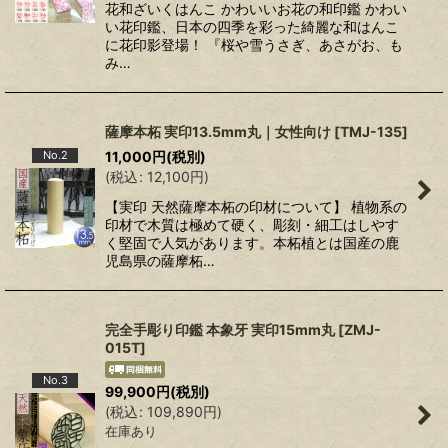
花和ざいくはんこ かわいいお花の和印鑑 かわい
い花印鑑、日本の四季を彩った綺麗な和はんこ
に花印影登場！ 『桜や雪うさぎ、あさがお、も
み…
薩摩本柘 実印13.5mm丸｜女性向け
[
TMJ-135
]
11,000
円
(税別)
No.2
(
税込
:
12,100
円
)
【実印 天然薩摩本柘の印材について】 植物系の
印材で木質は極めて硬く、彫刻・細工はしやす
く堅固で人気があります。本柘植とは国産の鹿
児島県の薩摩柘…
完全手彫り印鑑 本象牙 実印15mm丸
[
ZMJ-
015T
]
No.3
99,900
円
(税別)
(
税込
:
109,890
円
)
在庫あり