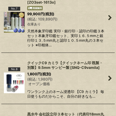
[
ZO3set-1613o
]
No.7
99,900
円
(税別)
(
税込
:
109,890
円
)
在庫あり
天然本象牙印鑑 実印・銀行印・認印の印鑑３本
セット本象牙印鑑セット、実印１６.５mmと銀
行印１３.５mm丸と認印１０.５mm丸の３本セ
ット ※印相体…
クイックC9 カミラ【クイックネーム印 既製・
別製】9.5mm サンビー製
[
SNQ-C9vamila
]
No.8
1,800
円
(税別)
(
税込
:
1,980
円
)
オープン価格
ワンランク上のネーム浸透印 【C9 カミラ】 毎
日使うものだからこそ、自分の好きなも…
黒水牛 会社設立印３本セット（代表印18mm丸