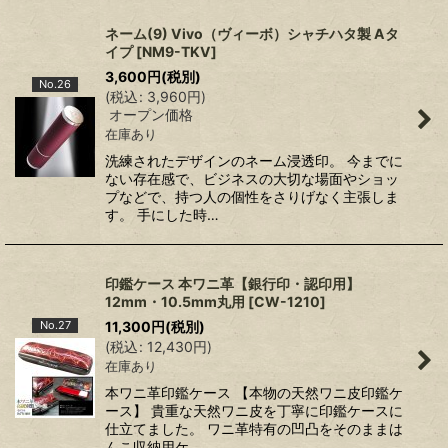
ネーム(9) Vivo（ヴィーボ）シャチハタ製 Aタ
イプ
[
NM9-TKV
]
3,600
円
(税別)
No.26
(
税込
:
3,960
円
)
オープン価格
在庫あり
洗練されたデザインのネーム浸透印。 今までに
ない存在感で、ビジネスの大切な場面やショッ
プなどで、持つ人の個性をさりげなく主張しま
す。 手にした時…
印鑑ケース 本ワニ革【銀行印・認印用】
12mm・10.5mm丸用
[
CW-1210
]
No.27
11,300
円
(税別)
(
税込
:
12,430
円
)
在庫あり
本ワニ革印鑑ケース 【本物の天然ワニ皮印鑑ケ
ース】 貴重な天然ワニ皮を丁寧に印鑑ケースに
仕立てました。 ワニ革特有の凹凸をそのままは
んこ収納用ケ…