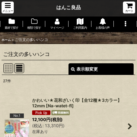
はんこ良品
メニュー
カート
素材で探す
種類で探す
マイページ
ご利用案内
お客様の声
>
ご注文の多いハンコ
ホーム
ご注文の多いハンコ
表示順変更
閉じる
27
件
在庫あり
絞り込む
かわいい★花和ざいく印【全12種★3カラー】
12mm
[
Na-watet-fl
]
No.1
12,100
円
(税別)
(
税込
:
13,310
円
)
在庫あり