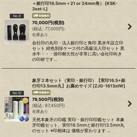
＋銀行印16.5mm＋21 or 24mm角）
[
KSK-
3set-L
]
No.9
70,000
円
(税別)
(
税込
:
77,000
円
)
在庫あり
会社印の丸印・法人銀行印と角印 黒水牛設立印
セット 紺色別珍ケース付の高級法人印セット 黒
水牛・・・捺印耐久性が非常に高い会社印向き
の印材です…
象牙２本セット（実印・銀行印）【実印16.5+銀
行印13.5mm丸】お薦めサイズ
[
ZJG-1613stW
]
No.10
79,500
円
(税別)
(
税込
:
87,450
円
)
在庫あり
天然本象牙の印鑑 実印・銀行印印鑑セット 本象
牙印鑑セット、実印16.5mmと銀行印13.5mm丸
のセット ※印相体は 価格が変わります …