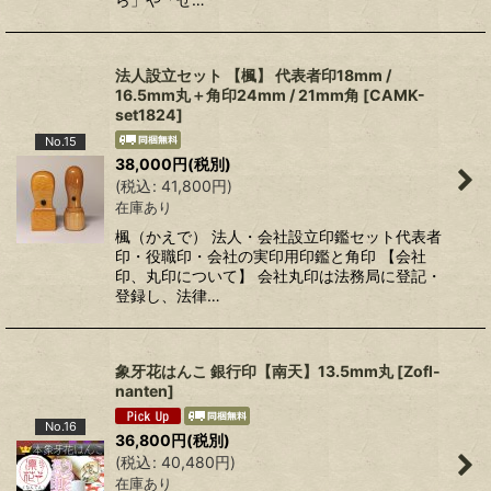
法人設立セット 【楓】 代表者印18mm /
16.5mm丸＋角印24mm / 21mm角
[
CAMK-
set1824
]
No.15
38,000
円
(税別)
(
税込
:
41,800
円
)
在庫あり
楓（かえで） 法人・会社設立印鑑セット代表者
印・役職印・会社の実印用印鑑と角印 【会社
印、丸印について】 会社丸印は法務局に登記・
登録し、法律…
象牙花はんこ 銀行印【南天】13.5mm丸
[
Zofl-
nanten
]
No.16
36,800
円
(税別)
(
税込
:
40,480
円
)
在庫あり