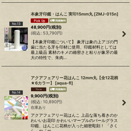
本象牙印鑑・はんこ 実印15mm丸
[
ZMJ-015n
]
No.13
48,900
円
(税別)
(
税込
:
53,790
円
)
【本象牙印鑑について】 象牙は象の上アゴの門
歯に当たる牙を印材に使用、印鑑材料としては
最上級品 素材のキメの緻密さと粘りが象牙の最
大の特性で、朱肉…
アクアフェアリー花はんこ 12mm丸【全12花柄
★6カラー】
[
aqua-fl
]
No.14
9,900
円
(税別)
(
税込
:
10,890
円
)
在庫あり
アクアフェアリー花はんこ 上品な落ち着きのか
わいいお花印 かわいいマーブルのパールグラス
印鑑、はんこに花柄が入った細密彫刻！ 「さく
ら」や「せ…