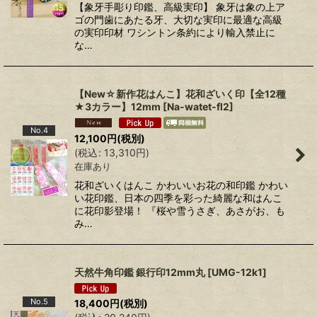
【象牙手彫り印鑑、高級実印】 象牙は象の上ア
ゴの門歯にあたる牙、大切な実印に最適な高級
の実印印材 ワシントン条約により輸入禁止に
な…
【New☆新作花はんこ】花和ざいく印【全12種
★3カラー】12mm
[
Na-watet-fl2
]
No.4
12,100
円
(税別)
(
税込
:
13,310
円
)
在庫あり
花和ざいくはんこ かわいいお花の和印鑑 かわい
い花印鑑、日本の四季を彩った綺麗な和はんこ
に花印影登場！ 『桜や雪うさぎ、あさがお、も
み…
天然牛角印鑑 銀行印12mm丸
[
UMG-12k1
]
No.5
18,400
円
(税別)