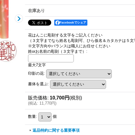
在庫あり
Facebookでシェア
花はんこに彫刻する文字をご記入ください
（３文字までなら姓名も彫刻可、ひら仮名＆カタカナは５文
※文字方向やバランスは職人にお任せください
姓orお名前の彫刻（３文字まで）
:
最大7文字
印影の花
:
書体を選ぶ
:
販売価格
:
10,700円
(税別)
(
税込
:
11,770円
)
数量
:
個
返品特約に関する重要事項