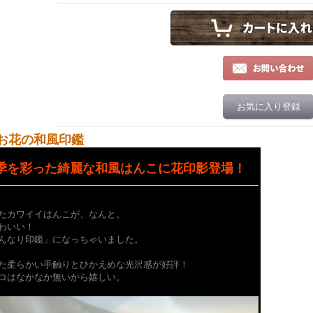
お気に入り登録
お花の和風印鑑
季を彩った綺麗な和風はんこに花印影登場！
たカワイイはんこが、なんと。
わいい！
んなり印鑑」になっちゃいました。
た柔らかい手触りとひかえめな光沢感が好評！
コはなかなか無いから嬉しい。