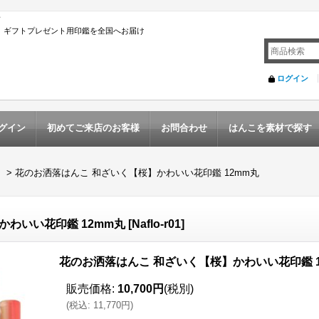
店
んこ ギフトプレゼント用印鑑を全国へお届け
ログイン
グイン
初めてご来店のお客様
お問合わせ
はんこを素材で探す
】
>
花のお洒落はんこ 和ざいく【桜】かわいい花印鑑 12mm丸
かわいい花印鑑 12mm丸
[
Naflo-r01
]
花のお洒落はんこ 和ざいく【桜】かわいい花印鑑 1
販売価格
:
10,700円
(税別)
(
税込
:
11,770円
)