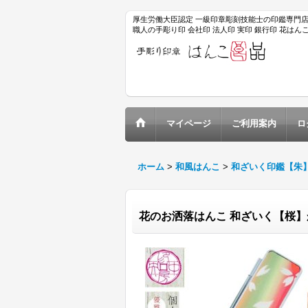
厚生労働大臣認定 一級印章彫刻技能士の印鑑専門
職人の手彫り印 会社印 法人印 実印 銀行印 花は
マイページ
ご利用案内
ロ
ホーム
>
和風はんこ
>
和ざいく印鑑【朱
花のお洒落はんこ 和ざいく【桜】