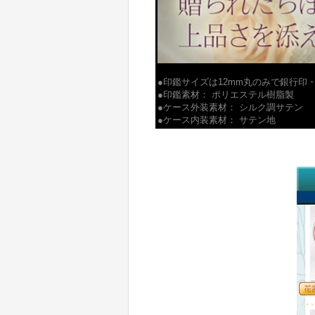
●印鑑サイズは12mm丸のみで銀行印
●印鑑素材： ポリエステル樹脂製
●ケース外装素材： シルク調サテン
●ケース内装素材： サテン地