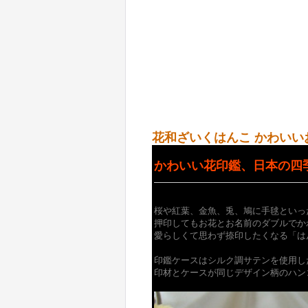
花和ざいくはんこ かわいい
かわいい花印鑑、日本の四
桜や紅葉、金魚、兎、鳩に手毬といっ
押印してもお花とお名前のダブルでか
愛らしくて思わず捺印したくなる「は
印鑑ケースはシルク調サテンを使用し
印材とケースが同じデザイン柄のハン