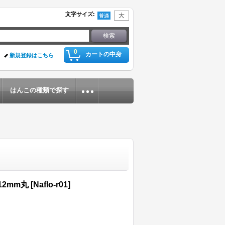
文字サイズ
:
0
カートの中身
新規登録はこちら
はんこの種類で探す
2mm丸
[
Naflo-r01
]