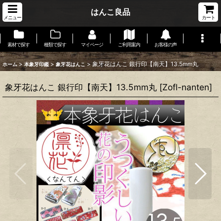
はんこ良品
メニュー
カート
素材で探す
種類で探す
マイページ
ご利用案内
お客様の声
>
>
>
象牙花はんこ 銀行印【南天】13.5mm丸
ホーム
本象牙印鑑
象牙花はんこ
象牙花はんこ 銀行印【南天】13.5mm丸
[
Zofl-nanten
]