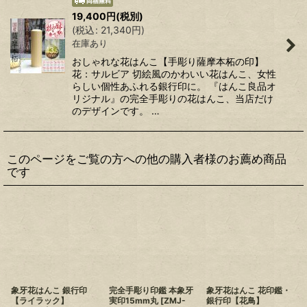
19,400
円
(税別)
(
税込
:
21,340
円
)
在庫あり
おしゃれな花はんこ【手彫り薩摩本柘の印】
花：サルビア 切絵風のかわいい花はんこ、女性
らしい個性あふれる銀行印に。 『はんこ良品オ
リジナル』の完全手彫りの花はんこ、当店だけ
のデザインです。 …
このページをご覧の方への他の購入者様のお薦め商品
です
象牙花はんこ 銀行印
完全手彫り印鑑 本象牙
象牙花はんこ 花印鑑・
【ライラック】
実印15mm丸
[
ZMJ-
銀行印【花鳥】