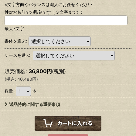
※文字方向やバランスは職人にお任せください
姓orお名前での彫刻です（３文字まで）
:
最大7文字
書体を選ぶ
:
ケースを選ぶ
:
販売価格
:
36,800
円
(税別)
(
税込
:
40,480
円
)
数量
:
本
返品特約に関する重要事項