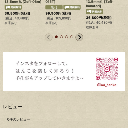
13.5mm丸
[
Zofl-06m
]
015T
]
13.5mm丸
[
Zofl-
hanatori
]
36,800
円
(税別)
99,900
円
(税別)
36,800
円
(税別)
(
税込
:
40,480
円
)
(
税込
:
109,890
円
)
(
税込
:
40,480
円
)
(
在庫あり
在庫あり
在庫あり
レビュー
0
件のレビュー