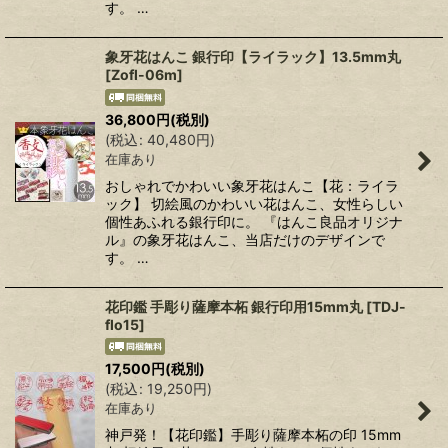
す。 …
象牙花はんこ 銀行印【ライラック】13.5mm丸
[
Zofl-06m
]
36,800
円
(税別)
(
税込
:
40,480
円
)
在庫あり
おしゃれでかわいい象牙花はんこ【花：ライラ
ック】 切絵風のかわいい花はんこ、女性らしい
個性あふれる銀行印に。 『はんこ良品オリジナ
ル』の象牙花はんこ、当店だけのデザインで
す。 …
花印鑑 手彫り薩摩本柘 銀行印用15mm丸
[
TDJ-
flo15
]
17,500
円
(税別)
(
税込
:
19,250
円
)
在庫あり
神戸発！【花印鑑】手彫り薩摩本柘の印 15mm