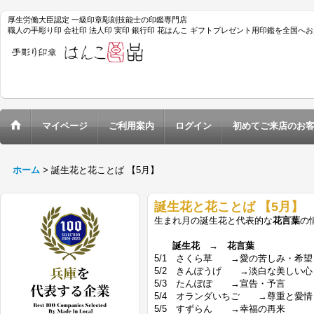
厚生労働大臣認定 一級印章彫刻技能士の印鑑専門店
職人の手彫り印 会社印 法人印 実印 銀行印 花はんこ ギフトプレゼント用印鑑を全国へ
マイページ
ご利用案内
ログイン
初めてご来店のお
ホーム
>
誕生花と花ことば 【5月】
誕生花と花ことば 【5月】
生まれ月の誕生花と代表的な
花言葉
の
誕生花 → 花言葉
5/1 さくら草 →愛の苦しみ・希望
5/2 きんぽうげ →淡白な美しい心
5/3 たんぽぽ →宣告・予言
5/4 オランダいちご →尊重と愛情
5/5 すずらん →幸福の再来