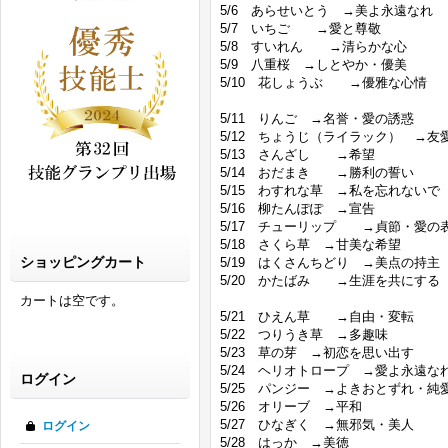
5/6 あらせいとう →美よ永遠なれ
5/7 いちご →愛と尊敬
5/8 すいれん →清らかな心
5/9 八重桜 →しとやか・優美
5/10 花しょうぶ →優雅な心情
5/11 りんご →名誉・愛の誘惑
5/12 ちょうじ（ライラック） →友
5/13 さんざし →希望
5/14 おだまき →勝利の誓い
5/15 わすれな草 →私を忘れないで
5/16 柳たんぽぽ →宣告
5/17 チューリップ →貞節・愛の
5/18 さくら草 →甘美な希望
ショッピングカート
5/19 はくさんちどり →美点の持主
5/20 かたばみ →生涯を共にする
カートは空です。
5/21 ひえん草 →自由・変転
5/22 つりうき草 →多趣味
5/23 草の芽 →初恋を思い出す
5/24 ヘリオトロープ →愛よ永遠な
ログイン
5/25 パンジー →よきおとずれ・純
5/26 オリーブ →平和
5/27 ひなぎく →無邪気・美人
ログイン
5/28 はっか →美徳