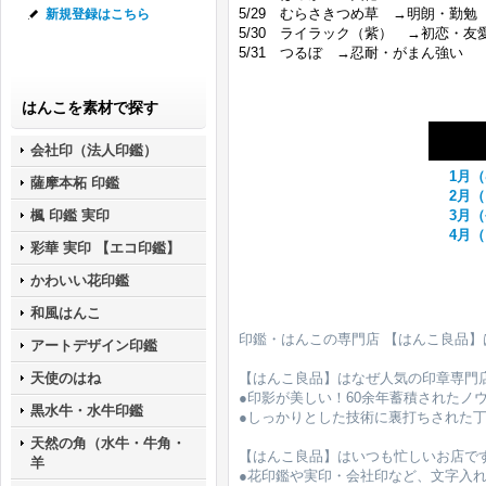
5/29 むらさきつめ草 →明朗・勤勉
新規登録はこちら
5/30 ライラック（紫） →初恋・友
5/31 つるぼ →忍耐・がまん強い
はんこを素材で探す
会社印（法人印鑑）
1月
薩摩本柘 印鑑
2月
3月
楓 印鑑 実印
4月
彩華 実印 【エコ印鑑】
かわいい花印鑑
和風はんこ
印鑑・はんこの専門店 【はんこ良品
アートデザイン印鑑
【はんこ良品】はなぜ人気の印章専門
天使のはね
●印影が美しい！60余年蓄積されたノ
黒水牛・水牛印鑑
●しっかりとした技術に裏打ちされた
天然の角（水牛・牛角・
【はんこ良品】はいつも忙しいお店で
羊
●花印鑑や実印・会社印など、文字入