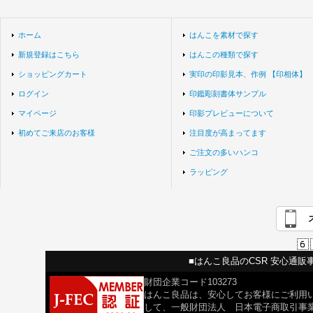
ホーム
はんこを素材で探す
新規登録はこちら
はんこの種類で探す
ショッピングカート
実印の印影見本、作例 【印相体】
ログイン
印鑑彫刻書体サンプル
マイページ
印影プレビューについて
初めてご来店のお客様
注目度が高まってます
ご注文の多いハンコ
ラッピング
■はんこ良品のCSR 安心通販
財団企業コード103273
はんこ良品は、安心してお客様にご利用
して、一般財団法人 日本電子商取引事業