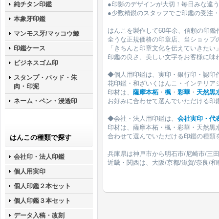
●印影のデザインが大切！毎日みな違
純チタン印鑑
●少数精鋭のスタッフでご印鑑の受注
本象牙印鑑
はんこを製作して60年余、信頼の印鑑
マンモス牙/マッコウ鯨
全うな正規価格の印章店、当ショップ
「きちんと印章文化を伝えていきたい
印鑑ケース
印鑑の良さ、美しい文字をお客様に味
ビジネスゴム印
◆個人用印鑑は、実印・銀行印・認印
スタンプ・パッド・朱
花印鑑・和ざいくはんこ・インテリア
肉・印泥
印材は、
薩摩本柘
・
楓
・
彩華
・
天然黒
お好みに合わせて選んでいただける印
ネーム・ペン・浸透印
◆会社・法人用印鑑は、
会社実印・代
印材は、薩摩本柘・楓・彩華・天然黒
合わせて選んでいただける印鑑の種類
はんこの種類で探す
兵庫県は神戸市から明石市/尼崎市/三田
会社印・法人印鑑
近畿・関西は、大阪/京都/滋賀/奈良/
個人用実印
個人印鑑２本セット
個人印鑑３本セット
データ入稿・改刻