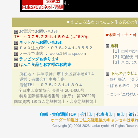
す。
■ まごころ込めてはんこを作る安心の印
お電話でお問い合わせ
■休業日：
土・日
TEL ：
０７８-２３１-１５９４
(→16:30)
ネットからお問い合わせ
送料
ＦＡＸ注文OK
：０７８-２４１-３５５２
【1】自社指定
メールで連絡
：
works1＠hanqo.com
【2】宅配便 
ラッピングも承ります
【3】ネコポス・
はんこ良品とお客様のお約束
下記のお支払
所在地： 兵庫県神戸市中央区宮本通4-1-4
運営：有限会社 中央印房
・銀行振込 （楽
店舗TEL ：
０７８-２３１-１３９４
・ぱるる送金 （
全日本印章業協会 会員証 28-1-068号
・コンビニ後払い
特別国際種事業者番号（象牙） 第02622号
国家資格 1級ゴム彫刻技能士・印章彫刻技能士
印鑑・実印通販TOP
｜
会社印
｜
代表者印
｜
角印
｜
銀行
オーダー印鑑はご注文確定後のキャンセルは承
Copyright (C) 2006-2023 hanko-ryohin A