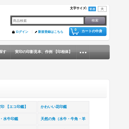
文字サイズ
:
0
カートの中身
ログイン
新規登録はこちら
探す
実印の印影見本、作例 【印相体】
実印 【エコ印鑑】
かわいい花印鑑
・水牛印鑑
天然の角（水牛・牛角・羊