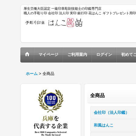
厚生労働大臣認定 一級印章彫刻技能士の印鑑専門店
職人の手彫り印 会社印 法人印 実印 銀行印 花はんこ ギフトプレゼント用
マイページ
ご利用案内
ログイン
初めて
ホーム
>
全商品
全商品
会社印（法人印鑑）
和風はんこ