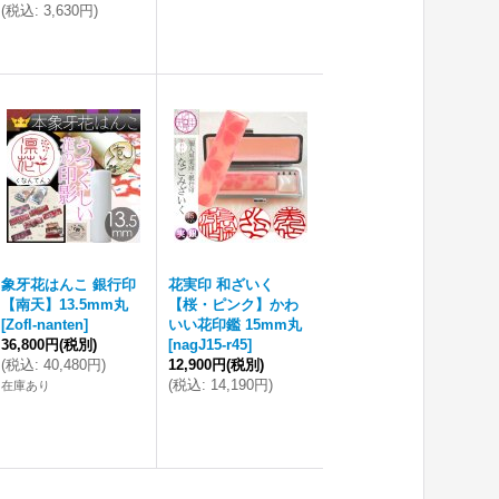
(
税込
:
3,630円
)
象牙花はんこ 銀行印
花実印 和ざいく
【南天】13.5mm丸
【桜・ピンク】かわ
[
Zofl-nanten
]
いい花印鑑 15mm丸
36,800円
(税別)
[
nagJ15-r45
]
(
税込
:
40,480円
)
12,900円
(税別)
(
税込
:
14,190円
)
在庫あり