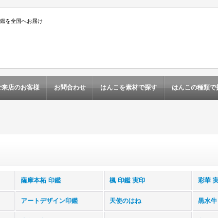
印鑑を全国へお届け
ご来店のお客様
お問合わせ
はんこを素材で探す
はんこの種類で
薩摩本柘 印鑑
楓 印鑑 実印
彩華 
アートデザイン印鑑
天使のはね
黒水牛