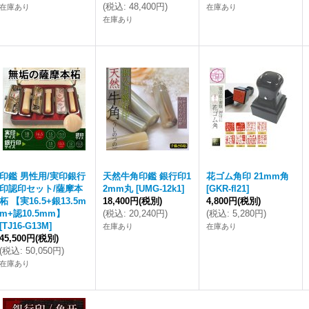
(
税込
:
48,400円
)
在庫あり
在庫あり
在庫あり
印鑑 男性用/実印銀行
天然牛角印鑑 銀行印1
花ゴム角印 21mm角
印認印セット/薩摩本
2mm丸
[
UMG-12k1
]
[
GKR-fl21
]
柘 【実16.5+銀13.5m
18,400円
(税別)
4,800円
(税別)
m+認10.5mm】
(
税込
:
20,240円
)
(
税込
:
5,280円
)
[
TJ16-G13M
]
在庫あり
在庫あり
45,500円
(税別)
(
税込
:
50,050円
)
在庫あり