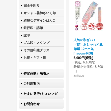
完全手彫り
オシャレ花和ざいく印
綺麗なデザインはんこ
銀行印・認印
認印
人気の和ざいく
ゴム印・スタンプ
（毬）おしゃれ和風
印鑑 12mm丸
その他印鑑グッズ
[
nagom-R08
]
お祝・ギフト用
5,600円
(税別)
(
税込
:
6,160円
)
希望小売価格
:
8,800
円
特定商取引法表示
在庫あり
ご利用案内
たまに発行♪ちょいマガ
お問合わせ