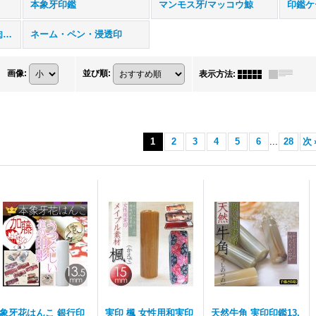
本象牙印鑑
マンモス牙/マッコウ鯨
印鑑ケ
スタンプ・パッド・朱肉・印泥
ネーム・ペン・浸透印
画像
:
並び順
:
表示方法
:
1
2
3
4
5
6
...
28
次
象牙花はんこ 銀行印
実印 楓 女性用和実印
天然牛角 実印印鑑13.