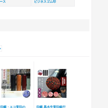
ース
ビジネスゴム印
»
印鑑・エコ実印の
印鑑 黒水牛実印銀行