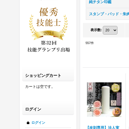
純チタン印鑑
表示数
:
557
件
ショッピングカート
カートは空です。
ログイン
ログイン
【改刻専用】法人実