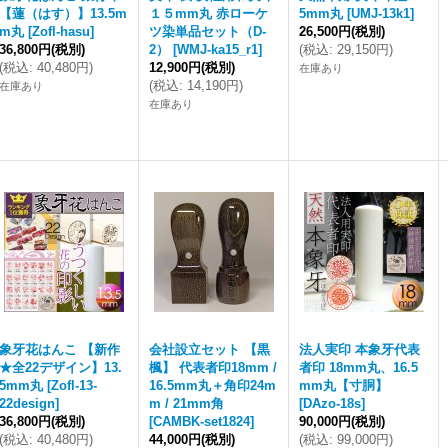
【蓮（はす）】13.5m
１５mm丸 赤ローケ
5mm丸
[
UMJ-13k1
]
m丸
[
Zofl-hasu
]
ツ染単品セット（D-
26,500円
(税別)
36,800円
(税別)
2）
[
WMJ-ka15_r1
]
(
税込
:
29,150円
)
(
税込
:
40,480円
)
12,900円
(税別)
在庫あり
(
税込
:
14,190円
)
在庫あり
在庫あり
象牙花はんこ 【新作
会社設立セット 【黒
法人実印 本象牙代表
★全22デザイン】13.
楓】 代表者印18mm /
者印 18mm丸、16.5
5mm丸
[
Zofl-13-
16.5mm丸＋角印24m
mm丸【寸胴】
22design
]
m / 21mm角
[
DAzo-18s
]
36,800円
(税別)
[
CAMBK-set1824
]
90,000円
(税別)
(
税込
:
40,480円
)
44,000円
(税別)
(
税込
:
99,000円
)