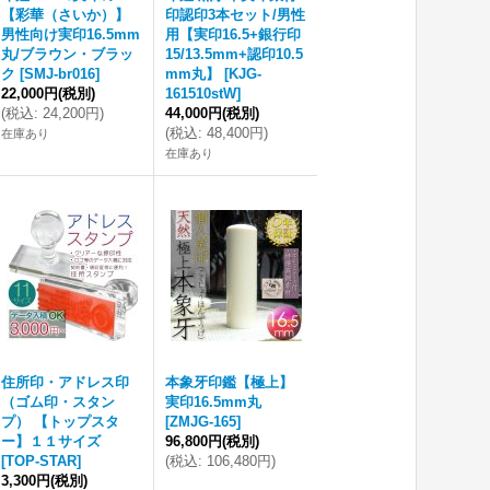
【彩華（さいか）】
印認印3本セット/男性
男性向け実印16.5mm
用【実印16.5+銀行印
丸/ブラウン・ブラッ
15/13.5mm+認印10.5
ク
[
SMJ-br016
]
mm丸】
[
KJG-
22,000円
(税別)
161510stW
]
(
税込
:
24,200円
)
44,000円
(税別)
(
税込
:
48,400円
)
在庫あり
在庫あり
住所印・アドレス印
本象牙印鑑【極上】
（ゴム印・スタン
実印16.5mm丸
プ） 【トップスタ
[
ZMJG-165
]
ー】１１サイズ
96,800円
(税別)
[
TOP-STAR
]
(
税込
:
106,480円
)
3,300円
(税別)