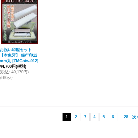
お祝い印鑑セット
【本象牙】 銀行印12
mm丸
[
ZMGoiw-012
]
44,700円
(税別)
(
税込
:
49,170円
)
在庫あり
1
2
3
4
5
6
...
28
次