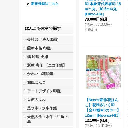
印 本象牙代表者印 18
新規登録はこちら
mm丸、16.5mm丸
[
DAzo-18s
]
70,000円
(税別)
(
税込
:
77,000円
)
はんこを素材で探す
在庫あり
会社印（法人印鑑）
薩摩本柘 印鑑
楓 印鑑 実印
彩華 実印 【エコ印鑑】
かわいい花印鑑
和風はんこ
アートデザイン印鑑
天使のはね
【New☆新作花はん
こ】花和ざいく印
黒水牛・水牛印鑑
【全12種★3カラー】
12mm
[
Na-watet-fl2
]
天然の角（水牛・牛角・
12,100円
(税別)
羊
(
税込
:
13,310円
)