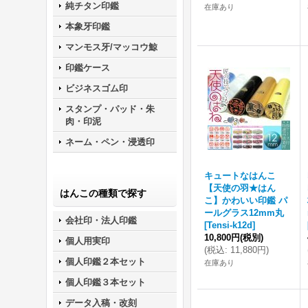
純チタン印鑑
在庫あり
本象牙印鑑
マンモス牙/マッコウ鯨
印鑑ケース
ビジネスゴム印
スタンプ・パッド・朱
肉・印泥
ネーム・ペン・浸透印
キュートなはんこ
【天使の羽★はん
はんこの種類で探す
こ】かわいい印鑑 パ
ールグラス12mm丸
会社印・法人印鑑
[
Tensi-k12d
]
10,800円
(税別)
個人用実印
(
税込
:
11,880円
)
個人印鑑２本セット
在庫あり
個人印鑑３本セット
データ入稿・改刻