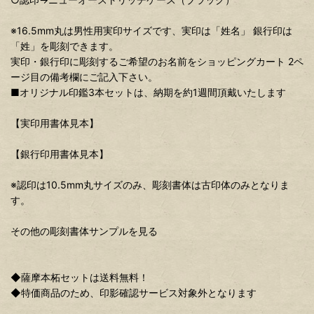
※16.5mm丸は男性用実印サイズです、実印は「姓名」 銀行印は
「姓」を彫刻できます。
実印・銀行印に彫刻するご希望のお名前をショッピングカート 2ペ
ージ目の備考欄にご記入下さい。
■オリジナル印鑑3本セットは、納期を約1週間頂戴いたします
【実印用書体見本】
【銀行印用書体見本】
※認印は10.5mm丸サイズのみ、彫刻書体は古印体のみとなりま
す。
その他の彫刻書体サンプルを見る
◆薩摩本柘セットは送料無料！
◆特価商品のため、印影確認サービス対象外となります