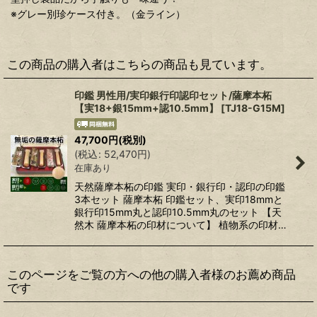
※グレー別珍ケース付き。（金ライン）
この商品の購入者はこちらの商品も見ています。
印鑑 男性用/実印銀行印認印セット/薩摩本柘
【実18+銀15mm+認10.5mm】
[
TJ18-G15M
]
47,700
円
(税別)
(
税込
:
52,470
円
)
在庫あり
天然薩摩本柘の印鑑 実印・銀行印・認印の印鑑
3本セット 薩摩本柘 印鑑セット、実印18mmと
銀行印15mm丸と認印10.5mm丸のセット 【天
然木 薩摩本柘の印材について】 植物系の印材…
このページをご覧の方への他の購入者様のお薦め商品
です