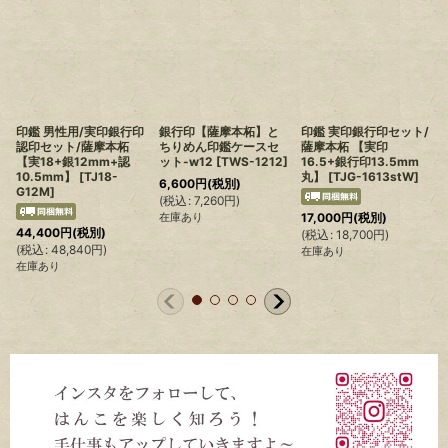
印鑑 男性用/実印銀行印
銀行印【薩摩本柘】と
印鑑 実印銀行印セット/
認印セット/薩摩本柘
ちりめん印鑑ケースセ
薩摩本柘 【実印
【実18+銀12mm+認
ット-w12
[
TWS-1212
]
16.5+銀行印13.5mm
10.5mm】
[
TJ18-
丸】
[
TJG-1613stW
]
6,600
円
(税別)
G12M
]
(
税込
:
7,260
円
)
在庫あり
17,000
円
(税別)
44,400
円
(税別)
(
税込
:
18,700
円
)
(
税込
:
48,840
円
)
(
在庫あり
在庫あり