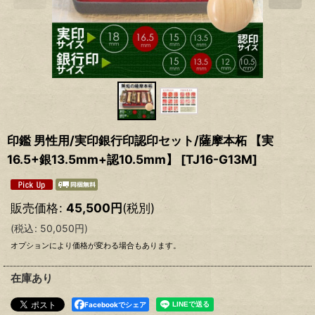
印鑑 男性用/実印銀行印認印セット/薩摩本柘 【実
16.5+銀13.5mm+認10.5mm】
[
TJ16-G13M
]
販売価格
:
45,500
円
(税別)
(
税込
:
50,050
円
)
オプションにより価格が変わる場合もあります。
在庫あり
Facebookでシェア