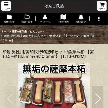
はんこ良品
メニュー
カート
素材で探す
種類で探す
マイページ
ご利用案内
お客様の声
>
>
ホーム
薩摩本柘 印鑑
はんこセット
>
印鑑 男性用/実印銀行印認印セット/薩摩本柘 【実16.5+銀13.5mm+認
10.5mm】
印鑑 男性用/実印銀行印認印セット/薩摩本柘 【実
16.5+銀13.5mm+認10.5mm】
[
TJ16-G13M
]