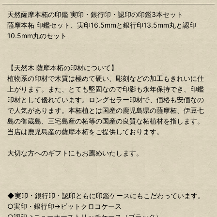
天然薩摩本柘の印鑑 実印・銀行印・認印の印鑑3本セット
薩摩本柘 印鑑セット、実印16.5mmと銀行印13.5mm丸と認印
10.5mm丸のセット
【天然木 薩摩本柘の印材について】
植物系の印材で木質は極めて硬い、彫刻などの加工もきれいに仕
上がります。また、とても堅固なので印影も永年保持でき、印鑑
印材として優れています。ロングセラー印材で、価格も安価なの
で人気があります。本柘植とは国産の鹿児島県の薩摩柘、伊豆七
島の御蔵島、三宅島産の柘等の国産の良質な柘植材を指します。
当店は鹿児島産の薩摩本柘をご提供しております。
大切な方へのギフトにもお薦めいたします。
◆実印・銀行印・認印ともに印鑑ケースにもこだわっています。
○実印・銀行印→ビットクロコケース
○認印→ニューオーストリッチケース（ブラック）