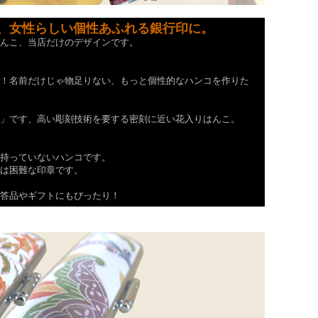
、女性らしい個性あふれる
銀行印
に。
んこ、当店だけのデザインです。
！名前だけじゃ物足りない、もっと個性的なハンコを作りた
」です、高い彫刻技術を要する密刻に近い花入りはんこ。
持っていないハンコです。
は困難な印章です。
答品やギフトにもぴったり！