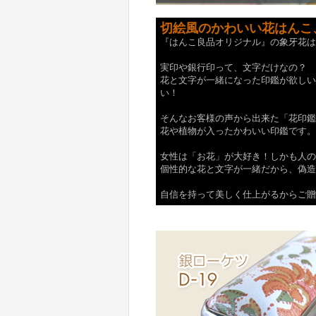
切絵風の
かわいい
花
はんこ
『はんこ良品オリジナル』の象牙花は
実印や銀行印って、文字だけなの？
花と文字が一緒になった印鑑が欲しい
い！
そんなお客様の声から出来た「花印鑑
花や植物が入ったかわいい印鑑です。
女性は「お花」が大好き！しかも人の
個性的な花と文字が一緒だから、偽造
自信を持って美しく仕上がるからご贈