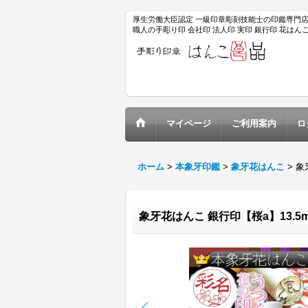
厚生労働大臣認定 一級印章彫刻技能士の印鑑専門
職人の手彫り印 会社印 法人印 実印 銀行印 花は
マイページ
ご利用案内
ロ
ホーム
>
本象牙印鑑
>
象牙花はんこ
>
象
象牙花はんこ 銀行印【桜a】13.5