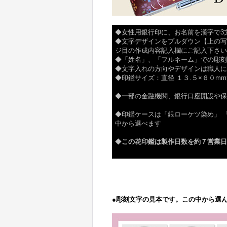
◆女性用銀行印に、お名前を漢字で3
◆文字デザインをプルダウン【上の写
ジ目の作成内容記入欄にご記入下さい
◆「姓名」、「フルネーム」での彫刻
◆文字入れの方向やデザインは職人に
◆印鑑サイズ：直径 １３.５×６０m
◆一部の金融機関、銀行口座開設や保
◆印鑑ケースは「銀ローケツ染め」 
中から選べます
◆
この花印鑑は製作日数を約７営業日
●
彫刻文字の見本です。この中から選