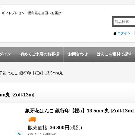
店
んこ ギフトプレゼント用印鑑を全国へお届け
ログイン
グイン
初めてご来店のお客様
お問合わせ
はんこを素材で探す
牙花はんこ 銀行印【桜a】13.5mm丸
mm丸
[
Zofl-13m
]
象牙花はんこ 銀行印【桜a】13.5mm丸
[
Zofl-13m
]
販売価格
:
36,800円
(税別)
(
税込
:
40,480円
)