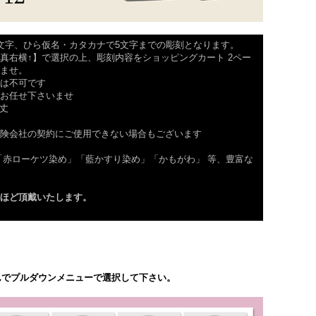
文字、ひら仮名・カタカナで5文字までの彫刻となります。
真右横↑】で選択の上、彫刻内容をショッピングカート 2ペー
ませ。
は不可です
お任せ下さいませ
m丈
険会社の契約にご使用できない場合もございます
「赤ローケツ染め」「藍かすり染め」「かもがわ」 等、豊富な
ほど頂戴いたします。
んでプルダウンメニューで選択して下さい。