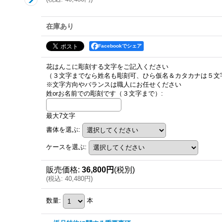
在庫あり
Facebookでシェア
花はんこに彫刻する文字をご記入ください
（３文字までなら姓名も彫刻可、ひら仮名＆カタカナは５文
※文字方向やバランスは職人にお任せください
姓orお名前での彫刻です（３文字まで）
:
最大7文字
書体を選ぶ
:
ケースを選ぶ
:
販売価格
:
36,800円
(税別)
(
税込
:
40,480円
)
数量
:
本