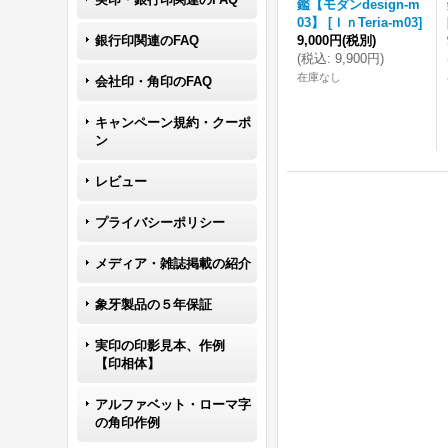
鑑【モダンdesign-m
03】
[
ＩｎTeria-m03
]
9,000円
(税別)
銀行印関連のFAQ
(
税込
:
9,900円
)
在庫なし
会社印・角印のFAQ
キャンペーン規約・クーポ
ン
レビュー
プライバシーポリシー
メディア・雑誌掲載の紹介
象牙製品の５年保証
実印の印影見本、作例
【印相体】
アルファベット・ローマ字
の角印作例