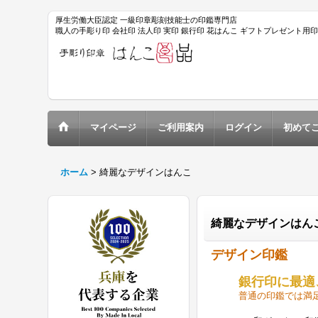
厚生労働大臣認定 一級印章彫刻技能士の印鑑専門店
職人の手彫り印 会社印 法人印 実印 銀行印 花はんこ ギフトプレゼント用
マイページ
ご利用案内
ログイン
初めて
ホーム
>
綺麗なデザインはんこ
綺麗なデザインはん
デザイン印鑑
銀行印
に最適
普通の印鑑では満