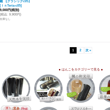
鑑 【クラシックc05】
[
ＩｎTeria-c05
]
9,000円
(税別)
(
税込
:
9,900円
)
在庫なし
1
2
次
»
● はんこをカテゴリーで見る ●