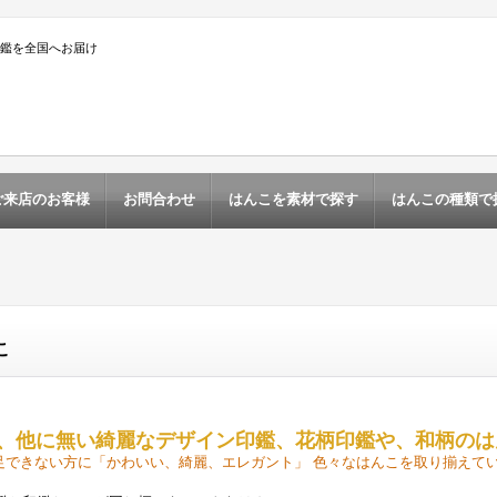
印鑑を全国へお届け
ご来店のお客様
お問合わせ
はんこを素材で探す
はんこの種類で
こ
、他に無い綺麗な
デザイン印鑑
、
花柄印鑑
や、
和柄のは
足できない方に「かわいい、綺麗、エレガント」 色々なはんこを取り揃えて