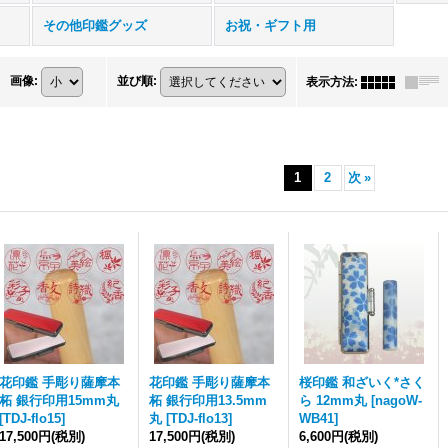
その他印鑑グッズ
お祝・ギフト用
画像
:
並び順
:
表示方法
:
1
2
次
»
花印鑑 手彫り薩摩本
花印鑑 手彫り薩摩本
桜印鑑 和ざいく*さく
柘 銀行印用15mm丸
柘 銀行印用13.5mm
ら 12mm丸
[
nagoW-
[
TDJ-flo15
]
丸
[
TDJ-flo13
]
WB41
]
17,500円
(税別)
17,500円
(税別)
6,600円
(税別)