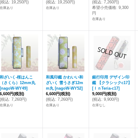
(
税込
:
19,250円
)
(
税込
:
19,250円
)
(
税込
:
7,260円
)
希望小売価格
:
9,300
在庫あり
在庫あり
円
在庫あり
和ざいく-桜はんこ
和風印鑑 かわいい和
銀行印用 デザイン印
（さくら）12mm丸
ざいく 雪うさぎ12m
鑑 【クラシックc17】
[
nagoW-WY49
]
m丸
[
nagoW-WY52
]
[
ＩｎTeria-c17
]
6,600円
(税別)
6,600円
(税別)
9,000円
(税別)
(
税込
:
7,260円
)
(
税込
:
7,260円
)
(
税込
:
9,900円
)
在庫あり
在庫あり
在庫なし