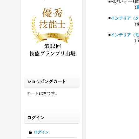
■和ざいく --- 印
（
■
インテリア（ク
（全 １７ア
■
インテリア（モ
（全 １９ア
ショッピングカート
カートは空です。
ログイン
ログイン