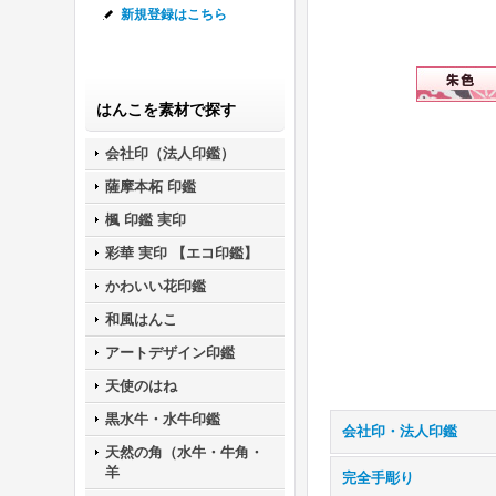
新規登録はこちら
はんこを素材で探す
会社印（法人印鑑）
薩摩本柘 印鑑
楓 印鑑 実印
彩華 実印 【エコ印鑑】
かわいい花印鑑
和風はんこ
アートデザイン印鑑
天使のはね
黒水牛・水牛印鑑
会社印・法人印鑑
天然の角（水牛・牛角・
羊
完全手彫り