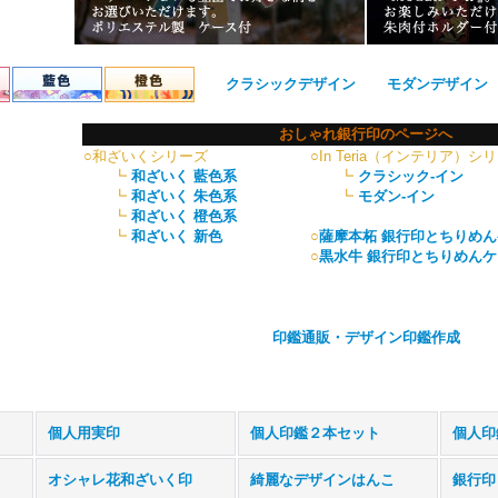
クラシックデザイン
モダンデザイン
おしゃれ銀行印のページへ
○和ざいくシリーズ
○In Teria（インテリア）シ
┗
和ざいく 藍色系
┗
クラシック-イン
┗
和ざいく 朱色系
┗
モダン-イン
┗
和ざいく 橙色系
┗
和ざいく 新色
○
薩摩本柘 銀行印とちりめ
○
黒水牛 銀行印とちりめん
印鑑通販・デザイン印鑑作成
個人用実印
個人印鑑２本セット
個人印
オシャレ花和ざいく印
綺麗なデザインはんこ
銀行印