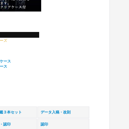
リーズ
んケース
ケース
鑑３本セット
データ入稿・改刻
・認印
認印