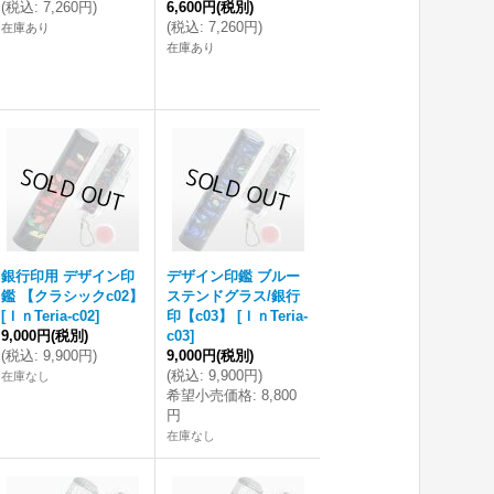
(
税込
:
7,260円
)
6,600円
(税別)
(
税込
:
7,260円
)
在庫あり
在庫あり
銀行印用 デザイン印
デザイン印鑑 ブルー
鑑 【クラシックc02】
ステンドグラス/銀行
[
ＩｎTeria-c02
]
印【c03】
[
ＩｎTeria-
9,000円
(税別)
c03
]
(
税込
:
9,900円
)
9,000円
(税別)
(
税込
:
9,900円
)
在庫なし
希望小売価格
:
8,800
円
在庫なし