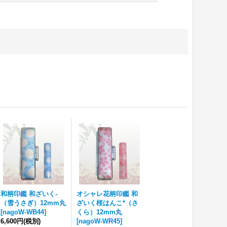
和柄印鑑 和ざいく-
オシャレ花柄印鑑 和
（雪うさぎ）12mm丸
ざいく桜はんこ*（さ
[
nagoW-WB44
]
くら）12mm丸
6,600円
(税別)
[
nagoW-WR45
]