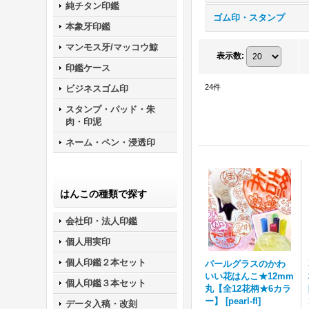
純チタン印鑑
ゴム印・スタンプ
本象牙印鑑
マンモス牙/マッコウ鯨
表示数
:
印鑑ケース
24
件
ビジネスゴム印
スタンプ・パッド・朱
肉・印泥
ネーム・ペン・浸透印
はんこの種類で探す
会社印・法人印鑑
個人用実印
個人印鑑２本セット
パールグラスのかわ
いい花はんこ★12mm
個人印鑑３本セット
丸【全12花柄★6カラ
ー】
[
pearl-fl
]
データ入稿・改刻