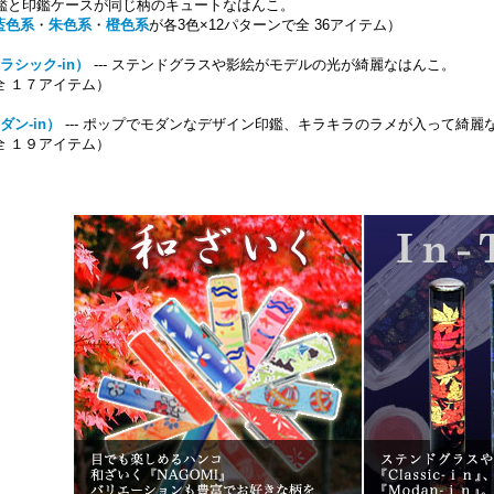
鑑と印鑑ケースが同じ柄のキュートなはんこ。
藍色系
・
朱色系
・
橙色系
が各3色×12パターンで全 36アイテム）
ラシック-in）
--- ステンドグラスや影絵がモデルの光が綺麗なはんこ。
イテム）
ダン-in）
--- ポップでモダンなデザイン印鑑、キラキラのラメが入って綺麗
イテム）