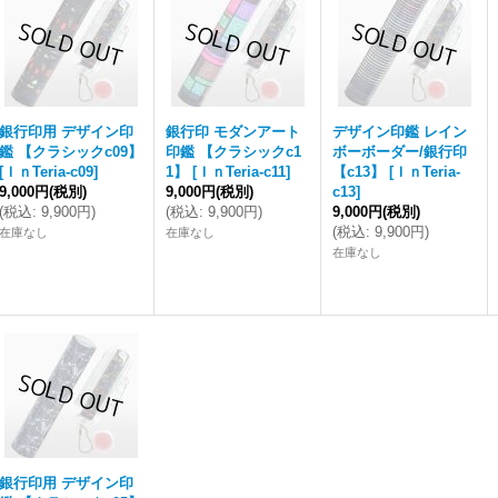
銀行印用 デザイン印
銀行印 モダンアート
デザイン印鑑 レイン
鑑 【クラシックc09】
印鑑 【クラシックc1
ボーボーダー/銀行印
[
ＩｎTeria-c09
]
1】
[
ＩｎTeria-c11
]
【c13】
[
ＩｎTeria-
9,000円
(税別)
9,000円
(税別)
c13
]
(
税込
:
9,900円
)
(
税込
:
9,900円
)
9,000円
(税別)
(
税込
:
9,900円
)
在庫なし
在庫なし
在庫なし
銀行印用 デザイン印