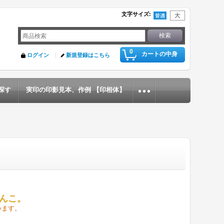
文字サイズ
:
0
カートの中身
ログイン
新規登録はこちら
探す
実印の印影見本、作例 【印相体】
んこ
。
います。