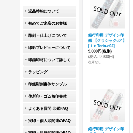
返品特約について
初めてご来店のお客様
銀行印用 デザイン印
彫刻・仕上げについて
鑑 【クラシックc04】
[
ＩｎTeria-c04
]
印影プレビューについて
9,000円
(税別)
(
税込
:
9,900円
)
印鑑印材について詳しく
在庫なし
ラッピング
印鑑彫刻書体サンプル
住所印・ゴム角印書体
よくある質問 印鑑FAQ
実印・個人印関連のFAQ
銀行印用 デザイン印
実印・銀行印関連のFAQ