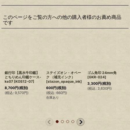
このページをご覧の方への他の購入者様のお薦め商品
です
銀行印【黒水牛印鑑】
ステイズオン・オペー
ゴム角印 24mm角
とちりめん印鑑ケース-
ク （補充インク）
[
GKR-024
]
ks07
[
KOS12-07
]
[
stazon_opaque_ink
]
3,300
円
(税別)
8,700
円
(税別)
600
円
(税別)
(
税込
:
3,630
円
)
(
税込
:
9,570
円
)
(
税込
:
660
円
)
在庫あり
(