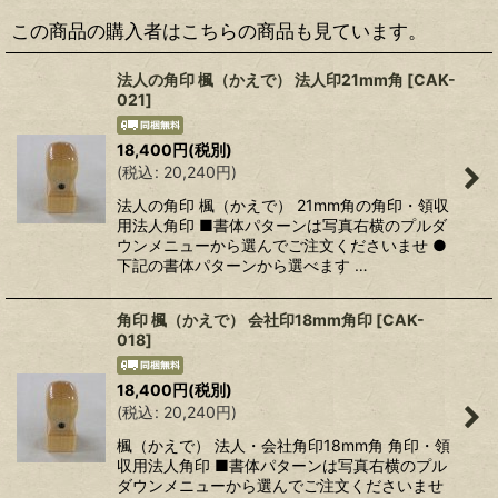
この商品の購入者はこちらの商品も見ています。
法人の角印 楓（かえで） 法人印21mm角
[
CAK-
021
]
18,400
円
(税別)
(
税込
:
20,240
円
)
法人の角印 楓（かえで） 21mm角の角印・領収
用法人角印 ■書体パターンは写真右横のプルダ
ウンメニューから選んでご注文くださいませ ●
下記の書体パターンから選べます …
角印 楓（かえで） 会社印18mm角印
[
CAK-
018
]
18,400
円
(税別)
(
税込
:
20,240
円
)
楓（かえで） 法人・会社角印18mm角 角印・領
収用法人角印 ■書体パターンは写真右横のプル
ダウンメニューから選んでご注文くださいませ