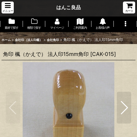
はんこ良品
メニュー
カート
素材で探す
種類で探す
マイページ
ご利用案内
お客様の声
>
>
>
角印 楓（かえで） 法人印15mm角印
ホーム
会社印（法人印鑑）
会社角印
角印 楓（かえで） 法人印15mm角印
[
CAK-015
]