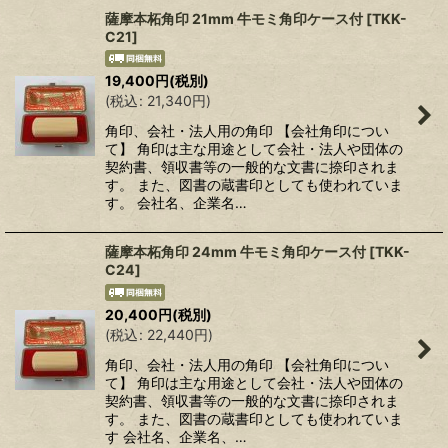
薩摩本柘角印 21mm 牛モミ角印ケース付
[
TKK-
C21
]
19,400
円
(税別)
(
税込
:
21,340
円
)
角印、会社・法人用の角印 【会社角印につい
て】 角印は主な用途として会社・法人や団体の
契約書、領収書等の一般的な文書に捺印されま
す。 また、図書の蔵書印としても使われていま
す。 会社名、企業名…
薩摩本柘角印 24mm 牛モミ角印ケース付
[
TKK-
C24
]
20,400
円
(税別)
(
税込
:
22,440
円
)
角印、会社・法人用の角印 【会社角印につい
て】 角印は主な用途として会社・法人や団体の
契約書、領収書等の一般的な文書に捺印されま
す。 また、図書の蔵書印としても使われていま
す 会社名、企業名、…