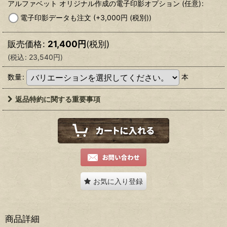
アルファベット オリジナル作成の電子印影オプション
(任意)
:
電子印影データも注文
(+3,000
円
(税別)
)
販売価格
:
21,400
円
(税別)
(
税込
:
23,540
円
)
数量
:
本
返品特約に関する重要事項
お気に入り登録
商品詳細