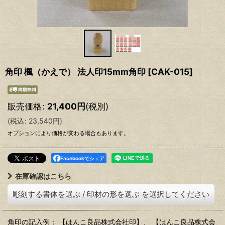
角印 楓（かえで） 法人印15mm角印
[
CAK-015
]
販売価格
:
21,400
円
(税別)
(
税込
:
23,540
円
)
オプションにより価格が変わる場合もあります。
Facebookでシェア
在庫確認はこちら
彫刻する書体を選ぶ
/
印材の形を選ぶ
を選択してください
角印の記入例： 【はんこ良品株式会社印】、 【はんこ良品株式会