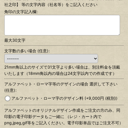
社之印】 等の文字内容（社名等）をご記入ください
角印の文字記入欄
:
最大30文字
文字数の多い場合
(任意)
:
21mm角以上のサイズで31文字より多い場合は、別注料金を頂戴
いたします（18mm角以内の場合は24文字以内での作成です）
アルファベット・ローマ字等のデザインの場合 選択して下さい
(任意)
:
アルファベット・ローマ字のデザイン料
(+9,000
円
(税別)
)
アルファベットのオリジナルデザイン作成をご注文の方のみ、同
印影の電子印影データもご一緒に （レジ・カート内で
png,jpeg,gif等をご記入ください。電子印影単品ではご注文不可）