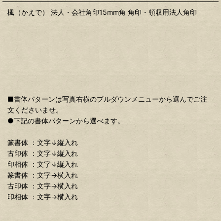
楓（かえで） 法人・会社角印15mm角 角印・領収用法人角印
■書体パターンは写真右横のプルダウンメニューから選んでご注
文くださいませ。
●下記の書体パターンから選べます。
篆書体 ：文字↓縦入れ
古印体 ：文字↓縦入れ
印相体 ：文字↓縦入れ
篆書体 ：文字→横入れ
古印体 ：文字→横入れ
印相体 ：文字→横入れ