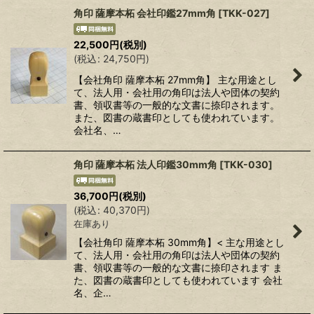
角印 薩摩本柘 会社印鑑27mm角
[
TKK-027
]
22,500
円
(税別)
(
税込
:
24,750
円
)
【会社角印 薩摩本柘 27mm角】 主な用途とし
て、法人用・会社用の角印は法人や団体の契約
書、領収書等の一般的な文書に捺印されます。
また、図書の蔵書印としても使われています。
会社名、…
角印 薩摩本柘 法人印鑑30mm角
[
TKK-030
]
36,700
円
(税別)
(
税込
:
40,370
円
)
在庫あり
【会社角印 薩摩本柘 30mm角】< 主な用途とし
て、法人用・会社用の角印は法人や団体の契約
書、領収書等の一般的な文書に捺印されます ま
た、図書の蔵書印としても使われています 会社
名、企…