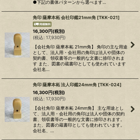
●下記の書体パターンから選べます…
角印 薩摩本柘 会社印鑑21mm角
[
TKK-021
]
16,300
円
(税別)
(
税込
:
17,930
円
)
【会社角印 薩摩本柘 21mm角】 角印の主な用途
として、法人用・会社用の角印は法人や団体の
契約書、領収書等の一般的な文書に捺印されま
す また、図書の蔵書印としても使われています
会社名…
角印 薩摩本柘 法人印鑑24mm角
[
TKK-024
]
16,300
円
(税別)
(
税込
:
17,930
円
)
【会社角印 薩摩本柘 24mm角】 主な用途とし
て、法人用・会社用の角印は法人や団体の契約
書、領収書等の一般的な文書に捺印されます。
また、図書の蔵書印としても使われています。
会社名、…