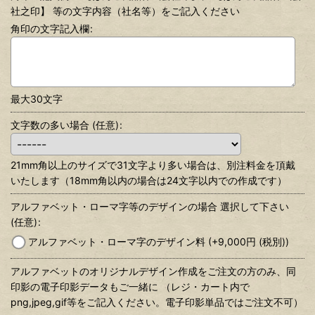
社之印】 等の文字内容（社名等）をご記入ください
角印の文字記入欄
:
最大30文字
文字数の多い場合
(任意)
:
21mm角以上のサイズで31文字より多い場合は、別注料金を頂戴
いたします（18mm角以内の場合は24文字以内での作成です）
アルファベット・ローマ字等のデザインの場合 選択して下さい
(任意)
:
アルファベット・ローマ字のデザイン料
(+9,000
円
(税別)
)
アルファベットのオリジナルデザイン作成をご注文の方のみ、同
印影の電子印影データもご一緒に （レジ・カート内で
png,jpeg,gif等をご記入ください。電子印影単品ではご注文不可）