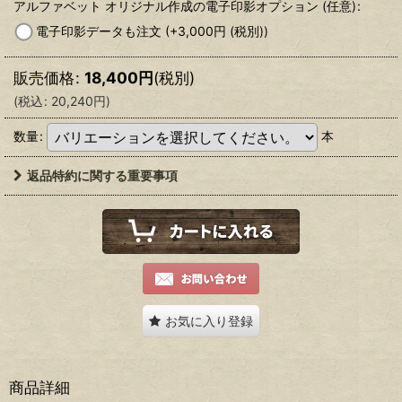
アルファベット オリジナル作成の電子印影オプション
(任意)
:
電子印影データも注文
(+3,000
円
(税別)
)
販売価格
:
18,400
円
(税別)
(
税込
:
20,240
円
)
数量
:
本
返品特約に関する重要事項
お気に入り登録
商品詳細