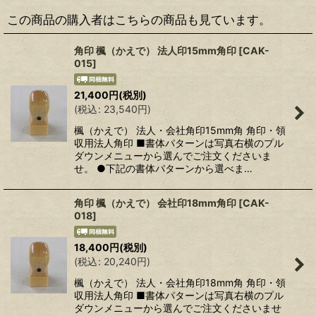
この商品の購入者はこちらの商品も見ています。
角印 楓（かえで） 法人印15mm角印
[
CAK-
015
]
21,400
円
(税別)
(
税込
:
23,540
円
)
楓（かえで） 法人・会社角印15mm角 角印・領
収用法人角印 ■書体パターンは写真右横のプル
ダウンメニューから選んでご注文くださいま
せ。 ●下記の書体パターンから選べま…
角印 楓（かえで） 会社印18mm角印
[
CAK-
018
]
18,400
円
(税別)
(
税込
:
20,240
円
)
楓（かえで） 法人・会社角印18mm角 角印・領
収用法人角印 ■書体パターンは写真右横のプル
ダウンメニューから選んでご注文くださいませ