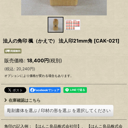
法人の角印 楓（かえで） 法人印21mm角
[
CAK-021
]
販売価格
:
18,400
円
(税別)
(
税込
:
20,240
円
)
オプションにより価格が変わる場合もあります。
Facebookでシェア
在庫確認はこちら
彫刻書体を選ぶ
/
印材の形を選ぶ
を選択してください
角印の記入例： 【はんこ良品株式会社印】、 【はんこ良品株式会