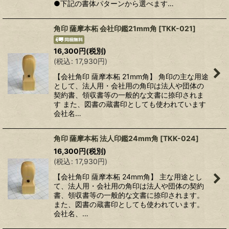
●下記の書体パターンから選べます…
角印 薩摩本柘 会社印鑑21mm角
[
TKK-021
]
16,300
円
(税別)
(
税込
:
17,930
円
)
【会社角印 薩摩本柘 21mm角】 角印の主な用途
として、法人用・会社用の角印は法人や団体の
契約書、領収書等の一般的な文書に捺印されま
す また、図書の蔵書印としても使われています
会社名…
角印 薩摩本柘 法人印鑑24mm角
[
TKK-024
]
16,300
円
(税別)
(
税込
:
17,930
円
)
【会社角印 薩摩本柘 24mm角】 主な用途とし
て、法人用・会社用の角印は法人や団体の契約
書、領収書等の一般的な文書に捺印されます。
また、図書の蔵書印としても使われています。
会社名、…