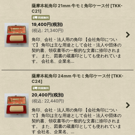
薩摩本柘角印 21mm 牛モミ角印ケース付
[
TKK-
C21
]
19,400
円
(税別)
(
税込
:
21,340
円
)
角印、会社・法人用の角印 【会社角印につい
て】 角印は主な用途として会社・法人や団体の
契約書、領収書等の一般的な文書に捺印されま
す。 また、図書の蔵書印としても使われていま
す。 会社名、企業名…
薩摩本柘角印 24mm 牛モミ角印ケース付
[
TKK-
C24
]
20,400
円
(税別)
(
税込
:
22,440
円
)
角印、会社・法人用の角印 【会社角印につい
て】 角印は主な用途として会社・法人や団体の
契約書、領収書等の一般的な文書に捺印されま
す。 また、図書の蔵書印としても使われていま
す 会社名、企業名、…