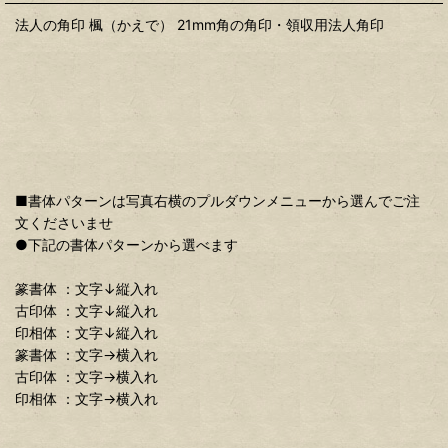
法人の角印 楓（かえで） 21mm角の角印・領収用法人角印
■書体パターンは写真右横のプルダウンメニューから選んでご注
文くださいませ
●下記の書体パターンから選べます
篆書体 ：文字↓縦入れ
古印体 ：文字↓縦入れ
印相体 ：文字↓縦入れ
篆書体 ：文字→横入れ
古印体 ：文字→横入れ
印相体 ：文字→横入れ