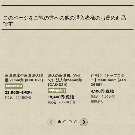
このページをご覧の方への他の購入者様のお薦め商品
です
角印 黒水牛角印 法人印
法人の角印 楓（かえ
住所印 【トップスタ
鑑 21mm角
[
KKK-021
]
で） 法人印24mm角
ー】24×64mm
[
ATS-
[
CAK-024
]
2666
]
4,100
円
(税別)
22,900
円
(税別)
(
税込
:
4,510
円
)
(
18,400
円
(税別)
(
税込
:
25,190
円
)
在庫あり
(
税込
:
20,240
円
)