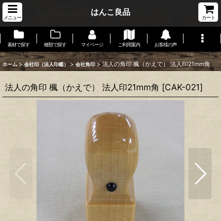
はんこ良品
メニュー
カート
素材で探す
種類で探す
マイページ
ご利用案内
お客様の声
>
>
>
法人の角印 楓（かえで） 法人印21mm角
ホーム
会社印（法人印鑑）
会社角印
法人の角印 楓（かえで） 法人印21mm角
[
CAK-021
]