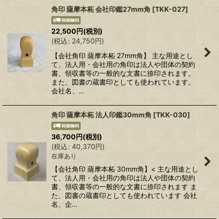
角印 薩摩本柘 会社印鑑27mm角
[
TKK-027
]
22,500
円
(税別)
(
税込
:
24,750
円
)
【会社角印 薩摩本柘 27mm角】 主な用途とし
て、法人用・会社用の角印は法人や団体の契約
書、領収書等の一般的な文書に捺印されます。
また、図書の蔵書印としても使われています。
会社名、…
角印 薩摩本柘 法人印鑑30mm角
[
TKK-030
]
36,700
円
(税別)
(
税込
:
40,370
円
)
在庫あり
【会社角印 薩摩本柘 30mm角】< 主な用途とし
て、法人用・会社用の角印は法人や団体の契約
書、領収書等の一般的な文書に捺印されます ま
た、図書の蔵書印としても使われています 会社
名、企…