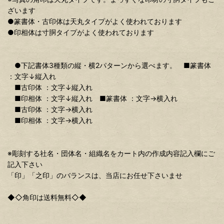
ざいます
●篆書体・古印体は天丸タイプがよく使われております
●印相体は寸胴タイプがよく使われております
●下記書体3種類の縦・横2パターンから選べます。 ■篆書体
：文字↓縦入れ
■古印体 ：文字↓縦入れ
■印相体 ：文字↓縦入れ ■篆書体 ：文字→横入れ
■古印体 ：文字→横入れ
■印相体 ：文字→横入れ
※彫刻する社名・団体名・組織名をカート内の作成内容記入欄にご
記入下さい
「印」「之印」のバランスは、当店にお任せ下さいませ
◆◇角印は送料無料◇◆