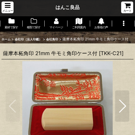
はんこ良品
メニュー
カート
素材で探す
種類で探す
マイページ
ご利用案内
お客様の声
>
>
>
薩摩本柘角印 21mm 牛モミ角印ケース付
ホーム
会社印（法人印鑑）
会社角印
薩摩本柘角印 21mm 牛モミ角印ケース付
[
TKK-C21
]