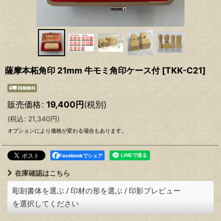
薩摩本柘角印 21mm 牛モミ角印ケース付
[
TKK-C21
]
販売価格
:
19,400
円
(税別)
(
税込
:
21,340
円
)
オプションにより価格が変わる場合もあります。
Facebookでシェア
在庫確認はこちら
彫刻書体を選ぶ
/
印材の形を選ぶ
/
印影プレビュー
を選択してください