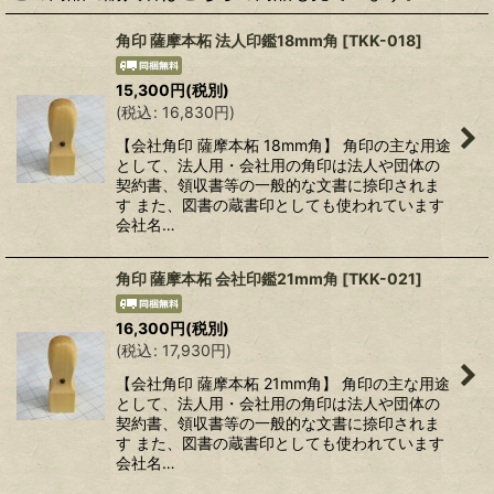
角印 薩摩本柘 法人印鑑18mm角
[
TKK-018
]
15,300
円
(税別)
(
税込
:
16,830
円
)
【会社角印 薩摩本柘 18mm角】 角印の主な用途
として、法人用・会社用の角印は法人や団体の
契約書、領収書等の一般的な文書に捺印されま
す また、図書の蔵書印としても使われています
会社名…
角印 薩摩本柘 会社印鑑21mm角
[
TKK-021
]
16,300
円
(税別)
(
税込
:
17,930
円
)
【会社角印 薩摩本柘 21mm角】 角印の主な用途
として、法人用・会社用の角印は法人や団体の
契約書、領収書等の一般的な文書に捺印されま
す また、図書の蔵書印としても使われています
会社名…