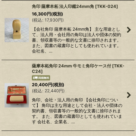
角印 薩摩本柘 法人印鑑24mm角
[
TKK-024
]
16,300
円
(税別)
(
税込
:
17,930
円
)
【会社角印 薩摩本柘 24mm角】 主な用途とし
て、法人用・会社用の角印は法人や団体の契約
書、領収書等の一般的な文書に捺印されます。
また、図書の蔵書印としても使われています。
会社名、…
薩摩本柘角印 24mm 牛モミ角印ケース付
[
TKK-
C24
]
20,400
円
(税別)
(
税込
:
22,440
円
)
角印、会社・法人用の角印 【会社角印につい
て】 角印は主な用途として会社・法人や団体の
契約書、領収書等の一般的な文書に捺印されま
す。 また、図書の蔵書印としても使われていま
す 会社名、企業名、…