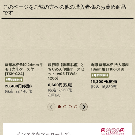
このページをご覧の方への他の購入者様のお薦め商品
です
薩摩本柘角印 24mm 牛
銀行印【薩摩本柘】と
角印 薩摩本柘 法人印鑑
モミ角印ケース付
ちりめん印鑑ケースセ
18mm角
[
TKK-018
]
[
TKK-C24
]
ット-w05
[
TWS-
1205
]
15,300
円
(税別)
6,600
円
(税別)
20,400
円
(税別)
(
税込
:
16,830
円
)
(
(
税込
:
7,260
円
)
(
税込
:
22,440
円
)
在庫あり