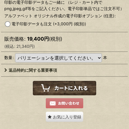
印影の電子印影データもご一緒に （レジ・カート内で
png,jpeg,gif等をご記入ください。電子印影単品ではご注文不可）
アルファベット オリジナル作成の電子印影オプション
(任意)
:
電子印影データも注文
(+3,000
円
(税別)
)
販売価格
:
19,400
円
(税別)
(
税込
:
21,340
円
)
数量
:
本
返品特約に関する重要事項
お気に入り登録