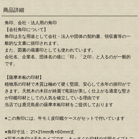
商品詳細
角印、会社・法人用の角印
【会社角印について】
角印は主な用途として会社・法人や団体の契約書、領収書等の一
般的な文書に捺印されます。
また、図書の蔵書印としても使われています。
会社名、企業名、団体名の後に「印」「之印」と入るのが一般的
です。
【薩摩本柘の印材】
植物系の印材で木質は極めて硬く堅固、安心して永年の捺印がで
きます。天然木の木目が綺麗で彫刻が美しく仕上がる適度な堅さ
が印鑑印材としての人気を確立している理由です
当店では鹿児島産の薩摩本柘印材をご提供しております
※この角印には、牛モミ皮印鑑ケースがセットで付いています
※角印寸法： 21×21mm角×60mm丈
※写真の角印は天丸タイプです。まっすぐな印材の寸胴タイプもご