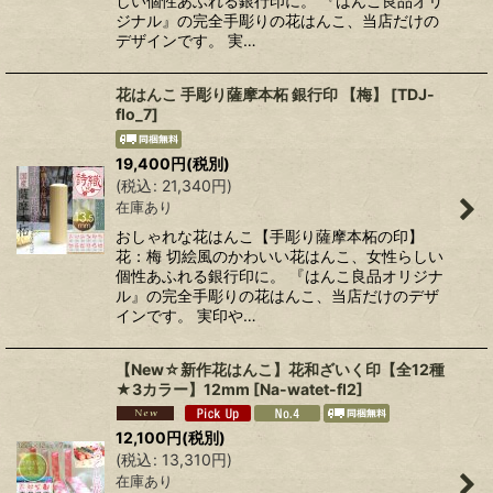
しい個性あふれる銀行印に。 『はんこ良品オリ
ジナル』の完全手彫りの花はんこ、当店だけの
デザインです。 実…
花はんこ 手彫り薩摩本柘 銀行印 【梅】
[
TDJ-
flo_7
]
19,400
円
(税別)
(
税込
:
21,340
円
)
在庫あり
おしゃれな花はんこ【手彫り薩摩本柘の印】
花：梅 切絵風のかわいい花はんこ、女性らしい
個性あふれる銀行印に。 『はんこ良品オリジナ
ル』の完全手彫りの花はんこ、当店だけのデザ
インです。 実印や…
【New☆新作花はんこ】花和ざいく印【全12種
★3カラー】12mm
[
Na-watet-fl2
]
12,100
円
(税別)
(
税込
:
13,310
円
)
在庫あり