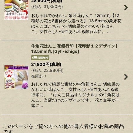
28,500
円
(税別)
(
税込
:
31,350
円
)
おしゃれでかわいい象牙花はんこ 12mm丸【12
種類の花と8書体から選べる】 13.5mmの象牙花
はんこはこちら >> 切絵風のかわいい花はん
こ、女性らしい個性あふれる銀行印に。 …
牛角花はんこ 花銀行印【花印影１２デザイン】
13.5mm丸
[
Gyfl-ichigo
]
21,800
円
(税別)
(
税込
:
23,980
円
)
在庫あり
おしゃれで綺麗な素材の牛角花はんこ 切絵風の
かわいい花はんこ、女性らしい個性あふれる銀
行印に。 『はんこ良品オリジナル』の牛角花は
んこ、当店だけのデザインです。 花と文字が一
緒に…
このページをご覧の方への他の購入者様のお薦め商品
です