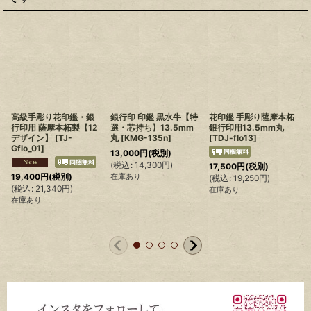
高級手彫り花印鑑・銀
銀行印 印鑑 黒水牛【特
花印鑑 手彫り薩摩本柘
行印用 薩摩本柘製【12
選・芯持ち】13.5mm
銀行印用13.5mm丸
デザイン】
[
TJ-
丸
[
KMG-135n
]
[
TDJ-flo13
]
Gflo_01
]
13,000
円
(税別)
(
税込
:
14,300
円
)
17,500
円
(税別)
19,400
円
(税別)
在庫あり
(
税込
:
19,250
円
)
(
(
税込
:
21,340
円
)
在庫あり
在庫あり