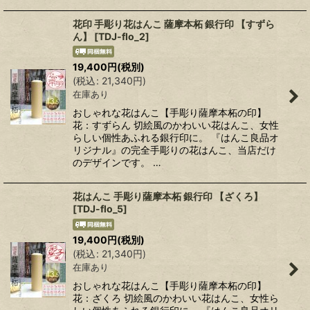
花印 手彫り花はんこ 薩摩本柘 銀行印 【すずら
ん】
[
TDJ-flo_2
]
19,400
円
(税別)
(
税込
:
21,340
円
)
在庫あり
おしゃれな花はんこ【手彫り薩摩本柘の印】
花：すずらん 切絵風のかわいい花はんこ、女性
らしい個性あふれる銀行印に。 『はんこ良品オ
リジナル』の完全手彫りの花はんこ、当店だけ
のデザインです。 …
花はんこ 手彫り薩摩本柘 銀行印 【ざくろ】
[
TDJ-flo_5
]
19,400
円
(税別)
(
税込
:
21,340
円
)
在庫あり
おしゃれな花はんこ【手彫り薩摩本柘の印】
花：ざくろ 切絵風のかわいい花はんこ、女性ら