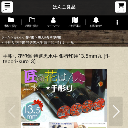
はんこ良品
メニュー
カート
素材で探す
種類で探す
マイページ
ご利用案内
お客様の声
>
>
ホーム
かわいい花印鑑
職人手彫り花印鑑
>
手彫り花印鑑 特選黒水牛 銀行印用13.5mm丸
手彫り花印鑑 特選黒水牛 銀行印用13.5mm丸
[
fl-
tebori-kuro13
]