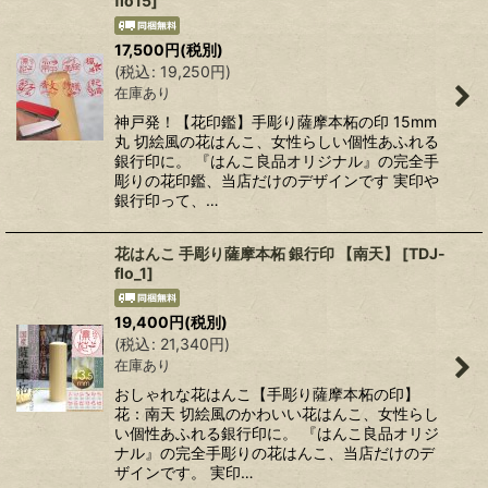
flo15
]
17,500
円
(税別)
(
税込
:
19,250
円
)
在庫あり
神戸発！【花印鑑】手彫り薩摩本柘の印 15mm
丸 切絵風の花はんこ、女性らしい個性あふれる
銀行印に。 『はんこ良品オリジナル』の完全手
彫りの花印鑑、当店だけのデザインです 実印や
銀行印って、…
花はんこ 手彫り薩摩本柘 銀行印 【南天】
[
TDJ-
flo_1
]
19,400
円
(税別)
(
税込
:
21,340
円
)
在庫あり
おしゃれな花はんこ【手彫り薩摩本柘の印】
花：南天 切絵風のかわいい花はんこ、女性らし
い個性あふれる銀行印に。 『はんこ良品オリジ
ナル』の完全手彫りの花はんこ、当店だけのデ
ザインです。 実印…