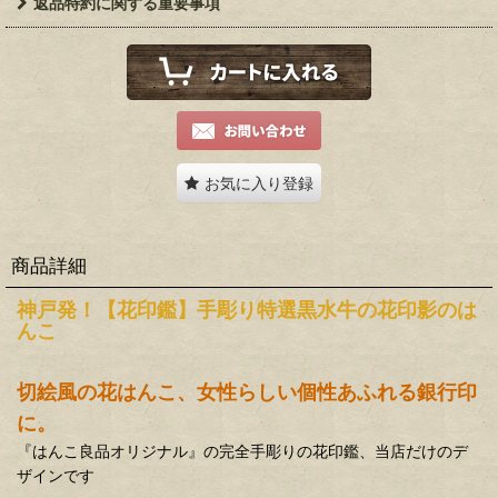
返品特約に関する重要事項
お気に入り登録
商品詳細
神戸発！【花印鑑】手彫り特選黒水牛の花印影のは
んこ
切絵風の
花
はんこ
、女性らしい個性あふれる
銀行印
に。
『はんこ良品オリジナル』の完全手彫りの花印鑑、当店だけのデ
ザインです