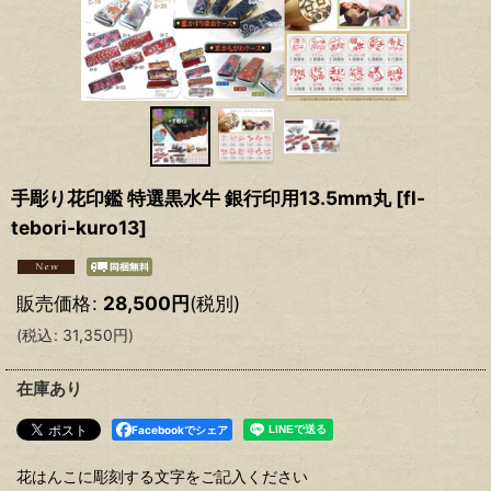
手彫り花印鑑 特選黒水牛 銀行印用13.5mm丸
[
fl-
tebori-kuro13
]
販売価格
:
28,500
円
(税別)
(
税込
:
31,350
円
)
在庫あり
Facebookでシェア
花はんこに彫刻する文字をご記入ください