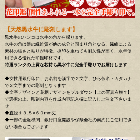
【天然
黒水牛
に彫刻します】
黒水牛のハンコは水牛の角から採ります。
水牛の角は髪の繊維質が他の成分と固まり角となる、繊維による
素材の強さと粘りが特徴。捺印を重ねても耐久性が高く、永年使
用できる優れた印鑑印材です。
特選ランクの上質な芯持ち黒水牛に完全手彫りでお届けします
◆女性用銀行印に、お名前を漢字で２文字、ひら仮名・カタカナ
で３文字までの彫刻となります
◆文字デザインと花柄デザインをプルダウン【上の写真右横↑】
で選択の上、彫刻内容を作成内容記入欄に記入しご注文下さいま
せ
◆直径１３.５×６０mm丈
◆一部の金融機関、銀行口座開設や保険会社の契約にご使用でき
ない場合もございます