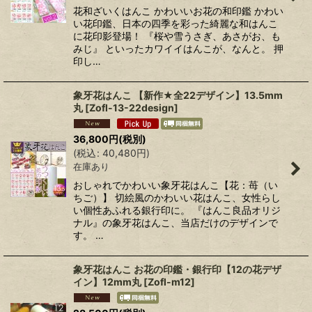
花和ざいくはんこ かわいいお花の和印鑑 かわい
い花印鑑、日本の四季を彩った綺麗な和はんこ
に花印影登場！ 『桜や雪うさぎ、あさがお、も
みじ』 といったカワイイはんこが、なんと。 押
印し…
象牙花はんこ 【新作★全22デザイン】13.5mm
丸
[
Zofl-13-22design
]
36,800
円
(税別)
(
税込
:
40,480
円
)
在庫あり
おしゃれでかわいい象牙花はんこ【花：苺（い
ちご）】 切絵風のかわいい花はんこ、女性らし
い個性あふれる銀行印に。 『はんこ良品オリジ
ナル』の象牙花はんこ、当店だけのデザインで
す。 …
象牙花はんこ お花の印鑑・銀行印【12の花デザ
イン】12mm丸
[
Zofl-m12
]