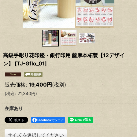
高級手彫り花印鑑・銀行印用 薩摩本柘製【12デザイ
ン】
[
TJ-Gflo_01
]
販売価格
:
19,400
円
(税別)
(
税込
:
21,340
円
)
在庫あり
Facebookでシェア
サイズ
を選択してください