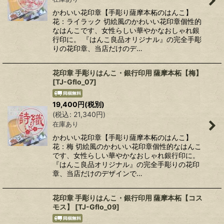
かわいい花印章【手彫り薩摩本柘のはんこ】
花：ライラック 切絵風のかわいい花印章個性的
なはんこです、女性らしい華やかなおしゃれ銀
行印に。 『はんこ良品オリジナル』の完全手彫
りの花印章、当店だけのデ…
花印章 手彫りはんこ・銀行印用 薩摩本柘【梅】
[
TJ-Gflo_07
]
19,400
円
(税別)
(
税込
:
21,340
円
)
在庫あり
かわいい花印章【手彫り薩摩本柘のはんこ】
花：梅 切絵風のかわいい花印章個性的なはんこ
です、女性らしい華やかなおしゃれ銀行印に。
『はんこ良品オリジナル』の完全手彫りの花印
章、当店だけのデザインで…
花印章 手彫りはんこ・銀行印用 薩摩本柘【コス
モス】
[
TJ-Gflo_09
]