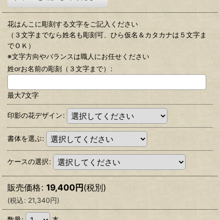
花はんこに彫刻する文字をご記入ください
（３文字までなら姓名も彫刻可、ひら仮名＆カタカナは５文字ま
でＯＫ）
※文字方向やバランスは職人にお任せください
姓orお名前の彫刻（３文字まで）
:
最大7文字
印影の花デザイン
:
書体を選ぶ
:
ケースの選択
:
販売価格
:
19,400
円
(税別)
(
税込
:
21,340
円
)
数量
:
本