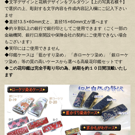
◆文字デザインと花柄デザインをプルダウン【上の写真右横↑】
で選択の上、彫刻する文字内容を作成内容記入欄にご記入下さい
ませ
◆直径13.5×60mm丈と、直径15×60mm丈が選べます
◆約９割以上の銀行で銀行印としてご使用できます（ごく一部の
金融機関、銀行口座開設や保険会社の契約にご使用できない場合
もございます）
◆実印にはご使用できません
◆印鑑ケースは「藍かすり染め」 「赤ローケツ染め」「銀ローケ
ツ染め」等の質の高いケースから選べる高級花印鑑セットです
◆
この花印鑑は完全手彫り印の為、納期を約１０日間頂戴いたし
ます