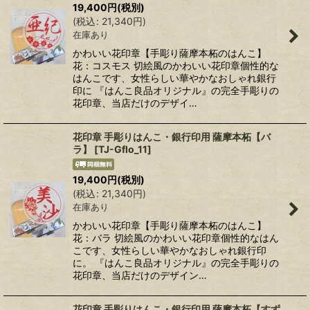
19,400
円
(税別)
(
税込
:
21,340
円
)
在庫あり
かわいい花印章【手彫り薩摩本柘のはんこ】
花：コスモス 切絵風のかわいい花印章個性的な
はんこです、女性らしい華やかなおしゃれ銀行
印に 『はんこ良品オリジナル』の完全手彫りの
花印章、当店だけのデザイ…
花印章 手彫りはんこ・銀行印用 薩摩本柘【バ
ラ】
[
TJ-Gflo_11
]
19,400
円
(税別)
(
税込
:
21,340
円
)
在庫あり
かわいい花印章【手彫り薩摩本柘のはんこ】
花：バラ 切絵風のかわいい花印章個性的なはん
こです、女性らしい華やかなおしゃれ銀行印
に。 『はんこ良品オリジナル』の完全手彫りの
花印章、当店だけのデザイン…
花印章 手彫りはんこ・銀行印用 薩摩本柘【すず