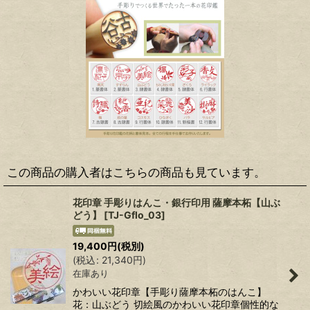
この商品の購入者はこちらの商品も見ています。
花印章 手彫りはんこ・銀行印用 薩摩本柘【山ぶ
どう】
[
TJ-Gflo_03
]
19,400
円
(税別)
(
税込
:
21,340
円
)
在庫あり
かわいい花印章【手彫り薩摩本柘のはんこ】
花：山ぶどう 切絵風のかわいい花印章個性的な