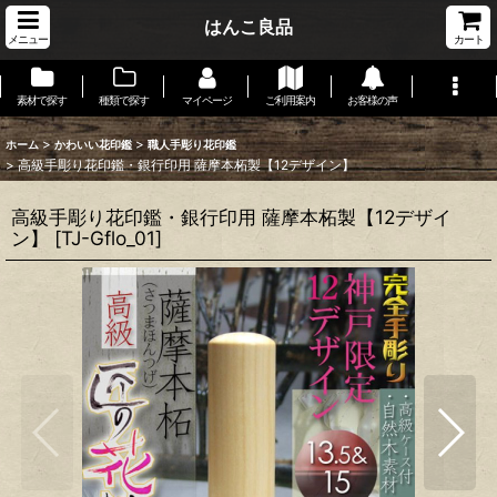
はんこ良品
メニュー
カート
素材で探す
種類で探す
マイページ
ご利用案内
お客様の声
>
>
ホーム
かわいい花印鑑
職人手彫り花印鑑
>
高級手彫り花印鑑・銀行印用 薩摩本柘製【12デザイン】
高級手彫り花印鑑・銀行印用 薩摩本柘製【12デザイ
ン】
[
TJ-Gflo_01
]