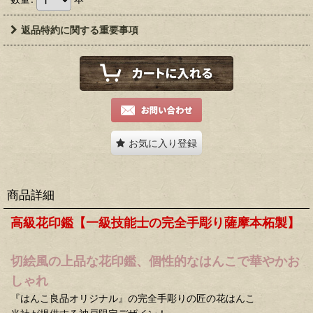
返品特約に関する重要事項
お気に入り登録
商品詳細
高級花印鑑【一級技能士の完全手彫り薩摩本柘製】
切絵風の上品な
花印鑑
、個性的な
はんこ
で華やかお
しゃれ
『はんこ良品オリジナル』の完全手彫りの匠の花はんこ