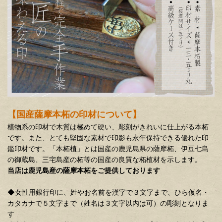
【国産
薩摩本柘
の印材について】
植物系の印材で木質は極めて硬い、彫刻がきれいに仕上がる本柘
です。また、とても堅固な素材で印影も永年保持できる優れた印
鑑印材です。「本柘植」とは国産の鹿児島県の薩摩柘、伊豆七島
の御蔵島、三宅島産の柘等の国産の良質な柘植材を示します。
当店は鹿児島産の薩摩本柘をご提供しております
◆女性用銀行印に、姓やお名前を漢字で３文字まで、ひら仮名・
カタカナで５文字まで（姓名は３文字以内は可）の彫刻となりま
す