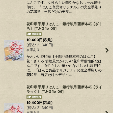
はんこです、女性らしい華やかなおしゃれ銀行
印に。 『はんこ良品オリジナル』の完全手彫り
の花印章、当店だけのデザ…
花印章 手彫りはんこ・銀行印用 薩摩本柘【ざく
ろ】
[
TJ-Gflo_05
]
19,400
円
(税別)
(
税込
:
21,340
円
)
在庫あり
かわいい花印章【手彫り薩摩本柘のはんこ】
花：ざくろ 切絵風のかわいい花印章個性的なは
んこです、女性らしい華やかなおしゃれ銀行印
に。 『はんこ良品オリジナル』の完全手彫りの
花印章、当店だけのデザイ…
花印章 手彫りはんこ・銀行印用 薩摩本柘【ライ
ラック】
[
TJ-Gflo_06
]
19,400
円
(税別)
(
税込
:
21,340
円
)
在庫あり