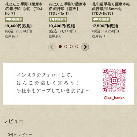
花はんこ 手彫り薩摩本
花はんこ 手彫り薩摩本
花印鑑 手彫り薩摩本柘
柘 銀行印 【梅】
[
TDJ-
柘 銀行印 【南天】
銀行印用15mm丸
flo_7
]
[
TDJ-flo_1
]
[
TDJ-flo15
]
19,400
円
(税別)
19,400
円
(税別)
17,500
円
(税別)
(
税込
:
21,340
円
)
(
税込
:
21,340
円
)
(
税込
:
19,250
円
)
(
在庫あり
在庫あり
在庫あり
レビュー
0
件のレビュー