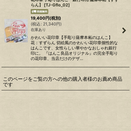
らん】
[
TJ-Gflo_02
]
19,400
円
(税別)
(
税込
:
21,340
円
)
在庫あり
かわいい花印章【手彫り薩摩本柘のはんこ】
花：すずらん 切絵風のかわいい花印章個性的な
はんこです、女性らしい華やかなおしゃれ銀行
印に。 『はんこ良品オリジナル』の完全手彫り
の花印章、当店だけのデザ…
このページをご覧の方への他の購入者様のお薦め商品
です