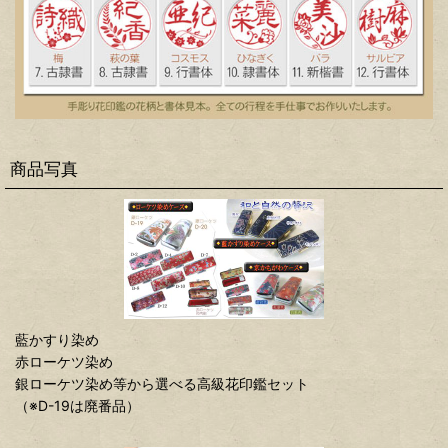
商品写真
藍かすり染め
赤ローケツ染め
銀ローケツ染め等から選べる高級花印鑑セット
（※D-19は廃番品）