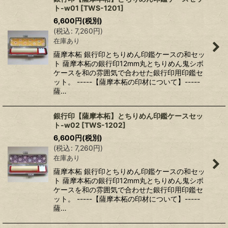
ト-w01
[
TWS-1201
]
6,600
円
(税別)
(
税込
:
7,260
円
)
在庫あり
薩摩本柘 銀行印とちりめん印鑑ケースの和セッ
ト 薩摩本柘の銀行印12mm丸とちりめん鬼シボ
ケースを和の雰囲気で合わせた銀行印用印鑑セ
ット。 -----【薩摩本柘の印材について】-----
薩…
銀行印【薩摩本柘】とちりめん印鑑ケースセッ
ト-w02
[
TWS-1202
]
6,600
円
(税別)
(
税込
:
7,260
円
)
在庫あり
薩摩本柘 銀行印とちりめん印鑑ケースの和セッ
ト 薩摩本柘の銀行印12mm丸とちりめん鬼シボ
ケースを和の雰囲気で合わせた銀行印用印鑑セ
ット。 -----【薩摩本柘の印材について】-----
薩…