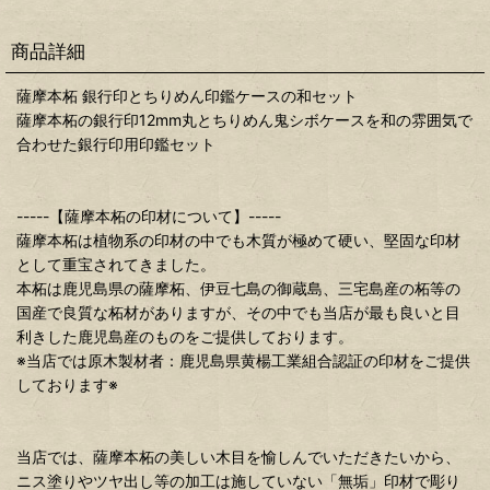
商品詳細
薩摩本柘 銀行印とちりめん印鑑ケースの和セット
薩摩本柘の銀行印12mm丸とちりめん鬼シボケースを和の雰囲気で
合わせた銀行印用印鑑セット
-----【薩摩本柘の印材について】-----
薩摩本柘は植物系の印材の中でも木質が極めて硬い、堅固な印材
として重宝されてきました。
本柘は鹿児島県の薩摩柘、伊豆七島の御蔵島、三宅島産の柘等の
国産で良質な柘材がありますが、その中でも当店が最も良いと目
利きした鹿児島産のものをご提供しております。
※当店では原木製材者：鹿児島県黄楊工業組合認証の印材をご提供
しております※
当店では、薩摩本柘の美しい木目を愉しんでいただきたいから、
ニス塗りやツヤ出し等の加工は施していない「無垢」印材で彫り