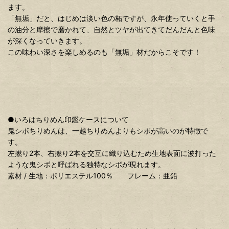
ます。
「無垢」だと、はじめは淡い色の柘ですが、永年使っていくと手
の油分と摩擦で磨かれて、自然とツヤが出てきてだんだんと色味
が深くなっていきます。
この味わい深さを楽しめるのも「無垢」材だからこそです！
●いろはちりめん印鑑ケースについて
鬼シボちりめんは、一越ちりめんよりもシボが高いのが特徴で
す。
左撚り2本、右撚り2本を交互に織り込むため生地表面に波打った
ような鬼シボと呼ばれる独特なシボが現れます。
素材 / 生地：ポリエステル100％ フレーム：亜鉛