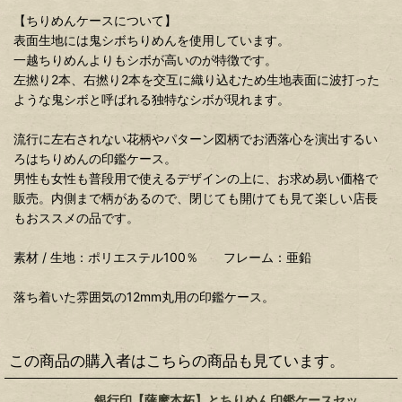
【ちりめんケースについて】
表面生地には鬼シボちりめんを使用しています。
一越ちりめんよりもシボが高いのが特徴です。
左撚り2本、右撚り2本を交互に織り込むため生地表面に波打った
ような鬼シボと呼ばれる独特なシボが現れます。
流行に左右されない花柄やパターン図柄でお洒落心を演出するい
ろはちりめんの印鑑ケース。
男性も女性も普段用で使えるデザインの上に、お求め易い価格で
販売。内側まで柄があるので、閉じても開けても見て楽しい店長
もおススメの品です。
素材 / 生地：ポリエステル100％ フレーム：亜鉛
落ち着いた雰囲気の12mm丸用の印鑑ケース。
この商品の購入者はこちらの商品も見ています。
銀行印【薩摩本柘】とちりめん印鑑ケースセッ