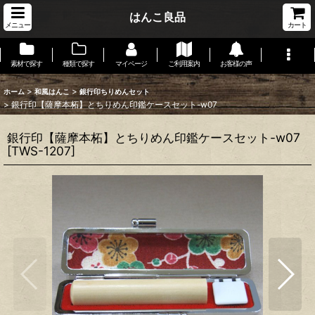
はんこ良品
メニュー
カート
素材で探す
種類で探す
マイページ
ご利用案内
お客様の声
>
>
ホーム
和風はんこ
銀行印ちりめんセット
>
銀行印【薩摩本柘】とちりめん印鑑ケースセット-w07
銀行印【薩摩本柘】とちりめん印鑑ケースセット-w07
[
TWS-1207
]