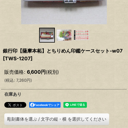
銀行印【薩摩本柘】とちりめん印鑑ケースセット-w07
[
TWS-1207
]
販売価格
:
6,600
円
(税別)
(
税込
:
7,260
円
)
在庫あり
Facebookでシェア
彫刻書体を選ぶ
/
文字の縦・横
を選択してください