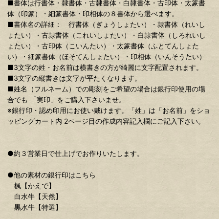
■書体は行書体・隷書体・古隷書体・白隷書体・古印体・太篆書
体（印篆）・細篆書体・印相体の８書体から選べます。
■書体名の詳細： 行書体（ぎょうしょたい）・隷書体（れいし
ょたい）・古隷書体（これいしょたい）・白隷書体（しろれいし
ょたい）・古印体（こいんたい）・太篆書体（ふとてんしょた
い）・細篆書体（ほそてんしょたい）・印相体（いんそうたい）
■3文字の姓・お名前は横書きの方が綺麗に文字配置されます。
■3文字の縦書きは文字が平たくなります。
■姓名（フルネーム）での彫刻をご希望の場合は銀行印使用の場
合でも 「実印」をご購入下さいませ。
※銀行印・認め印用にお使い戴けます。「姓」は「お名前」をショ
ッピングカート内 2ページ目の作成内容記入欄にご記入下さい。
●約３営業日で仕上げでお作りいたします。
●他の素材の銀行印はこちら
楓【かえで】
白水牛【天然】
黒水牛【特選】