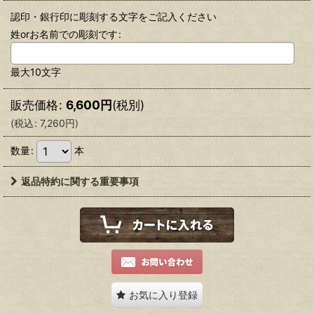
認印・銀行印に彫刻する文字をご記入ください
姓orお名前での彫刻です
:
最大10文字
販売価格
:
6,600
円
(税別)
(
税込
:
7,260
円
)
数量
:
本
返品特約に関する重要事項
お気に入り登録