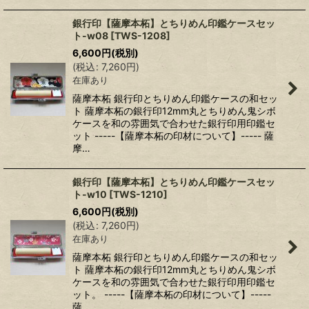
銀行印【薩摩本柘】とちりめん印鑑ケースセッ
ト-w08
[
TWS-1208
]
6,600
円
(税別)
(
税込
:
7,260
円
)
在庫あり
薩摩本柘 銀行印とちりめん印鑑ケースの和セッ
ト 薩摩本柘の銀行印12mm丸とちりめん鬼シボ
ケースを和の雰囲気で合わせた銀行印用印鑑セ
ット -----【薩摩本柘の印材について】----- 薩
摩…
銀行印【薩摩本柘】とちりめん印鑑ケースセッ
ト-w10
[
TWS-1210
]
6,600
円
(税別)
(
税込
:
7,260
円
)
在庫あり
薩摩本柘 銀行印とちりめん印鑑ケースの和セッ
ト 薩摩本柘の銀行印12mm丸とちりめん鬼シボ
ケースを和の雰囲気で合わせた銀行印用印鑑セ
ット。 -----【薩摩本柘の印材について】-----
薩…