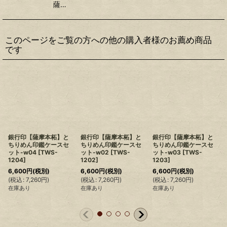
薩…
このページをご覧の方への他の購入者様のお薦め商品
です
銀行印【薩摩本柘】と
銀行印【薩摩本柘】と
銀行印【薩摩本柘】と
ちりめん印鑑ケースセ
ちりめん印鑑ケースセ
ちりめん印鑑ケースセ
ット-w04
[
TWS-
ット-w02
[
TWS-
ット-w03
[
TWS-
1204
]
1202
]
1203
]
6,600
円
(税別)
6,600
円
(税別)
6,600
円
(税別)
(
税込
:
7,260
円
)
(
税込
:
7,260
円
)
(
税込
:
7,260
円
)
(
在庫あり
在庫あり
在庫あり