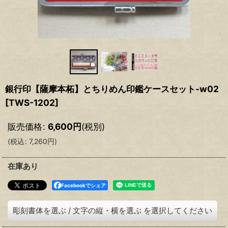
銀行印【薩摩本柘】とちりめん印鑑ケースセット-w02
[
TWS-1202
]
販売価格
:
6,600
円
(税別)
(
税込
:
7,260
円
)
在庫あり
Facebookでシェア
彫刻書体を選ぶ
/
文字の縦・横を選ぶ
を選択してください