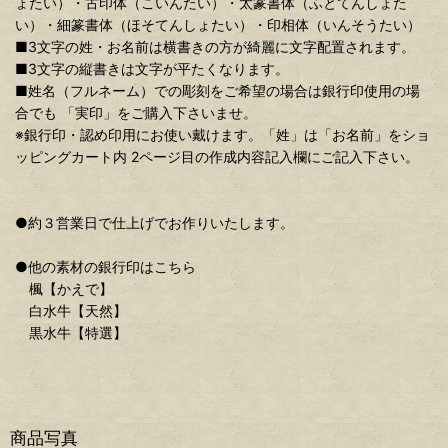
ょたい）・古印体（こいんたい）・太篆書体（ふとてんしょた
い）・細篆書体（ほそてんしょたい）・印相体（いんそうたい）
■3文字の姓・お名前は横書きの方が綺麗に文字配置されます。
■3文字の縦書きは文字が平たくなります。
■姓名（フルネーム）での彫刻をご希望の場合は銀行印使用の場
合でも 「実印」をご購入下さいませ。
※銀行印・認め印用にお使い戴けます。「姓」は「お名前」をショ
ッピングカート内 2ページ目の作成内容記入欄にご記入下さい。
●約３営業日で仕上げでお作りいたします。
●他の素材の銀行印はこちら
楓【かえで】
白水牛【天然】
黒水牛【特選】
商品写真