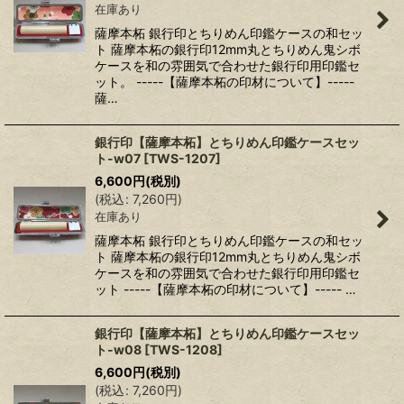
在庫あり
薩摩本柘 銀行印とちりめん印鑑ケースの和セッ
ト 薩摩本柘の銀行印12mm丸とちりめん鬼シボ
ケースを和の雰囲気で合わせた銀行印用印鑑セ
ット。 -----【薩摩本柘の印材について】-----
薩…
銀行印【薩摩本柘】とちりめん印鑑ケースセッ
ト-w07
[
TWS-1207
]
6,600
円
(税別)
(
税込
:
7,260
円
)
在庫あり
薩摩本柘 銀行印とちりめん印鑑ケースの和セッ
ト 薩摩本柘の銀行印12mm丸とちりめん鬼シボ
ケースを和の雰囲気で合わせた銀行印用印鑑セ
ット -----【薩摩本柘の印材について】----- …
銀行印【薩摩本柘】とちりめん印鑑ケースセッ
ト-w08
[
TWS-1208
]
6,600
円
(税別)
(
税込
:
7,260
円
)