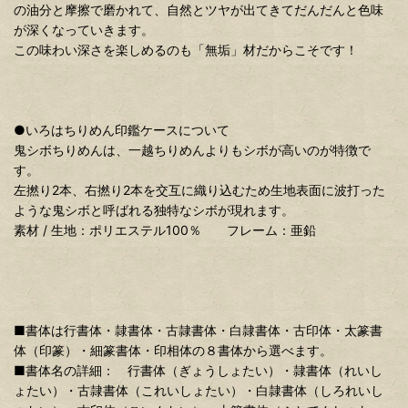
の油分と摩擦で磨かれて、自然とツヤが出てきてだんだんと色味
が深くなっていきます。
この味わい深さを楽しめるのも「無垢」材だからこそです！
●いろはちりめん印鑑ケースについて
鬼シボちりめんは、一越ちりめんよりもシボが高いのが特徴で
す。
左撚り2本、右撚り2本を交互に織り込むため生地表面に波打った
ような鬼シボと呼ばれる独特なシボが現れます。
素材 / 生地：ポリエステル100％ フレーム：亜鉛
■書体は行書体・隷書体・古隷書体・白隷書体・古印体・太篆書
体（印篆）・細篆書体・印相体の８書体から選べます。
■書体名の詳細： 行書体（ぎょうしょたい）・隷書体（れいし
ょたい）・古隷書体（これいしょたい）・白隷書体（しろれいし