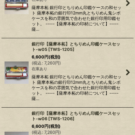
薩摩本柘 銀行印とちりめん印鑑ケースの和セッ
ト 薩摩本柘の銀行印12mm丸とちりめん鬼シボ
ケースを和の雰囲気で合わせた銀行印用印鑑セ
ット。 -----【薩摩本柘の印材について】-----
薩…
銀行印【薩摩本柘】とちりめん印鑑ケースセッ
ト-w05
[
TWS-1205
]
6,600
円
(税別)
(
税込
:
7,260
円
)
在庫あり
薩摩本柘 銀行印とちりめん印鑑ケースの和セッ
ト 薩摩本柘の銀行印12mm丸とちりめん鬼シボ
ケースを和の雰囲気で合わせた銀行印用印鑑セ
ット。 -----【薩摩本柘の印材について】-----
薩…
銀行印【薩摩本柘】とちりめん印鑑ケースセッ
ト-w06
[
TWS-1206
]
6,600
円
(税別)
(
税込
:
7,260
円
)