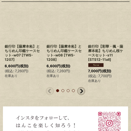
銀行印【薩摩本柘】と
銀行印【薩摩本柘】と
銀行印【彩華・楓・薩
ちりめん印鑑ケースセ
ちりめん印鑑ケースセ
摩本柘】ちりめん桜ケ
ット-w07
[
TWS-
ット-w08
[
TWS-
ースセット-s11
1207
]
1208
]
[
STS12-11all
]
6,600
円
(税別)
6,600
円
(税別)
(
税込
:
7,260
円
)
(
税込
:
7,260
円
)
(
7,000
円
(税別)
在庫あり
在庫あり
(
税込
:
7,700
円
)
在庫あり