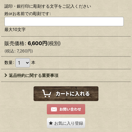
認印・銀行印に彫刻する文字をご記入ください
姓orお名前での彫刻です
:
最大10文字
販売価格
:
6,600
円
(税別)
(
税込
:
7,260
円
)
数量
:
本
返品特約に関する重要事項
お気に入り登録