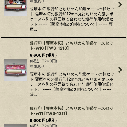
在庫あり
薩摩本柘 銀行印とちりめん印鑑ケースの和セッ
ト 薩摩本柘の銀行印12mm丸とちりめん鬼シボ
ケースを和の雰囲気で合わせた銀行印用印鑑セ
ット -----【薩摩本柘の印材について】----- 薩
摩…
銀行印【薩摩本柘】とちりめん印鑑ケースセッ
ト-w10
[
TWS-1210
]
6,600
円
(税別)
(
税込
:
7,260
円
)
在庫あり
薩摩本柘 銀行印とちりめん印鑑ケースの和セッ
ト 薩摩本柘の銀行印12mm丸とちりめん鬼シボ
ケースを和の雰囲気で合わせた銀行印用印鑑セ
ット。 -----【薩摩本柘の印材について】-----
薩…
銀行印【薩摩本柘】とちりめん印鑑ケースセッ
ト-w11
[
TWS-1211
]
6,600
円
(税別)
(
税込
:
7,260
円
)