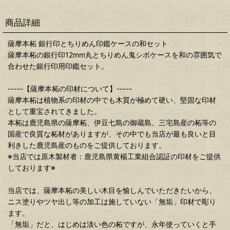
商品詳細
薩摩本柘 銀行印とちりめん印鑑ケースの和セット
薩摩本柘の銀行印12mm丸とちりめん鬼シボケースを和の雰囲気で
合わせた銀行印用印鑑セット。
-----【薩摩本柘の印材について】-----
薩摩本柘は植物系の印材の中でも木質が極めて硬い、堅固な印材
として重宝されてきました。
本柘は鹿児島県の薩摩柘、伊豆七島の御蔵島、三宅島産の柘等の
国産で良質な柘材がありますが、その中でも当店が最も良いと目
利きした鹿児島産のものをご提供しております。
※当店では原木製材者：鹿児島県黄楊工業組合認証の印材をご提供
しております※
当店では、薩摩本柘の美しい木目を愉しんでいただきたいから、
ニス塗りやツヤ出し等の加工は施していない「無垢」印材で彫り
ます。
「無垢」だと、はじめは淡い色の柘ですが、永年使っていくと手