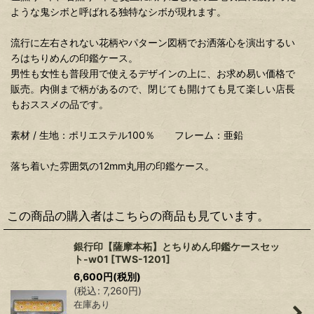
ような鬼シボと呼ばれる独特なシボが現れます。
流行に左右されない花柄やパターン図柄でお洒落心を演出するい
ろはちりめんの印鑑ケース。
男性も女性も普段用で使えるデザインの上に、お求め易い価格で
販売。内側まで柄があるので、閉じても開けても見て楽しい店長
もおススメの品です。
素材 / 生地：ポリエステル100％ フレーム：亜鉛
落ち着いた雰囲気の12mm丸用の印鑑ケース。
この商品の購入者はこちらの商品も見ています。
銀行印【薩摩本柘】とちりめん印鑑ケースセッ
ト-w01
[
TWS-1201
]
6,600
円
(税別)
(
税込
:
7,260
円
)
在庫あり