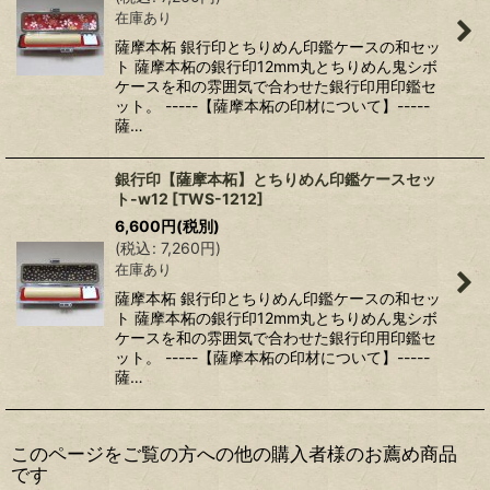
在庫あり
薩摩本柘 銀行印とちりめん印鑑ケースの和セッ
ト 薩摩本柘の銀行印12mm丸とちりめん鬼シボ
ケースを和の雰囲気で合わせた銀行印用印鑑セ
ット。 -----【薩摩本柘の印材について】-----
薩…
銀行印【薩摩本柘】とちりめん印鑑ケースセッ
ト-w12
[
TWS-1212
]
6,600
円
(税別)
(
税込
:
7,260
円
)
在庫あり
薩摩本柘 銀行印とちりめん印鑑ケースの和セッ
ト 薩摩本柘の銀行印12mm丸とちりめん鬼シボ
ケースを和の雰囲気で合わせた銀行印用印鑑セ
ット。 -----【薩摩本柘の印材について】-----
薩…
このページをご覧の方への他の購入者様のお薦め商品
です