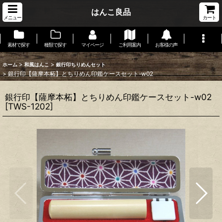
はんこ良品
メニュー
カート
素材で探す
種類で探す
マイページ
ご利用案内
お客様の声
>
>
ホーム
和風はんこ
銀行印ちりめんセット
>
銀行印【薩摩本柘】とちりめん印鑑ケースセット-w02
銀行印【薩摩本柘】とちりめん印鑑ケースセット-w02
[
TWS-1202
]