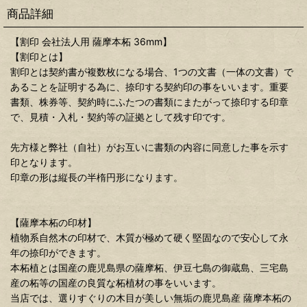
商品詳細
【割印 会社法人用 薩摩本柘 36mm】
【割印とは】
割印とは契約書が複数枚になる場合、1つの文書（一体の文書）で
あることを証明する為に、捺印する契約印の事をいいます。重要
書類、株券等、契約時にふたつの書類にまたがって捺印する印章
で、見積・入札・契約等の証拠として残す印です。
先方様と弊社（自社）がお互いに書類の内容に同意した事を示す
印となります。
印章の形は縦長の半楕円形になります。
【薩摩本柘の印材】
植物系自然木の印材で、木質が極めて硬く堅固なので安心して永
年の捺印ができます。
本柘植とは国産の鹿児島県の薩摩柘、伊豆七島の御蔵島、三宅島
産の柘等の国産の良質な柘植材の事をいいます。
当店では、選りすぐりの木目が美しい無垢の鹿児島産 薩摩本柘の