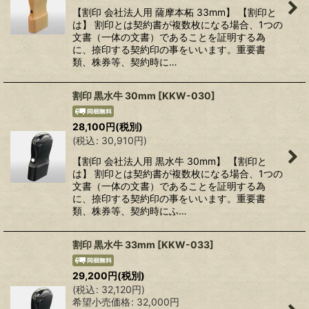
【割印 会社法人用 薩摩本柘 33mm】 【割印と
は】 割印とは契約書が複数枚になる場合、1つの
文書（一体の文書）であることを証明する為
に、捺印する契約印の事をいいます。重要書
類、株券等、契約時に…
割印 黒水牛 30mm
[
KKW-030
]
28,100
円
(税別)
(
税込
:
30,910
円
)
【割印 会社法人用 黒水牛 30mm】 【割印と
は】 割印とは契約書が複数枚になる場合、1つの
文書（一体の文書）であることを証明する為
に、捺印する契約印の事をいいます。重要書
類、株券等、契約時にふ…
割印 黒水牛 33mm
[
KKW-033
]
29,200
円
(税別)
(
税込
:
32,120
円
)
希望小売価格
:
32,000
円