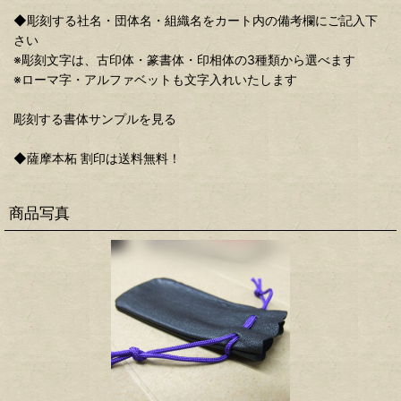
◆彫刻する社名・団体名・組織名をカート内の備考欄にご記入下
さい
※彫刻文字は、古印体・篆書体・印相体の3種類から選べます
※ローマ字・アルファベットも文字入れいたします
彫刻する書体サンプルを見る
◆薩摩本柘 割印は送料無料！
商品写真