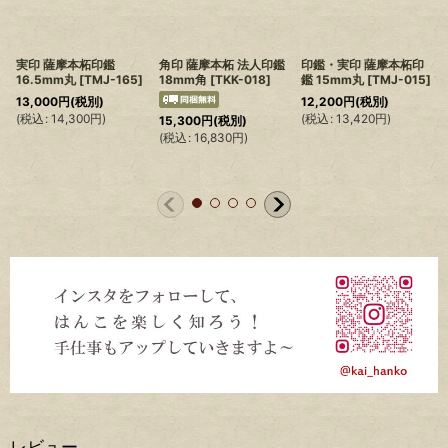
実印 薩摩本柘印鑑
角印 薩摩本柘 法人印鑑
印鑑・実印 薩摩本柘印
16.5mm丸
[
TMJ-165
]
18mm角
[
TKK-018
]
鑑 15mm丸
[
TMJ-015
]
13,000
円
(税別)
12,200
円
(税別)
(
税込
:
14,300
円
)
(
税込
:
13,420
円
)
(
15,300
円
(税別)
(
税込
:
16,830
円
)
レビュー