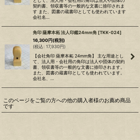
として、法人用・会社用の角印は法人や団体の
契約書、領収書等の一般的な文書に捺印されま
す また、図書の蔵書印としても使われています
会社名…
角印 薩摩本柘 法人印鑑24mm角
[
TKK-024
]
16,300
円
(税別)
(
税込
:
17,930
円
)
【会社角印 薩摩本柘 24mm角】 主な用途とし
て、法人用・会社用の角印は法人や団体の契約
書、領収書等の一般的な文書に捺印されます。
また、図書の蔵書印としても使われています。
会社名、…
このページをご覧の方への他の購入者様のお薦め商品
です