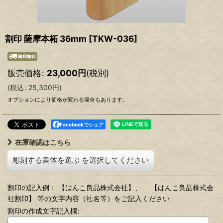
割印 薩摩本柘 36mm
[
TKW-036
]
販売価格
:
23,000
円
(税別)
(
税込
:
25,300
円
)
オプションにより価格が変わる場合もあります。
Facebookでシェア
在庫確認はこちら
彫刻する書体を選ぶ
を選択してください
割印の記入例： 【はんこ良品株式会社】、 【はんこ良品株式会
社割印】 等の文字内容（社名等）をご記入ください
割印の作成文字記入欄
: