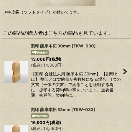
※牛皮袋（ソフトタイプ）が付いてます。
この商品の購入者はこちらの商品も見ています。
割印 薩摩本柘 30mm
[
TKW-030
]
13,000
円
(税別)
(
税込
:
14,300
円
)
【割印 会社法人用 薩摩本柘 30mm】 【割印と
は】 割印とは契約書が複数枚になる場合、1つの
文書（一体の文書）であることを証明する為
に、捺印する契約印の事をいいます。重要書
類、株券等、契約時に…
割印 薩摩本柘 33mm
[
TKW-033
]
16,900
円
(税別)
(
税込
:
18,590
円
)