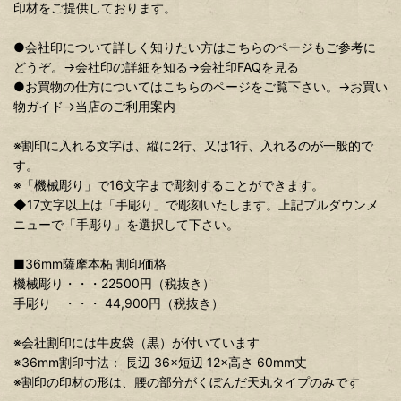
印材をご提供しております。
●会社印について詳しく知りたい方はこちらのページもご参考に
どうぞ。→会社印の詳細を知る→会社印FAQを見る
●お買物の仕方についてはこちらのページをご覧下さい。→お買い
物ガイド→当店のご利用案内
※割印に入れる文字は、縦に2行、又は1行、入れるのが一般的で
す。
※「機械彫り」で16文字まで彫刻することができます。
◆17文字以上は「手彫り」で彫刻いたします。上記プルダウンメ
ニューで「手彫り」を選択して下さい。
■36mm薩摩本柘 割印価格
機械彫り・・・22500円（税抜き）
手彫り ・・・ 44,900円（税抜き）
※会社割印には牛皮袋（黒）が付いています
※36mm割印寸法： 長辺 36×短辺 12×高さ 60mm丈
※割印の印材の形は、腰の部分がくぼんだ天丸タイプのみです