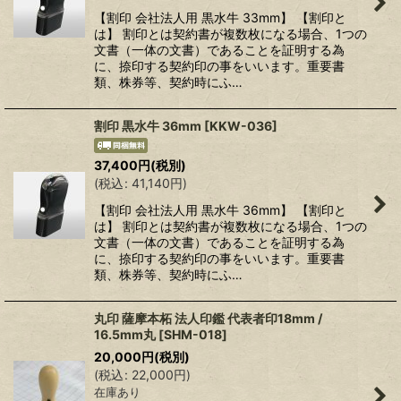
【割印 会社法人用 黒水牛 33mm】 【割印と
は】 割印とは契約書が複数枚になる場合、1つの
文書（一体の文書）であることを証明する為
に、捺印する契約印の事をいいます。重要書
類、株券等、契約時にふ…
割印 黒水牛 36mm
[
KKW-036
]
37,400
円
(税別)
(
税込
:
41,140
円
)
【割印 会社法人用 黒水牛 36mm】 【割印と
は】 割印とは契約書が複数枚になる場合、1つの
文書（一体の文書）であることを証明する為
に、捺印する契約印の事をいいます。重要書
類、株券等、契約時にふ…
丸印 薩摩本柘 法人印鑑 代表者印18mm /
16.5mm丸
[
SHM-018
]
20,000
円
(税別)
(
税込
:
22,000
円
)
在庫あり