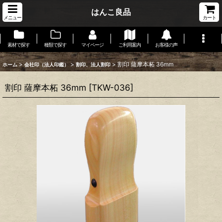
はんこ良品
メニュー
カート
素材で探す
種類で探す
マイページ
ご利用案内
お客様の声
>
>
>
割印 薩摩本柘 36mm
ホーム
会社印（法人印鑑）
割印、法人割印
割印 薩摩本柘 36mm
[
TKW-036
]