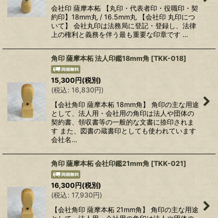
会社印 薩摩本柘 【丸印・代表者印・役職印・契
約印】18mm丸 / 16.5mm丸 【会社印 丸印につ
いて】 会社丸印は法務局に登記・登録し、法律
上の権利と義務を伴う最も重要な印章です …
角印 薩摩本柘 法人印鑑18mm角
[
TKK-018
]
15,300
円
(税別)
(
税込
:
16,830
円
)
【会社角印 薩摩本柘 18mm角】 角印の主な用途
として、法人用・会社用の角印は法人や団体の
契約書、領収書等の一般的な文書に捺印されま
す また、図書の蔵書印としても使われています
会社名…
角印 薩摩本柘 会社印鑑21mm角
[
TKK-021
]
16,300
円
(税別)
(
税込
:
17,930
円
)
【会社角印 薩摩本柘 21mm角】 角印の主な用途