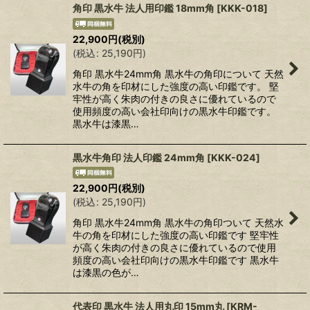
角印 黒水牛 法人用印鑑 18mm角
[
KKK-018
]
22,900
円
(税別)
(
税込
:
25,190
円
)
角印 黒水牛24mm角 黒水牛の角印について 天然
水牛の角を印材にした強度の高い印鑑です。 堅
牢性が高く朱肉の付きの良さに優れているので
使用頻度の高い会社印向けの黒水牛印鑑です。
黒水牛は漆黒…
黒水牛角印 法人印鑑 24mm角
[
KKK-024
]
22,900
円
(税別)
(
税込
:
25,190
円
)
角印 黒水牛24mm角 黒水牛の角印ついて 天然水
牛の角を印材にした強度の高い印鑑です 堅牢性
が高く朱肉の付きの良さに優れているので使用
頻度の高い会社印向けの黒水牛印鑑です 黒水牛
は漆黒の色が…
代表印 黒水牛 法人用丸印 15mm丸
[
KRM-