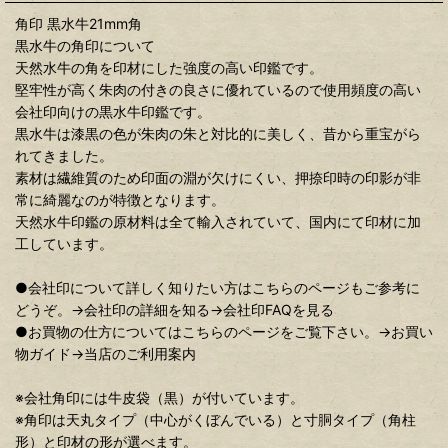
角印 黒水牛21mm角
黒水牛の角印について
天然水牛の角を印材にした強度の高い印鑑です。
堅牢性が高く朱肉の付きの良さに優れているので使用頻度の高い
会社印向けの黒水牛印鑑です。
黒水牛は漆黒の色が朱肉の朱と対比的に美しく、昔から重宝がら
れてきました。
素材は繊維質のため印面の淵が欠けにくい、押捺印時の印影が非
常に綺麗なのが特徴となります。
天然水牛印鑑の原材料は全て輸入されていて、国内にて印材に加
工しています。
●会社印について詳しく知りたい方はこちらのページもご参考に
どうぞ。→会社印の詳細を知る→会社印FAQを見る
●お買物の仕方についてはこちらのページをご覧下さい。→お買い
物ガイド→当店のご利用案内
※会社角印には牛皮袋（黒）が付いています。
※角印は天丸タイプ（中心がくぼんでいる）と寸胴タイプ（角柱
形）と印材の形が選べます。