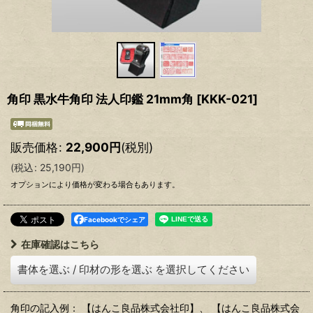
角印 黒水牛角印 法人印鑑 21mm角
[
KKK-021
]
販売価格
:
22,900
円
(税別)
(
税込
:
25,190
円
)
オプションにより価格が変わる場合もあります。
Facebookでシェア
在庫確認はこちら
書体を選ぶ
/
印材の形を選ぶ
を選択してください
角印の記入例： 【はんこ良品株式会社印】、 【はんこ良品株式会