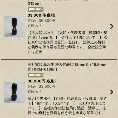
015tm
]
33,000
円
(税別)
(
税込
:
36,300
円
)
在庫あり
【法人印 黒水牛 【丸印・代表者印・役職印・契
約印】15mm丸 【 会社印 丸印について 】 会
社丸印は法務局に登記・登録し、法律上の権利
と義務を伴う最も重要な印章です。 会社設立時
には必要…
会社実印 黒水牛 法人代表印 18mm丸 / 16.5mm
丸
[
KRM-018tm
]
30,000
円
(税別)
(
税込
:
33,000
円
)
在庫あり
法人印 黒水牛 【丸印・代表者印・役職印・契約
印】18mm丸 / 16.5mm丸 【 会社印 丸印につ
いて 】 会社丸印は法務局に登記・登録し、法
律上の権利と義務を伴う最も重要な印章です。
…