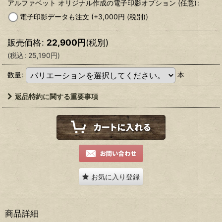
アルファベット オリジナル作成の電子印影オプション
(任意)
:
電子印影データも注文
(+3,000
円
(税別)
)
販売価格
:
22,900
円
(税別)
(
税込
:
25,190
円
)
数量
:
本
返品特約に関する重要事項
お気に入り登録
商品詳細