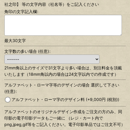
社之印】 等の文字内容（社名等）をご記入ください
角印の文字記入欄
:
最大30文字
文字数の多い場合
(任意)
:
21mm角以上のサイズで31文字より多い場合は、別注料金を頂戴
いたします（18mm角以内の場合は24文字以内での作成です）
アルファベット・ローマ字等のデザインの場合 選択して下さい
(任意)
:
アルファベット・ローマ字のデザイン料
(+9,000
円
(税別)
)
アルファベットのオリジナルデザイン作成をご注文の方のみ、同
印影の電子印影データもご一緒に （レジ・カート内で
png,jpeg,gif等をご記入ください。電子印影単品ではご注文不可）