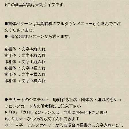
※この商品写真は天丸タイプです。
■書体パターンは写真右横のプルダウンメニューから選んでご注
文くださいませ。
●下記の書体パターンから選べます。
篆書体 ：文字↓縦入れ
古印体 ：文字↓縦入れ
印相体 ：文字↓縦入れ
篆書体 ：文字→横入れ
古印体 ：文字→横入れ
印相体 ：文字→横入れ
◆当カートのシステム上、彫刻する社名・団体名・組織名をショ
ッピングカート内の備考欄にご記入下さい
※「印」「之印」のバランスは、当店にお任せ下さいませ
※カタカナ・ひら仮名も文字入れできます
※ローマ字・アルファベットが入る場合は横書きに文字入れいたし