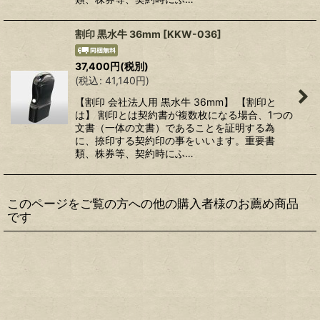
割印 黒水牛 36mm
[
KKW-036
]
37,400
円
(税別)
(
税込
:
41,140
円
)
【割印 会社法人用 黒水牛 36mm】 【割印と
は】 割印とは契約書が複数枚になる場合、1つの
文書（一体の文書）であることを証明する為
に、捺印する契約印の事をいいます。重要書
類、株券等、契約時にふ…
このページをご覧の方への他の購入者様のお薦め商品
です