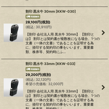
割印 黒水牛 30mm
[
KKW-030
]
28,100
円
(税別)
(
税込
:
30,910
円
)
【割印 会社法人用 黒水牛 30mm】 【割印と
は】 割印とは契約書が複数枚になる場合、1つの
文書（一体の文書）であることを証明する為
に、捺印する契約印の事をいいます。重要書
類、株券等、契約時にふ…
割印 黒水牛 33mm
[
KKW-033
]
29,200
円
(税別)
(
税込
:
32,120
円
)
希望小売価格
:
32,000
円
【割印 会社法人用 黒水牛 33mm】 【割印と
は】 割印とは契約書が複数枚になる場合、1つの
文書（一体の文書）であることを証明する為
に、捺印する契約印の事をいいます。重要書
類、株券等、契約時にふ…