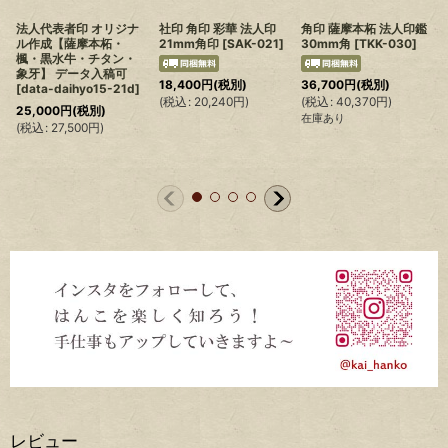
法人代表者印 オリジナ
社印 角印 彩華 法人印
角印 薩摩本柘 法人印鑑
ル作成【薩摩本柘・
21mm角印
[
SAK-021
]
30mm角
[
TKK-030
]
楓・黒水牛・チタン・
象牙】 データ入稿可
(
18,400
円
(税別)
36,700
円
(税別)
[
data-daihyo15-21d
]
(
税込
:
20,240
円
)
(
税込
:
40,370
円
)
25,000
円
(税別)
在庫あり
(
税込
:
27,500
円
)
レビュー