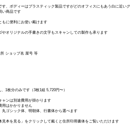
です、ボディーはプラスティック製品ですがどのオフィスにもあう白に近い
易い商品です
ともに便利にお使い戴けます
ゴやオリジナルの手書きの文字もスキャンしての製作も承ります
張所 ショップ名 屋号 等
1枚分のみです（3枚1組 5,720円〜）
キャンは別途費用が掛かります
費用はかかりません
、丸ゴシック体、明朝体、行書体から選べます
体見本を見る」をクリックして戴くと住所印用書体をご覧いただけます