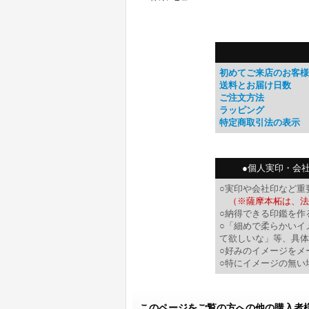
初めてご来店のお客様
送料とお届け日数
ご注文方法
ラッピング
特定商取引法の表示
●個人実印・会
○実印や会社印など重
（※薩摩本柘は、法
○納得できる印鑑を作
○「細めで柔らかいイ
て欲しいな」等、具体
○好みのイメージをメ
○特にイメージの無い
このページをご覧の方への他の購入者