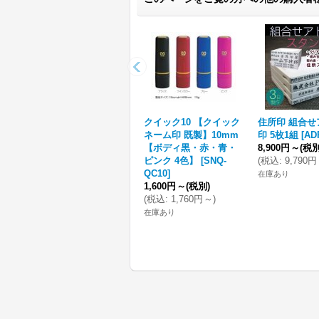
クイック10 【クイック
住所印 組合せ
ネーム印 既製】10mm
印 5枚1組
[
AD
【ボディ黒・赤・青・
8,900円
～
(税別
ピンク 4色】
[
SNQ-
(
税込
:
9,790円
QC10
]
在庫あり
1,600円
～
(税別)
(
税込
:
1,760円
～
)
在庫あり