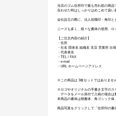
当店のゴム住所印で最も売れ筋の商品
合わせた時はしっかりはめこめて扱い
会社設立の際に、法人役職印・角印と
ニーズも多く、様々な書体の使用、ロ
【ご注文内容の紹介】
・住所
・社名 団体名 組織名 支店 営業所 出
・代表者名
・TEL / FAX
・e-mail
・URL ホームページアドレス
※この商品は 3枚セットではありません、
※ロゴやオリジナルの手書き文字のス
データをメール添付で入稿の場合は
本商品の書体は楷書体、角ゴシック体
商品写真をクリックして「住所印の書