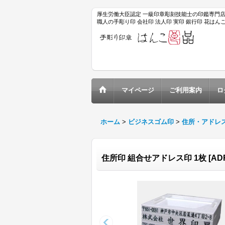
厚生労働大臣認定 一級印章彫刻技能士の印鑑専門
職人の手彫り印 会社印 法人印 実印 銀行印 花は
マイページ
ご利用案内
ロ
ホーム
>
ビジネスゴム印
>
住所・アドレ
住所印 組合せアドレス印 1枚
[
AD