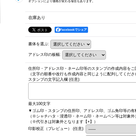
オプションにより価格が変わる場合もあります。
在庫あり
Facebookでシェア
書体を選ぶ
:
アドレス印の板幅
:
住所印・アドレス印・ネーム印等のスタンプの作成内容をご
（文字の順番や改行も作成内容と同じように配列してくださ
スタンプの文字記入欄
(任意)
:
最大100文字
▼ゴム印・スタンプの住所印、アドレス印、ゴム角印等の有
（※シャチハタ・浸透印・ネーム印・ネームペン等は対象外
（※代引きは対象外となります【×】）
印影校正（プレビュー）
(任意)
: