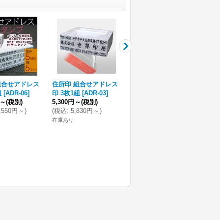
組合せアドレス
住所印 組合せアドレス
薩摩本柘 会社印18mm
住
組
[
ADR-06
]
印 3枚1組
[
ADR-03
]
丸+21mm角 ＋ 組合せ
印 
～
(税別)
5,300円
～
(税別)
アドレス印セット
3,
,550円
～
)
(
税込
:
5,830円
～
)
[
TSK-1821AD_sp
]
(
税
42,000円
～
(税別)
在庫あり
在庫
(
税込
:
46,200円
～
)
在庫あり