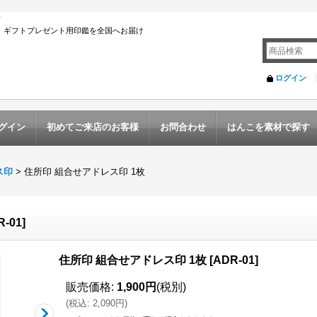
店
んこ ギフトプレゼント用印鑑を全国へお届け
ログイン
グイン
初めてご来店のお客様
お問合わせ
はんこを素材で探す
ス印
>
住所印 組合せアドレス印 1枚
R-01
]
住所印 組合せアドレス印 1枚
[
ADR-01
]
販売価格
:
1,900円
(税別)
(
税込
:
2,090円
)