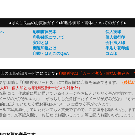
●はんこ良品のお買物ガイド●印鑑や実印・書体についてのガイド●
へ
彫刻書体見本
個人実印
印影確認について
個人銀行印
実印とは
会社法人印
開運印鑑とは
手彫り花印鑑
印鑑・はんこのQ&A
ゴム印
社印の印影確認サービスについて●
印影確認は「カード決済・前払い振込み」
要な印鑑は「印影確認サービス」にて彫刻前に印影を確認できます。
（後払
人印・個人印とも印影確認サービスの対象外）
る為には、作成前に思い描いているイメージをお伝えいただく事が大切です
メージの文字がいいな」「がっちりした角ばったイメージが好みだな」「か
的に伝えていただく程お客様のイメージに近づく事ができます。
ールで写真添付していただいても大丈夫ですので、ご要望をお願いいたしま
場合は、文字記入欄に「お任せでお願いします」等ご記入お願いいたします
様のお薦め商品です