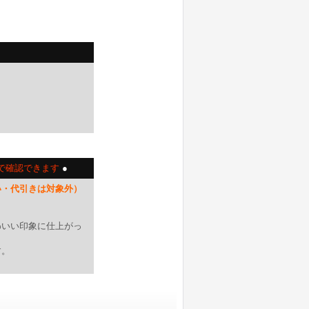
で確認できます
●
い・代引きは対象外）
。
わいい印象に仕上がっ
す。
。