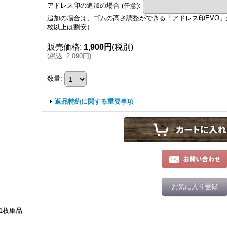
アドレス印の追加の場合
(任意)
:
追加の場合は、ゴムの高さ調整ができる「アドレス印EVO」がお
枚以上は割安）
販売価格
:
1,900円
(税別)
(
税込
:
2,090円
)
数量
:
返品特約に関する重要事項
お気に入り登録
1枚単品