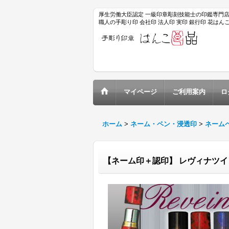
厚生労働大臣認定 一級印章彫刻技能士の印鑑専門
職人の手彫り印 会社印 法人印 実印 銀行印 花は
マイページ
ご利用案内
ロ
ホーム
>
ネーム・ペン・浸透印
>
ネーム
【ネーム印＋認印】 レヴィナツ