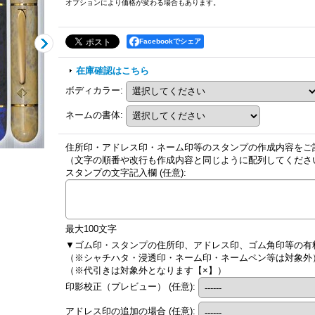
オプションにより価格が変わる場合もあります。
Facebookでシェア
在庫確認はこちら
ボディカラー
:
ネームの書体
:
住所印・アドレス印・ネーム印等のスタンプの作成内容をご
（文字の順番や改行も作成内容と同じように配列してくださ
スタンプの文字記入欄
(任意)
:
最大100文字
▼ゴム印・スタンプの住所印、アドレス印、ゴム角印等の有
（※シャチハタ・浸透印・ネーム印・ネームペン等は対象外
（※代引きは対象外となります【×】）
印影校正（プレビュー）
(任意)
:
アドレス印の追加の場合
(任意)
: