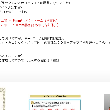
ブラック」の３色（ホワイトは廃番になりました）
<インクは朱色>
るので嬉しいですね。
ム印 ＋ ５mm訂正印用ネーム（楷書体）】
ム印 ＋ １０mm黒檀 認め印（古印体）】
しておりますが、９mmネームは書体別製対応
ック・角ゴシック・ポップ体」 の書体は５００円アップで別注製作にて承り
記入下さいませ】
で作成しますので、記入する名前は１種類）