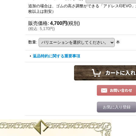
追加の場合は、ゴムの高さ調整ができる「アドレス印EVO」がお
枚以上は割安）
販売価格
:
4,700円
(税別)
(
税込
:
5,170円
)
数量
:
本
返品特約に関する重要事項
お気に入り登録