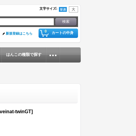
文字サイズ
:
0
カートの中身
新規登録はこちら
はんこの種類で探す
veinat-twinGT
]