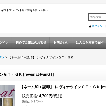
店
んこ ギフトプレゼント用印鑑を全国へお届け
ログイン
グイン
初めてご来店のお客様
お問合わせ
はんこを素材で探す
ペン
>
【ネーム印＋認印】 レヴィナツインＧＴ・ＧＫ
インＧＴ・ＧＫ
[
reveinat-twinGT
]
【ネーム印＋認印】 レヴィナツインＧＴ・ＧＫ
[
re
販売価格
:
4,700円
(税別)
(
税込
:
5,170円
)