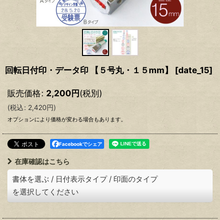
回転日付印・データ印 【５号丸・１５mm】
[
date_15
]
販売価格
:
2,200
円
(税別)
(
税込
:
2,420
円
)
オプションにより価格が変わる場合もあります。
Facebookでシェア
在庫確認はこちら
書体を選ぶ
/
日付表示タイプ
/
印面のタイプ
を選択してください