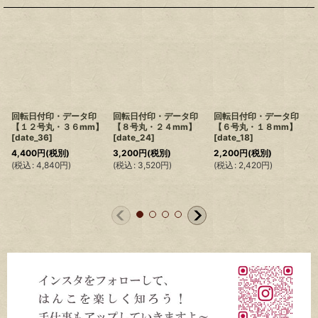
回転日付印・データ印
回転日付印・データ印
回転日付印・データ印
【１２号丸・３６mm】
【８号丸・２４mm】
【６号丸・１８mm】
[
date_36
]
[
date_24
]
[
date_18
]
4,400
円
(税別)
3,200
円
(税別)
2,200
円
(税別)
(
税込
:
4,840
円
)
(
税込
:
3,520
円
)
(
税込
:
2,420
円
)
(