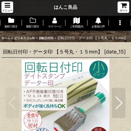
はんこ良品
メニュー
カート
素材で探す
種類で探す
マイページ
ご利用案内
お客様の声
>
>
>
回転日付印・データ印 【５号丸・１５mm】
ホーム
ビジネスゴム印
回転日付印
回転日付印・データ印 【５号丸・１５mm】
[
date_15
]