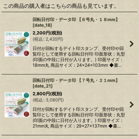
この商品の購入者はこちらの商品も見ています。
回転日付印・データ印 【６号丸・１８mm】
[
date_18
]
2,200
円
(税別)
(
税込
:
2,420
円
)
日付が回転するデイト印スタンプ、受付印や回
覧印として使用する回転日付印 印面形状：丸型
(印面の中段に日付が入ります。) 印面サイズ：
18mm丸 商品サイズ：24×24×103mm ◆書…
回転日付印・データ印 【７号丸・２１mm】
[
date_21
]
2,800
円
(税別)
(
税込
:
3,080
円
)
日付が回転するデイト印スタンプ、受付印や回
覧印として使用する回転日付印 印面形状：丸型
(印面の中段に日付が入ります。) 印面サイズ：
21mm丸 商品サイズ：29×27×137mm ◆書…