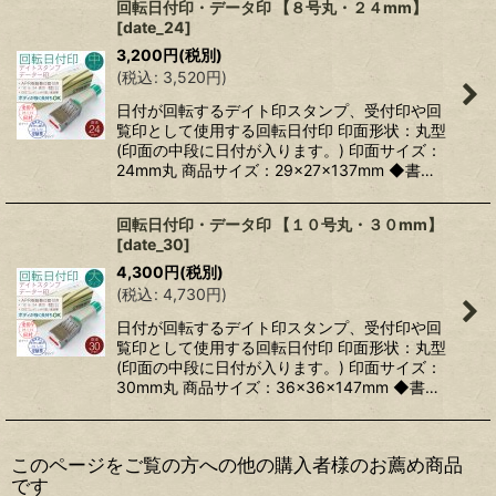
回転日付印・データ印 【８号丸・２４mm】
[
date_24
]
3,200
円
(税別)
(
税込
:
3,520
円
)
日付が回転するデイト印スタンプ、受付印や回
覧印として使用する回転日付印 印面形状：丸型
(印面の中段に日付が入ります。) 印面サイズ：
24mm丸 商品サイズ：29×27×137mm ◆書…
回転日付印・データ印 【１０号丸・３０mm】
[
date_30
]
4,300
円
(税別)
(
税込
:
4,730
円
)
日付が回転するデイト印スタンプ、受付印や回
覧印として使用する回転日付印 印面形状：丸型
(印面の中段に日付が入ります。) 印面サイズ：
30mm丸 商品サイズ：36×36×147mm ◆書…
このページをご覧の方への他の購入者様のお薦め商品
です