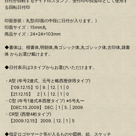
日付が回転するデイト印スタンプ、受付印や回覧印として使用す
る回転日付印
印面形状：丸型(印面の中段に日付が入ります。)
印面サイズ：15mm丸
商品サイズ：24×24×103mm
◆書体は、楷書体,明朝体,角ゴシック体,丸ゴシック体,古印体,隷書
体 からお選び戴けます。
◆日付表示は3タイプからお選びいただけます。
・A型 (年号2連式、元号と略西暦併用タイプ)
【'09.12.15】'0 | 9. | 12. | 1 | 0
【21.12.15】 2 | 1. | 12. | 1 | 0
・C型 (年号1連式本西暦タイプ) ※5号丸〜
【DEC.15.2009】 DEC. | 1 | 5. | 2009
・CR型 (西暦4桁タイプ)
【2009.12.15】 2009. | 12. | 1 | 5
◆指定ロゴやマーク等が入るものや図柄、絵、スケッチ