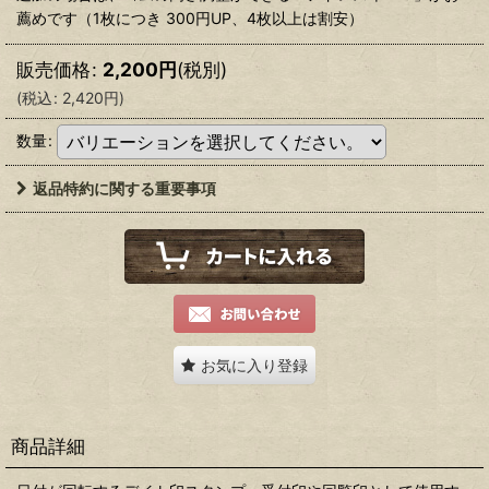
薦めです（1枚につき 300円UP、4枚以上は割安）
販売価格
:
2,200
円
(税別)
(
税込
:
2,420
円
)
数量
:
返品特約に関する重要事項
お気に入り登録
商品詳細