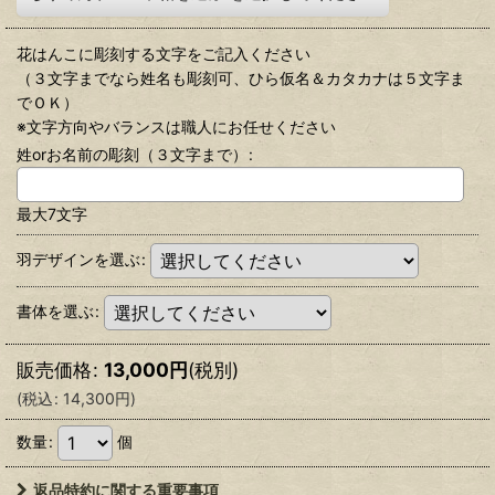
花はんこに彫刻する文字をご記入ください
（３文字までなら姓名も彫刻可、ひら仮名＆カタカナは５文字ま
でＯＫ）
※文字方向やバランスは職人にお任せください
姓orお名前の彫刻（３文字まで）
:
最大7文字
羽デザインを選ぶ
:
書体を選ぶ
:
販売価格
:
13,000
円
(税別)
(
税込
:
14,300
円
)
数量
:
個
返品特約に関する重要事項