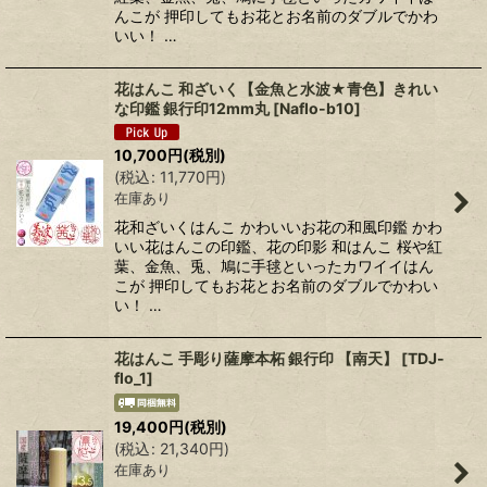
んこが 押印してもお花とお名前のダブルでかわ
いい！ …
花はんこ 和ざいく【金魚と水波★青色】きれい
な印鑑 銀行印12mm丸
[
Naflo-b10
]
10,700
円
(税別)
(
税込
:
11,770
円
)
在庫あり
花和ざいくはんこ かわいいお花の和風印鑑 かわ
いい花はんこの印鑑、花の印影 和はんこ 桜や紅
葉、金魚、兎、鳩に手毬といったカワイイはん
こが 押印してもお花とお名前のダブルでかわい
い！ …
花はんこ 手彫り薩摩本柘 銀行印 【南天】
[
TDJ-
flo_1
]
19,400
円
(税別)
(
税込
:
21,340
円
)
在庫あり