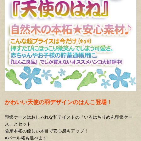
かわいい
天使の
羽
デザイン
の
はんこ
登場！
印鑑ケースはおしゃれな和テイストの「いろはちりめん印鑑ケー
ス」とセット
薩摩本柘の優しい木目で安心感もアップ！
※パール柘も選べます