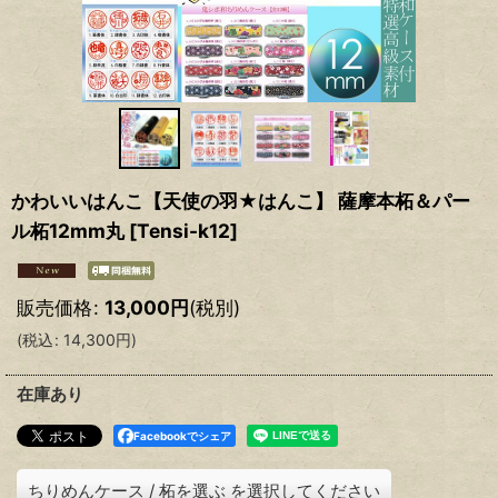
かわいいはんこ【天使の羽★はんこ】 薩摩本柘＆パー
ル柘12mm丸
[
Tensi-k12
]
販売価格
:
13,000
円
(税別)
(
税込
:
14,300
円
)
在庫あり
Facebookでシェア
ちりめんケース
/
柘を選ぶ
を選択してください