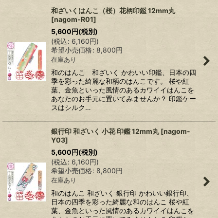
和ざいくはんこ（桜）花柄印鑑 12mm丸
[
nagom-R01
]
5,600
円
(税別)
(
税込
:
6,160
円
)
希望小売価格
:
8,800
円
在庫あり
和のはんこ 和ざいく かわいい印鑑、日本の四
季を彩った綺麗な和柄のはんこです。 桜や紅
葉、金魚といった風情のあるカワイイはんこを
あなたのお手元に置いてみませんか？ 印鑑ケー
スはシルク…
銀行印 和ざいく 小花 印鑑 12mm丸
[
nagom-
Y03
]
5,600
円
(税別)
(
税込
:
6,160
円
)
希望小売価格
:
8,800
円
在庫あり
和のはんこ 和ざいく 銀行印 かわいい銀行印、
日本の四季を彩った綺麗な和のはんこ 桜や紅
葉、金魚といった風情のあるカワイイはんこを