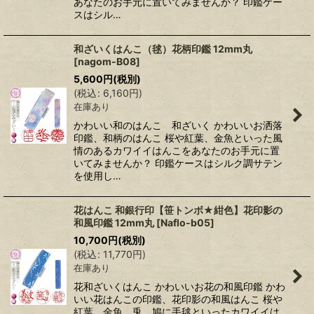
あなたのお手元に置いてみませんか？ 印鑑ケー
スはシル…
和ざいくはんこ（毬）花柄印鑑 12mm丸
[
nagom-B08
]
5,600
円
(税別)
(
税込
:
6,160
円
)
在庫あり
かわいい和のはんこ 和ざいく かわいいお洒落
印鑑、和柄のはんこ 桜や紅葉、金魚といった風
情のあるカワイイはんこをあなたのお手元に置
いてみませんか？ 印鑑ケースはシルク調サテン
を使用し…
花はんこ 和銀行印【笹トンボ★紺色】花印影の
和風印鑑 12mm丸
[
Naflo-b05
]
10,700
円
(税別)
(
税込
:
11,770
円
)
在庫あり
花和ざいくはんこ かわいいお花の和風印鑑 かわ
いい花はんこの印鑑、花印影の和風はんこ 桜や
紅葉、金魚、兎、鳩に手毬といったカワイイは