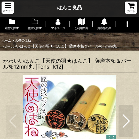
はんこ良品
メニュー
カート
素材で探す
種類で探す
マイページ
ご利用案内
お客様の声
>
ホーム
天使のはね
>
かわいいはんこ【天使の羽★はんこ】 薩摩本柘＆パール柘12mm丸
かわいいはんこ【天使の羽★はんこ】 薩摩本柘＆パー
ル柘12mm丸
[
Tensi-k12
]