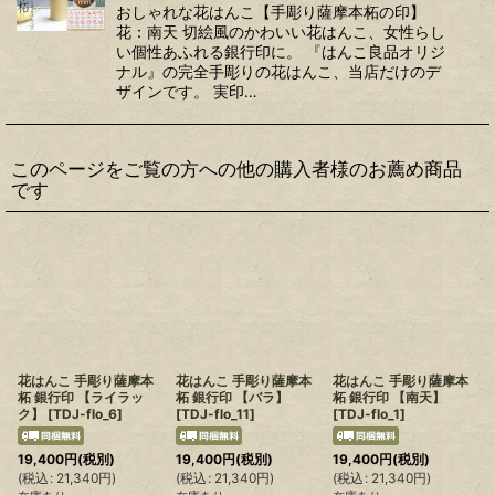
おしゃれな花はんこ【手彫り薩摩本柘の印】
花：南天 切絵風のかわいい花はんこ、女性らし
い個性あふれる銀行印に。 『はんこ良品オリジ
ナル』の完全手彫りの花はんこ、当店だけのデ
ザインです。 実印…
このページをご覧の方への他の購入者様のお薦め商品
です
花はんこ 手彫り薩摩本
花はんこ 手彫り薩摩本
花はんこ 手彫り薩摩本
柘 銀行印 【ライラッ
柘 銀行印 【バラ】
柘 銀行印 【南天】
ク】
[
TDJ-flo_6
]
[
TDJ-flo_11
]
[
TDJ-flo_1
]
19,400
円
(税別)
19,400
円
(税別)
19,400
円
(税別)
(
税込
:
21,340
円
)
(
税込
:
21,340
円
)
(
税込
:
21,340
円
)
(