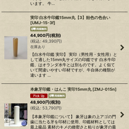
います。 牛…
実印 白水牛印鑑15mm丸【3】飴色の色合い
[
UMJ-15-3f
]
44,900
円
(税別)
(
税込
:
49,390
円
)
在庫あり
【白水牛印鑑 実印】 実印（男性用・女性用）と
して適した15mm丸サイズの印鑑です 白水牛印
鑑、はオランダ水牛とは別ものです。よく似て
いて間違いやすい印材ですが、牛自体の種類が
違います …
本象牙印鑑・はんこ 実印15mm丸
[
ZMJ-015n
]
48,900
円
(税別)
(
税込
:
53,790
円
)
【本象牙印鑑について】 象牙は象の上アゴの門
歯に当たる牙を印材に使用、印鑑材料としては
最上級品 素材のキメの緻密さと粘りが象牙の最