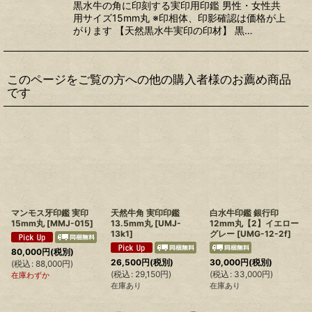
黒水牛の角に印刻する実印用印鑑 男性・女性共
用サイズ15mm丸 ※印相体、印影確認は価格が上
がります 【天然黒水牛実印の印材】 黒…
このページをご覧の方への他の購入者様のお薦め商品
です
マンモス牙印鑑 実印
天然牛角 実印印鑑
白水牛印鑑 銀行印
15mm丸
[
MMJ-015
]
13.5mm丸
[
UMJ-
12mm丸【2】イエロー
13k1
]
グレー
[
UMG-12-2f
]
(
80,000
円
(税別)
26,500
円
(税別)
30,000
円
(税別)
(
税込
:
88,000
円
)
(
税込
:
29,150
円
)
(
税込
:
33,000
円
)
在庫わずか
在庫あり
在庫あり