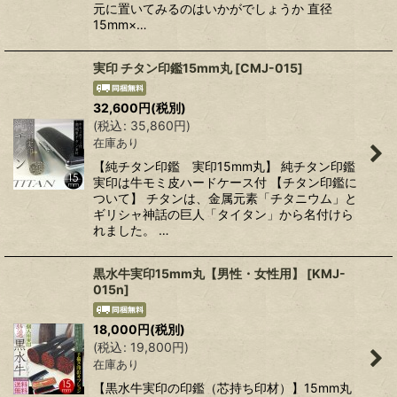
元に置いてみるのはいかがでしょうか 直径
15mm×…
実印 チタン印鑑15mm丸
[
CMJ-015
]
32,600
円
(税別)
(
税込
:
35,860
円
)
在庫あり
【純チタン印鑑 実印15mm丸】 純チタン印鑑
実印は牛モミ皮ハードケース付 【チタン印鑑に
ついて】 チタンは、金属元素「チタニウム」と
ギリシャ神話の巨人「タイタン」から名付けら
れました。 …
黒水牛実印15mm丸【男性・女性用】
[
KMJ-
015n
]
18,000
円
(税別)
(
税込
:
19,800
円
)
在庫あり
【黒水牛実印の印鑑（芯持ち印材）】15mm丸