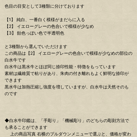
色目の目安として3種類に分けております
【1】 純白、一番白く模様がまだらに入る
【2】 イエローグレーの色合いで模様が少なめ
【3】 飴色っぽい色で半透明色
と3種類から選んでいただけます
この商品は【2】 イエローグレーの色合いで模様が少なめの部位の
白水牛です
白水牛は黒水牛とほぼ同じ捺印性能・特徴をもっています
素材は繊維質で粘りがあり、朱肉の付き離れもよく鮮明な捺印が
できます
黒水牛は加熱圧縮し強度を増していますが、白水牛は天然そのも
のです
◆白水牛印鑑は、「手彫り」「機械彫り」のどちらの彫刻方法で
も承ることができます
上の商品写真 右横のプルダウンメニューで選ぶと、価格が変わ