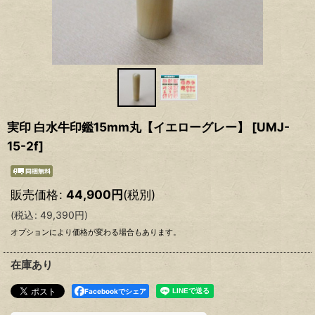
実印 白水牛印鑑15mm丸【イエローグレー】
[
UMJ-
15-2f
]
販売価格
:
44,900
円
(税別)
(
税込
:
49,390
円
)
オプションにより価格が変わる場合もあります。
在庫あり
Facebookでシェア