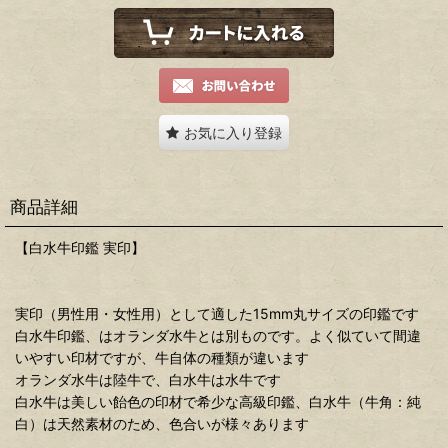
お気に入り登録
商品詳細
【白水牛印鑑 実印】
実印（男性用・女性用）として適した15mm丸サイズの印鑑です
白水牛印鑑、はオランダ水牛とは別ものです。よく似ていて間違
いやすい印材ですが、牛自体の種類が違います
オランダ水牛は陸牛で、白水牛は水牛です
白水牛は美しい飴色の印材で希少な高級印鑑、白水牛（牛角：純
白）は天然素材のため、色合いが様々あります