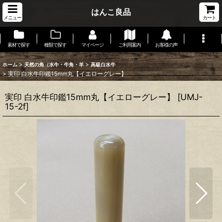
はんこ良品
メニュー
カート
素材で探す
種類で探す
マイページ
ご利用案内
お客様の声
>
>
ホーム
天然の角（水牛・牛角・羊
高級白水牛
>
実印 白水牛印鑑15mm丸【イエローグレー】
実印 白水牛印鑑15mm丸【イエローグレー】
[
UMJ-
15-2f
]