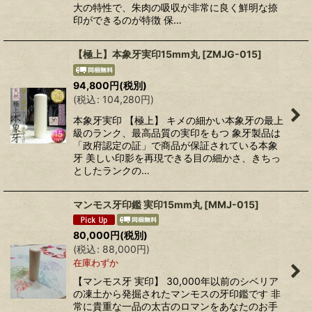
大の特性で、朱肉の吸収が非常に良く鮮明な捺
印ができるのが特徴 保…
【極上】本象牙実印15mm丸
[
ZMJG-015
]
94,800
円
(税別)
(
税込
:
104,280
円
)
本象牙実印 【極上】 キメの細かい本象牙の最上
級のランク、最高品質の実印をもつ 象牙製品は
「政府認定の証」で商品が保証されている本象
牙 美しい印影を再現できる目の細かさ、きちっ
としたランクの…
マンモス牙印鑑 実印15mm丸
[
MMJ-015
]
80,000
円
(税別)
(
税込
:
88,000
円
)
在庫わずか
【マンモス牙 実印】 30,000年以前のシベリア
の凍土から発掘されたマンモスの牙印鑑です 非
常に貴重な一品の太古のロマンをあなたのお手