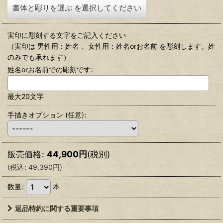
書体と彫りを選ぶ
を選択してください
実印に彫刻する文字をご記入ください
（実印は 男性用：姓名 、女性用：姓名orお名前 を彫刻します。姓
のみでも承れます）
姓名orお名前での彫刻です
:
最大20文字
手描きオプション
(任意)
:
販売価格
:
44,900
円
(税別)
(
税込
:
49,390
円
)
数量
:
本
返品特約に関する重要事項