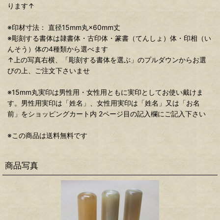
ります↑
※印材寸法： 直径15mm丸×60mm丈
※彫刻する書体は隷書体・古印体・篆書（てんしょ）体・印相（い
んそう）体の4種類から選べます
↑上の写真右横、「彫刻する書体を選ぶ」のプルダウンからお選
びの上、ご注文下さいませ
※15mm丸実印は男性用・女性用ともに実印としてお使い戴けま
す。男性用実印は「姓名」、女性用実印は「姓名」又は「お名
前」をショッピングカート内 2ページ目の記入欄にご記入下さい
※この商品は送料無料です
商品写真