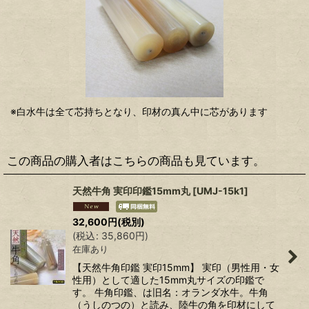
※白水牛は全て芯持ちとなり、印材の真ん中に芯があります
この商品の購入者はこちらの商品も見ています。
天然牛角 実印印鑑15mm丸
[
UMJ-15k1
]
32,600
円
(税別)
(
税込
:
35,860
円
)
在庫あり
【天然牛角印鑑 実印15mm】 実印（男性用・女
性用）として適した15mm丸サイズの印鑑で
す。 牛角印鑑、は旧名：オランダ水牛。牛角
（うしのつの）と読み、陸牛の角を印材にして