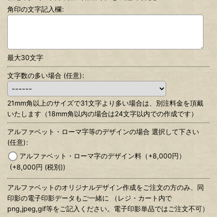
角印の文字記入欄
:
最大30文字
文字数の多い場合
(任意)
:
21mm角以上のサイズで31文字より多い場合は、別注料金を頂戴
いたします（18mm角以内の場合は24文字以内での作成です）
アルファベット・ローマ字等のデザインの場合 選択して下さい
(任意)
:
アルファベット・ローマ字のデザイン料（+8,000円）
(+8,000
円
(税別)
)
アルファベットのオリジナルデザイン作成をご注文の方のみ、同
印影の電子印影データもご一緒に （レジ・カート内で
png,jpeg,gif等をご記入ください。電子印影単品ではご注文不可）