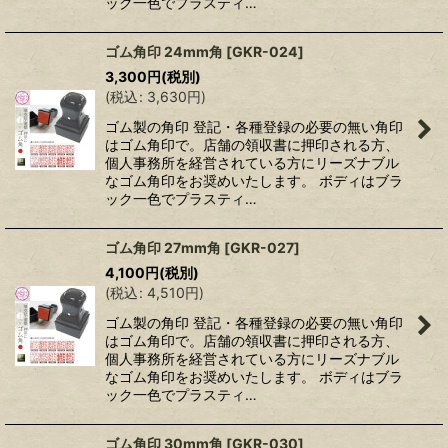
ック一色でプラスティ…
ゴム角印 24mm角
[
GKR-024
]
3,300
円
(税別)
(
税込
:
3,630
円
)
ゴム製の角印 登記・各種登録の必要の無い角印
はゴム角印で。店舗の領収書に押印される方、
個人事務所を経営されている方にリーズナブル
なゴム角印をお奨めいたします。 ボディはブラ
ック一色でプラスティ…
ゴム角印 27mm角
[
GKR-027
]
4,100
円
(税別)
(
税込
:
4,510
円
)
ゴム製の角印 登記・各種登録の必要の無い角印
はゴム角印で。店舗の領収書に押印される方、
個人事務所を経営されている方にリーズナブル
なゴム角印をお奨めいたします。 ボディはブラ
ック一色でプラスティ…
ゴム角印 30mm角
[
GKR-030
]