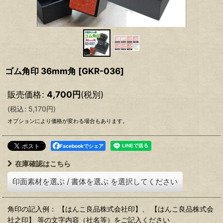
ゴム角印 36mm角
[
GKR-036
]
販売価格
:
4,700
円
(税別)
(
税込
:
5,170
円
)
オプションにより価格が変わる場合もあります。
Facebookでシェア
在庫確認はこちら
印面素材を選ぶ
/
書体を選ぶ
を選択してください
角印の記入例： 【はんこ良品株式会社印】、 【はんこ良品株式会
社之印】 等の文字内容（社名等）をご記入ください