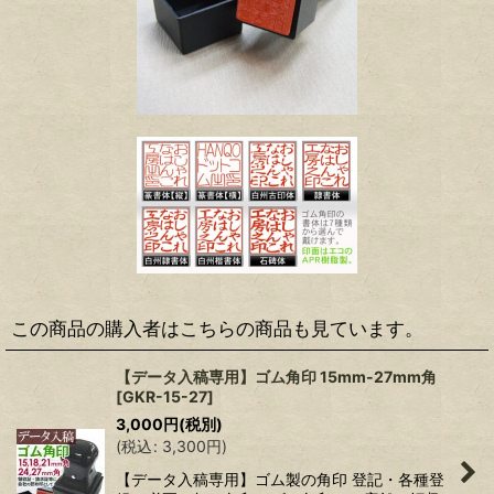
この商品の購入者はこちらの商品も見ています。
【データ入稿専用】ゴム角印 15mm-27mm角
[
GKR-15-27
]
3,000
円
(税別)
(
税込
:
3,300
円
)
【データ入稿専用】ゴム製の角印 登記・各種登