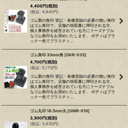
4,400
円
(税別)
(
税込
:
4,840
円
)
ゴム製の角印 登記・各種登録の必要の無い角印
はゴム角印で。店舗の領収書に押印される方、
個人事務所を経営されている方にリーズナブル
なゴム角印をお奨めいたします。 ボディはブラ
ック一色でプラスティ…
ゴム角印 33mm角
[
GKR-033
]
4,700
円
(税別)
(
税込
:
5,170
円
)
ゴム製の角印 登記・各種登録の必要の無い角印
はゴム角印で。店舗の領収書に押印される方、
個人事務所を経営されている方にリーズナブル
なゴム角印をお奨めいたします。 ボディはブラ
ック一色でプラスティ…
ゴム丸印 16.5mm丸
[
GMR-016
]
3,300
円
(税別)
(
税込
:
3,630
円
)