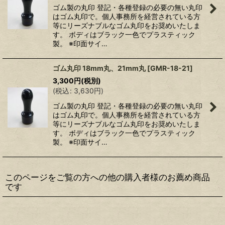
ゴム製の丸印 登記・各種登録の必要の無い丸印
はゴム丸印で。個人事務所を経営されている方
等にリーズナブルなゴム丸印をお奨めいたしま
す。 ボディはブラック一色でプラスティック
製。 ※印面サイ…
ゴム丸印 18mm丸、21mm丸
[
GMR-18-21
]
3,300
円
(税別)
(
税込
:
3,630
円
)
ゴム製の丸印 登記・各種登録の必要の無い丸印
はゴム丸印で。個人事務所を経営されている方
等にリーズナブルなゴム丸印をお奨めいたしま
す。 ボディはブラック一色でプラスティック
製。 ※印面サイ…
このページをご覧の方への他の購入者様のお薦め商品
です