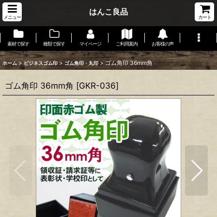
はんこ良品
メニュー
カート
素材で探す
種類で探す
マイページ
ご利用案内
お客様の声
>
>
>
ゴム角印 36mm角
ホーム
ビジネスゴム印
ゴム角印・丸印
ゴム角印 36mm角
[
GKR-036
]