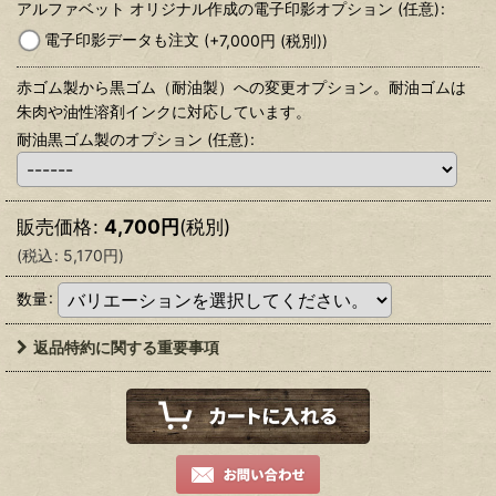
アルファベット オリジナル作成の電子印影オプション
(任意)
:
電子印影データも注文
(+7,000
円
(税別)
)
赤ゴム製から黒ゴム（耐油製）への変更オプション。耐油ゴムは
朱肉や油性溶剤インクに対応しています。
耐油黒ゴム製のオプション
(任意)
:
販売価格
:
4,700
円
(税別)
(
税込
:
5,170
円
)
数量
:
返品特約に関する重要事項