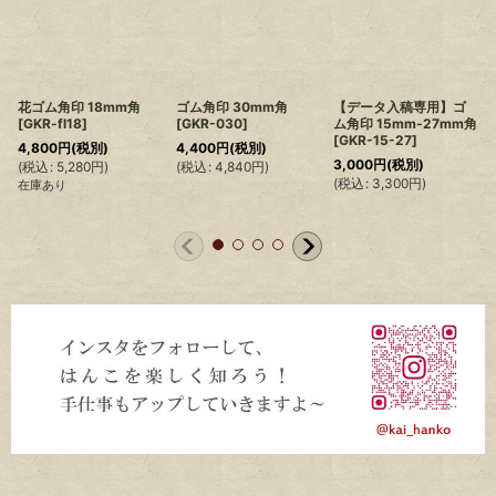
花ゴム角印 18mm角
ゴム角印 30mm角
【データ入稿専用】ゴ
[
GKR-fl18
]
[
GKR-030
]
ム角印 15mm-27mm角
[
GKR-15-27
]
4,800
円
(税別)
4,400
円
(税別)
3,000
円
(税別)
(
税込
:
5,280
円
)
(
税込
:
4,840
円
)
(
税込
:
3,300
円
)
在庫あり
(