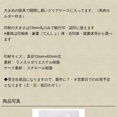
大きめの留具で開閉し易いクリアケースに入ってます。（朱肉ホ
ルダー付き）
印材の大きさは12mm丸のみで銀行印・認印に使えます
※書体は印相体・篆書（てんしょ）体・古印体・隷書体等から選べ
ます
印材サイズ： 直径12mm×60mm丈
素材： ラメ入りポリエステル樹脂
ケース素材： スチロール樹脂
◆受注生産品になりますので、製作に７・８営業日での出荷予定
となります（土・日・祝日のぞく）
商品写真