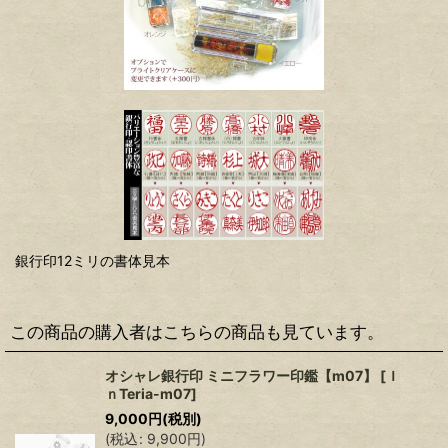
銀行印12ミリの書体見本
この商品の購入者はこちらの商品も見ています。
オシャレ銀行印 ミニフラワー印鑑【m07】
[
Ｉ
ｎTeria-m07
]
9,000
円
(税別)
(
税込
:
9,900
円
)