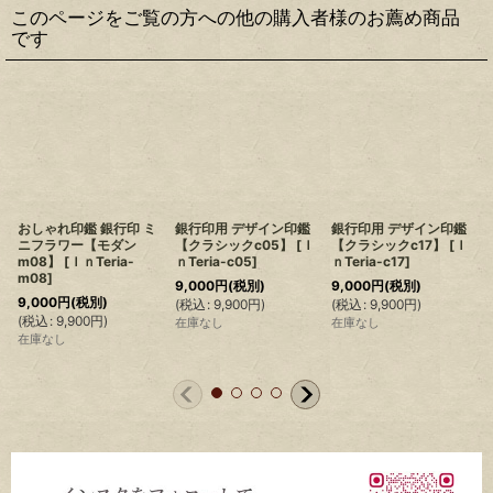
このページをご覧の方への他の購入者様のお薦め商品
です
おしゃれ印鑑 銀行印 ミ
銀行印用 デザイン印鑑
銀行印用 デザイン印鑑
ニフラワー【モダン
【クラシックc05】
[
Ｉ
【クラシックc17】
[
Ｉ
m08】
[
ＩｎTeria-
ｎTeria-c05
]
ｎTeria-c17
]
m08
]
9,000
円
(税別)
9,000
円
(税別)
9,000
円
(税別)
(
税込
:
9,900
円
)
(
税込
:
9,900
円
)
(
(
税込
:
9,900
円
)
在庫なし
在庫なし
在庫なし