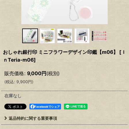
おしゃれ銀行印 ミニフラワーデザイン印鑑【m06】
[
Ｉ
ｎTeria-m06
]
販売価格
:
9,000
円
(税別)
(
税込
:
9,900
円
)
在庫なし
Facebookでシェア
返品特約に関する重要事項