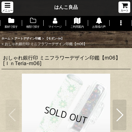
はんこ良品
メニュー
カート
素材で探す
種類で探す
マイページ
ご利用案内
お客様の声
>
>
ホーム
アートデザイン印鑑
【モダン-in】
>
おしゃれ銀行印 ミニフラワーデザイン印鑑【m06】
おしゃれ銀行印 ミニフラワーデザイン印鑑【m06】
[
ＩｎTeria-m06
]