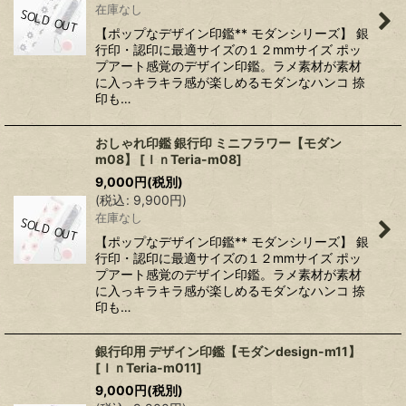
在庫なし
【ポップなデザイン印鑑** モダンシリーズ】 銀
行印・認印に最適サイズの１２mmサイズ ポッ
プアート感覚のデザイン印鑑。ラメ素材が素材
に入っキラキラ感が楽しめるモダンなハンコ 捺
印も…
おしゃれ印鑑 銀行印 ミニフラワー【モダン
m08】
[
ＩｎTeria-m08
]
9,000
円
(税別)
(
税込
:
9,900
円
)
在庫なし
【ポップなデザイン印鑑** モダンシリーズ】 銀
行印・認印に最適サイズの１２mmサイズ ポッ
プアート感覚のデザイン印鑑。ラメ素材が素材
に入っキラキラ感が楽しめるモダンなハンコ 捺
印も…
銀行印用 デザイン印鑑【モダンdesign-m11】
[
ＩｎTeria-m011
]
9,000
円
(税別)