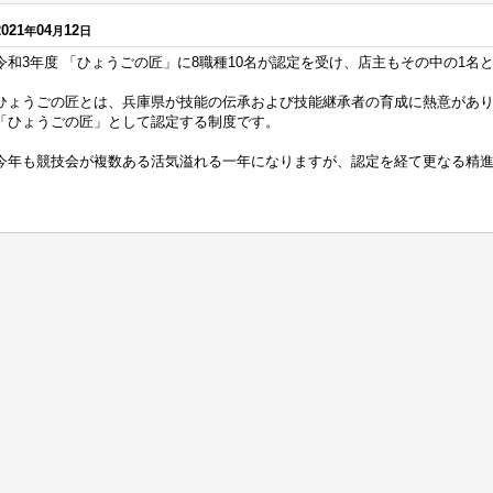
2021
04
12
年
月
日
令和3年度 「ひょうごの匠」に8職種10名が認定を受け、店主もその中の1名
ひょうごの匠とは、兵庫県が技能の伝承および技能継承者の育成に熱意があ
「ひょうごの匠」として認定する制度です。
今年も競技会が複数ある活気溢れる一年になりますが、認定を経て更なる精