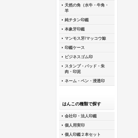
天然の角（水牛・牛角・
羊
純チタン印鑑
本象牙印鑑
マンモス牙/マッコウ鯨
印鑑ケース
ビジネスゴム印
スタンプ・パッド・朱
肉・印泥
ネーム・ペン・浸透印
はんこの種類で探す
会社印・法人印鑑
個人用実印
個人印鑑２本セット