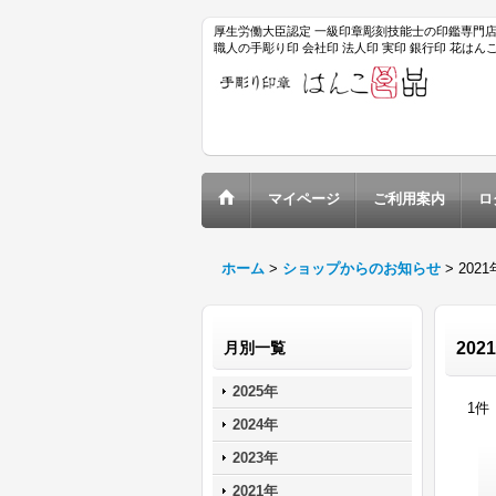
厚生労働大臣認定 一級印章彫刻技能士の印鑑専門
職人の手彫り印 会社印 法人印 実印 銀行印 花は
マイページ
ご利用案内
ロ
ホーム
>
ショップからのお知らせ
>
202
月別一覧
202
2025年
1
件
2024年
2023年
2021年