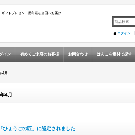
店
んこ ギフトプレゼント用印鑑を全国へお届け
ログイン
グイン
初めてご来店のお客様
お問合わせ
はんこを素材で探す
1年4月
1年4月
「ひょうごの匠」に認定されました