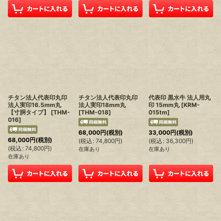
チタン法人代表印丸印
チタン法人代表印丸印
代表印 黒水牛 法人用丸
法人実印16.5mm丸
法人実印18mm丸
印 15mm丸
[
KRM-
【寸胴タイプ】
[
THM-
[
THM-018
]
015tm
]
016
]
68,000
円
(税別)
33,000
円
(税別)
68,000
円
(税別)
(
税込
:
74,800
円
)
(
税込
:
36,300
円
)
(
税込
:
74,800
円
)
在庫あり
在庫あり
在庫あり