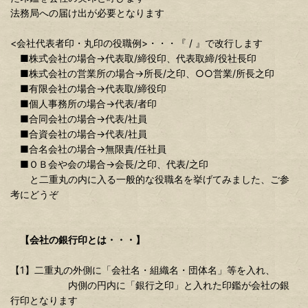
法務局への届け出が必要となります
<会社代表者印・丸印の役職例>・・・『 / 』で改行します
■株式会社の場合→代表取/締役印、代表取締/役社長印
■株式会社の営業所の場合→所長/之印、○○営業/所長之印
■有限会社の場合→代表取/締役印
■個人事務所の場合→代表/者印
■合同会社の場合→代表/社員
■合資会社の場合→代表/社員
■合名会社の場合→無限責/任社員
■ＯＢ会や会の場合→会長/之印、代表/之印
と二重丸の内に入る一般的な役職名を挙げてみました、ご参
考にどうぞ
【会社の銀行印とは・・・】
【1】二重丸の外側に「会社名・組織名・団体名」等を入れ、
内側の円内に「銀行之印」と入れた印鑑が会社の銀
行印となります