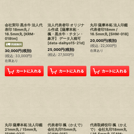
会社実印 黒水牛 法人代
法人代表者印 オリジナ
丸印 薩摩本柘 法人印鑑
表印 18mm丸 /
ル作成【薩摩本柘・
代表者印18mm /
16.5mm丸
[
KRM-
楓・黒水牛・チタン・
16.5mm丸
[
SHM-018
]
018tm
]
象牙】 データ入稿可
20,000
円
(税別)
[
data-daihyo15-21d
]
(
税込
:
22,000
円
)
25,000
円
(税別)
30,000
円
(税別)
在庫あり
(
税込
:
27,500
円
)
(
税込
:
33,000
円
)
在庫あり
丸印 薩摩本柘 法人印鑑
代表者印 楓（かえで）
代表取締役印 楓（かえ
21mm丸 / 15mm丸
会社丸印15mm丸
で） 会社丸印18mm丸
[
SHM-021
]
[
CAM-015
]
/ 16.5mm丸
[
CAM-