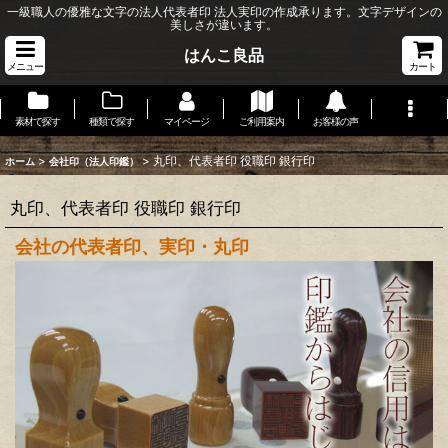
一級職人の優雅な文字の法人代表者印 法人実印の作成承ります。文字デザインの
美しさが違います。
はんこ良品
メニュー
カート
素材で探す
種類で探す
マイページ
ご利用案内
お客様の声
>
>
丸印、代表者印 役職印 銀行印
ホーム
会社印（法人印鑑）
丸印、代表者印 役職印 銀行印
会社の代表者印、実印・丸印