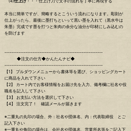
(4)
仕上げ
・・・仕上げ刀で文字の流れを丁寧に再現する
本当に簡単ですが、簡略するとこういう流れになります。彫刻が
仕上がったら、最後に墨打ちといって黒い墨を入れて（黒水牛は
朱墨）完成です墨を打つと朱肉の余分な油分が印材にしみ込むの
を防げます
--------------------------------------------------------
◆注文の仕方◆かんたんナビ◆
--------------------------------------------------------
【1】 プルダウンメニューから書体等を選び、ショッピングカート
に商品を入れて下さい
【2】 カート内でお客様情報をお届け先を入力、備考欄に社名や役
職名を記入して下さい
【3】 お支払い方法を選択して下さい
【4】 注文完了！ 確認メールが届きます
※二重丸の丸印の場合、外：社名や団体名、内：代表取締役 とご
記入下さい
※一重丸や角印の場合は、会社名や団体名、営業所名等をご記入下