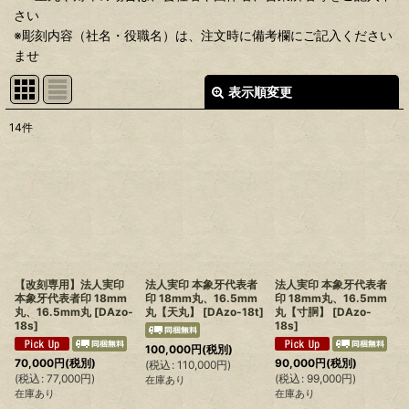
さい
※彫刻内容（社名・役職名）は、注文時に備考欄にご記入ください
ませ
表示順変更
閉じる
14
件
表示数
:
在庫あり
並び順
:
絞り込む
【改刻専用】法人実印
法人実印 本象牙代表者
法人実印 本象牙代表者
本象牙代表者印 18mm
印 18mm丸、16.5mm
印 18mm丸、16.5mm
丸、16.5mm丸
[
DAzo-
丸【天丸】
[
DAzo-18t
]
丸【寸胴】
[
DAzo-
18s
]
18s
]
100,000
円
(税別)
70,000
円
(税別)
90,000
円
(税別)
(
税込
:
110,000
円
)
(
税込
:
77,000
円
)
(
税込
:
99,000
円
)
在庫あり
在庫あり
在庫あり