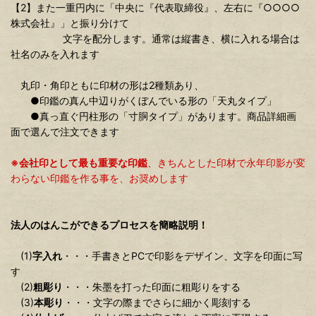
【2】また一重円内に「中央に『代表取締役』、左右に『○○○○
株式会社』」と振り分けて
文字を配分します。通常は縦書き、横に入れる場合は
社名のみを入れます
丸印・角印ともに印材の形は2種類あり、
●印鑑の真ん中辺りがくぼんでいる形の「天丸タイプ」
●真っ直ぐ円柱形の「寸胴タイプ」があります。商品詳細画
面で選んで注文できます
※会社印として最も重要な印鑑
、きちんとした印材で永年印影が変
わらない印鑑を作る事を、お奨めします
法人のはんこができるプロセスを簡略説明！
(1)
字入れ
・・・手書きとPCで印影をデザイン、文字を印面に写
す
(2)
粗彫り
・・・朱墨を打った印面に粗彫りをする
(3)
本彫り
・・・文字の際までさらに細かく彫刻する