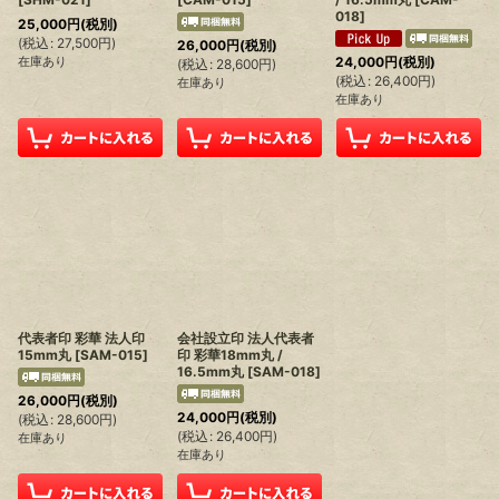
018
]
25,000
円
(税別)
(
税込
:
27,500
円
)
26,000
円
(税別)
在庫あり
24,000
円
(税別)
(
税込
:
28,600
円
)
(
税込
:
26,400
円
)
在庫あり
在庫あり
代表者印 彩華 法人印
会社設立印 法人代表者
15mm丸
[
SAM-015
]
印 彩華18mm丸 /
16.5mm丸
[
SAM-018
]
26,000
円
(税別)
24,000
円
(税別)
(
税込
:
28,600
円
)
(
税込
:
26,400
円
)
在庫あり
在庫あり