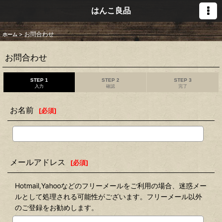
はんこ良品
>
お問合わせ
ホーム
お問合わせ
STEP 1
STEP 2
STEP 3
入力
確認
完了
お名前
[
必須
]
メールアドレス
[
必須
]
Hotmail,Yahooなどのフリーメールをご利用の場合、迷惑メー
ルとして処理される可能性がございます。フリーメール以外
のご登録をお勧めします。