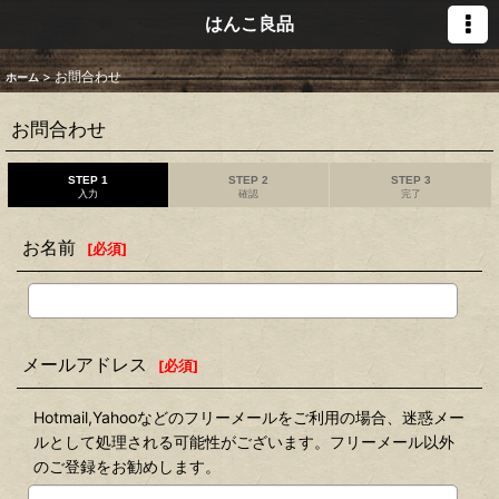
はんこ良品
>
お問合わせ
ホーム
お問合わせ
STEP 1
STEP 2
STEP 3
入力
確認
完了
お名前
[
必須
]
メールアドレス
[
必須
]
Hotmail,Yahooなどのフリーメールをご利用の場合、迷惑メー
ルとして処理される可能性がございます。フリーメール以外
のご登録をお勧めします。