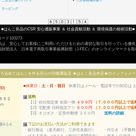
ご注文の多いハンコ
☆お客様掲示板☆
ラッピング
■はんこ良品のCSR 安心通販事業 ＆ 社会貢献活動 ＆ 環境保護の植樹活動■
ード103273
品は、安心してお客様にご利用いただけるための適切な取引を行っている優良
般財団法人 日本電子商取引事業振興財団（J-FEC）のオンラインマークを
ころ込めてはんこを作る安心の印鑑通販店 ★はんこ良品本店★のインフォメー
■休業日：
土・日・祝日
休業日はメール・電話等での対応は お休
30)
送料
５５２
【1】自社指定便 全国一律
４９９円
（７,０００円以上で送
om
【2】宅配便 日時指定アリ
６００円
（７,０００円以上で送
【3】ネコポス・定形外郵便 ２５０円
送料の詳細
下記のお支払い方法がご利用できます
-1-4
・銀行振込 （楽天銀行、三井住友銀行）
・代引き （手数料
４
・ぱるる送金 （ゆうちょ銀行口座間送金）
・楽天ＩＤ決済