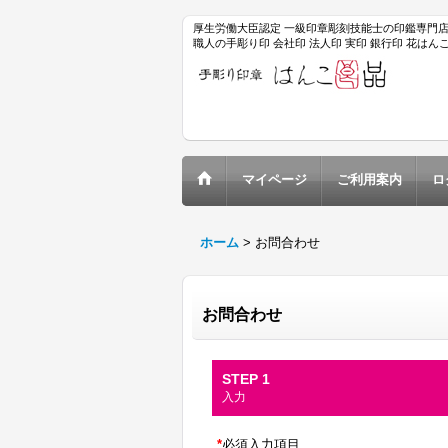
厚生労働大臣認定 一級印章彫刻技能士の印鑑専門
職人の手彫り印 会社印 法人印 実印 銀行印 花は
マイページ
ご利用案内
ロ
ホーム
>
お問合わせ
お問合わせ
STEP 1
入力
*
必須入力項目