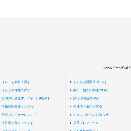
ホームページ作成
はんこを素材で探す
よくある質問 印鑑FAQ
はんこの種類で探す
実印・個人印関連のFAQ
実印の印影見本、作例 【印相体】
銀行印関連のFAQ
印鑑彫刻書体サンプル
会社印・角印のFAQ
印影プレビューについて
ショップからのお知らせ
注目度が高まってます
店長プロフィール