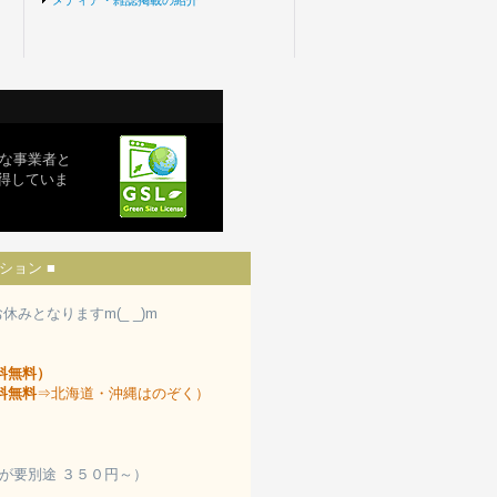
メディア・雑誌掲載の紹介
な事業者と
取得していま
ション ■
みとなりますm(_ _)m
料無料）
料無料
⇒北海道・沖縄はのぞく）
が要別途 ３５０円～）