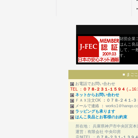
財団企業コ
はんこ良
して、一
す。
■ まご
お電話でお問い合わせ
TEL ：
０７８-２３１-１５９４
(→16:
ネットからお問い合わせ
ＦＡＸ注文OK
：０７８-２４１-３
メールで連絡
：
works1＠hanqo.c
ラッピングも承ります
はんこ良品とお客様のお約束
所在地： 兵庫県神戸市中央区宮本通4
運営：有限会社 中央印房
店舗TEL ：
０７８-２３１-１３９