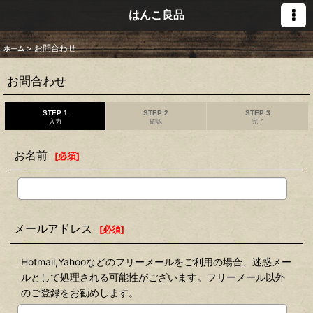
はんこ良品
>
お問合わせ
ホーム
お問合わせ
STEP 1
STEP 2
STEP 3
入力
確認
完了
お名前
[
必須
]
メールアドレス
[
必須
]
Hotmail,Yahooなどのフリーメールをご利用の場合、迷惑メー
ルとして処理される可能性がございます。フリーメール以外
のご登録をお勧めします。