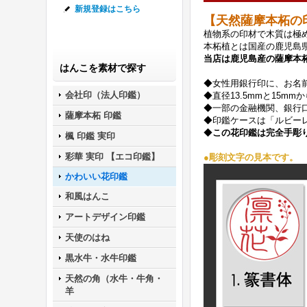
新規登録はこちら
【天然
薩摩本柘
の
植物系の印材で木質は極
本柘植とは国産の鹿児島
当店は鹿児島産の薩摩本
はんこを素材で探す
◆女性用銀行印に、お名
会社印（法人印鑑）
◆直径13.5mmと15m
◆一部の金融機関、銀行
薩摩本柘 印鑑
◆印鑑ケースは「ルビー
◆
この花印鑑は完全手彫
楓 印鑑 実印
彩華 実印 【エコ印鑑】
●
彫刻文字の見本です。
かわいい花印鑑
和風はんこ
アートデザイン印鑑
天使のはね
黒水牛・水牛印鑑
天然の角（水牛・牛角・
羊