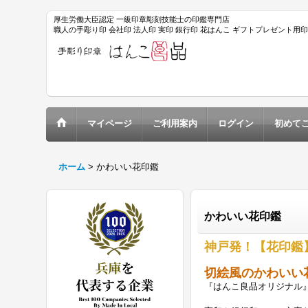
厚生労働大臣認定 一級印章彫刻技能士の印鑑専門店
職人の手彫り印 会社印 法人印 実印 銀行印 花はんこ ギフトプレゼント用
マイページ
ご利用案内
ログイン
初めて
ホーム
>
かわいい花印鑑
かわいい花印鑑
神戸発！【花印鑑
切絵風の
かわいい
『はんこ良品オリジナル