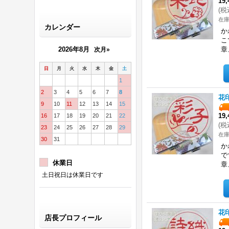
19
(
税
在
カレンダー
か
こ
2026年8月
章
次月»
日
月
火
水
木
金
土
1
2
3
4
5
6
7
8
花
9
10
11
12
13
14
15
19
16
17
18
19
20
21
22
(
税
23
24
25
26
27
28
29
在
30
31
か
で
休業日
章
土日祝日は休業日です
花
店長プロフィール