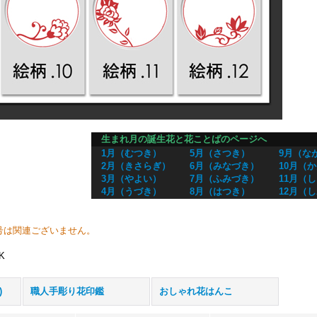
生まれ月の誕生花と花ことばのページへ
1月（むつき）
5月（さつき）
9月（な
2月（きさらぎ）
6月（みなづき）
10月（
3月（やよい）
7月（ふみづき）
11月（
4月（うづき）
8月（はつき）
12月（
号は関連ございません。
K
)
職人手彫り花印鑑
おしゃれ花はんこ