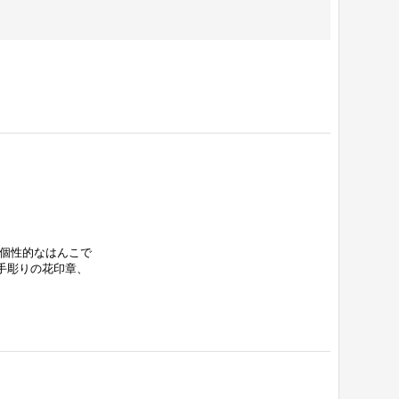
章個性的なはんこで
手彫りの花印章、