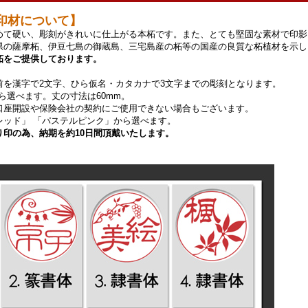
印材について】
めて硬い、彫刻がきれいに仕上がる本柘です。また、とても堅固な素材で印影
県の薩摩柘、伊豆七島の御蔵島、三宅島産の柘等の国産の良質な柘植材を示し
柘をご提供しております。
前を漢字で2文字、ひら仮名・カタカナで3文字までの彫刻となります。
mから選べます。丈の寸法は60mm。
口座開設や保険会社の契約にご使用できない場合もございます。
レッド」 「パステルピンク」から選べます。
り印の為、納期を約10日間頂戴いたします。