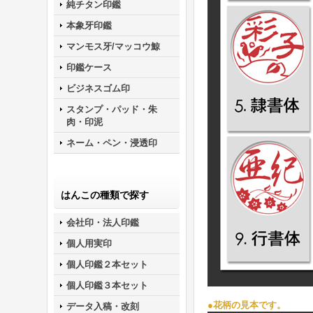
純チタン印鑑
本象牙印鑑
マンモス牙/マッコウ鯨
印鑑ケース
ビジネスゴム印
スタンプ・パッド・朱
肉・印泥
ネーム・ペン・浸透印
はんこの種類で探す
会社印・法人印鑑
個人用実印
個人印鑑２本セット
個人印鑑３本セット
●
花柄の見本です。
データ入稿・改刻