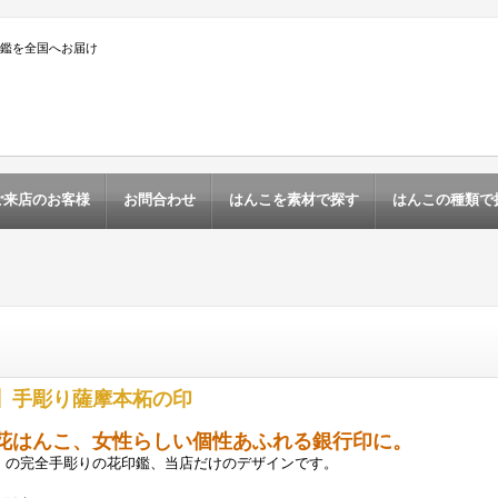
印鑑を全国へお届け
ご来店のお客様
お問合わせ
はんこを素材で探す
はんこの種類で
】手彫り薩摩本柘の印
花
はんこ
、女性らしい個性あふれる
銀行印
に。
』の完全手彫りの花印鑑、当店だけのデザインです。