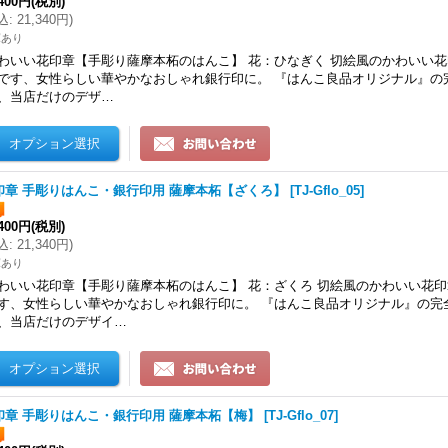
,400円
(税別)
込
:
21,340円
)
庫あり
わいい花印章【手彫り薩摩本柘のはんこ】 花：ひなぎく 切絵風のかわいい
です、女性らしい華やかなおしゃれ銀行印に。 『はんこ良品オリジナル』の
、当店だけのデザ…
印章 手彫りはんこ・銀行印用 薩摩本柘【ざくろ】
[
TJ-Gflo_05
]
,400円
(税別)
込
:
21,340円
)
庫あり
わいい花印章【手彫り薩摩本柘のはんこ】 花：ざくろ 切絵風のかわいい花
す、女性らしい華やかなおしゃれ銀行印に。 『はんこ良品オリジナル』の完
、当店だけのデザイ…
印章 手彫りはんこ・銀行印用 薩摩本柘【梅】
[
TJ-Gflo_07
]