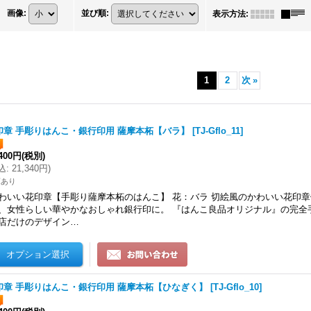
画像
:
並び順
:
表示方法
:
1
2
次
»
印章 手彫りはんこ・銀行印用 薩摩本柘【バラ】
[
TJ-Gflo_11
]
,400円
(税別)
込
:
21,340円
)
庫あり
わいい花印章【手彫り薩摩本柘のはんこ】 花：バラ 切絵風のかわいい花印
、女性らしい華やかなおしゃれ銀行印に。 『はんこ良品オリジナル』の完全
店だけのデザイン…
印章 手彫りはんこ・銀行印用 薩摩本柘【ひなぎく】
[
TJ-Gflo_10
]