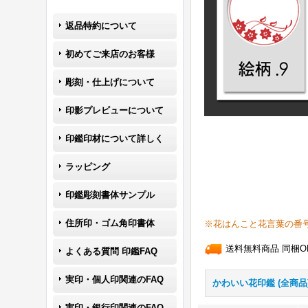
返品特約について
初めてご来店のお客様
彫刻・仕上げについて
印影プレビューについて
印鑑印材について詳しく
ラッピング
印鑑彫刻書体サンプル
住所印・ゴム角印書体
※花はんこと花言葉の番
送料無料商品 同梱O
よくある質問 印鑑FAQ
実印・個人印関連のFAQ
かわいい花印鑑 (全商品
実印・銀行印関連のFAQ