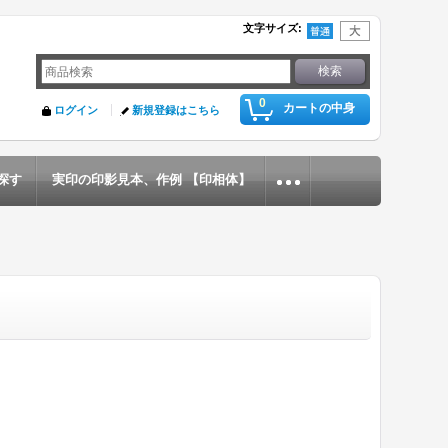
文字サイズ
:
0
カートの中身
ログイン
新規登録はこちら
探す
実印の印影見本、作例 【印相体】