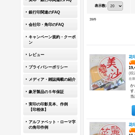
表示数
:
銀行印関連のFAQ
39
件
会社印・角印のFAQ
キャンペーン規約・クーポ
ン
レビュー
花
プライバシーポリシー
19
(
税
在
メディア・雑誌掲載の紹介
か
す
象牙製品の５年保証
当
実印の印影見本、作例
【印相体】
アルファベット・ローマ字
花
の角印作例