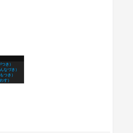
がつき）
かんなづき）
しもつき）
しわす）