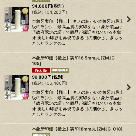
94,800
円
(税別)
(
税込
:
104,280
円
)
本象牙実印 【極上】 キメの細かい本象牙の最上
級のランク、最高品質の実印をもつ 象牙製品は
「政府認定の証」で商品が保証されている本象
牙 美しい印影を再現できる目の細かさ、きちっ
としたランクの…
本象牙印鑑【極上】実印16.5mm丸
[
ZMJG-
165
]
96,800
円
(税別)
(
税込
:
106,480
円
)
本象牙実印 【極上】 キメの細かい本象牙の最上
級のランク、最高品質の実印をもつ 象牙製品は
「政府認定の証」で商品が保証されている本象
牙 美しい印影を再現できる目の細かさ、きちっ
としたランクの…
本象牙印鑑【極上】実印18mm丸
[
ZMJG-018
]