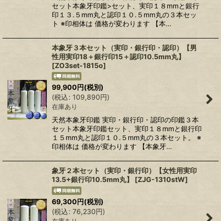
セット本象牙印鑑>セット、実印１８mmと銀行
印１３.５mm丸と認印１０.５mm丸の３本セッ
ト ※印相体は 価格が変わります 【本…
本象牙３本セット（実印・銀行印・認印）【男
性用実印18＋銀行印15＋認印10.5mm丸】
[
ZO3set-1815o
]
99,900
円
(税別)
(
税込
:
109,890
円
)
在庫あり
天然本象牙印鑑 実印・銀行印・認印の印鑑３本
セット本象牙印鑑セット、実印１８mmと銀行印
１５mm丸と認印１０.５mm丸の３本セット。 ※
印相体は 価格が変わります 【本象牙…
象牙２本セット（実印・銀行印）【女性用実印
13.5+銀行印10.5mm丸】
[
ZJG-1310stW
]
69,300
円
(税別)
(
税込
:
76,230
円
)