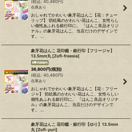
(
税込
:
40,480
円
)
在庫あり
おしゃれでかわいい象牙花はんこ【花：チュー
リップ】 切絵風のかわいい花はんこ、女性らし
い個性あふれる銀行印に。 『はんこ良品オリジ
ナル』の象牙花はんこ、当店だけのデザインで
す。 …
象牙花はんこ 花印鑑・銀行印【フリージャ】
13.5mm丸
[
Zofl-freesia
]
36,800
円
(税別)
(
税込
:
40,480
円
)
在庫あり
おしゃれでかわいい象牙花はんこ【花：フリー
ジャ】 切絵風のかわいい花はんこ、女性らしい
個性あふれる銀行印に。 『はんこ良品オリジナ
ル』の象牙花はんこ、当店だけのデザインで
す。 …
象牙花はんこ 花印鑑・銀行印【ゆり】13.5mm
丸
[
Zofl-yuri
]