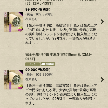
け】
[
ZMJ-135T
]
99,900
円
(税別)
(
税込
:
109,890
円
)
在庫あり
【象牙手彫り印鑑、高級実印】 象牙は象の上ア
ゴの門歯にあたる牙、大切な実印に最適な高級
の実印印材 ワシントン条約により輸入禁止にな
っていましたが、99年3月、一部輸入が解禁さ
れまし…
完全手彫り印鑑 本象牙 実印15mm丸
[
ZMJ-
015T
]
99,900
円
(税別)
(
税込
:
109,890
円
)
在庫あり
【象牙手彫り印鑑、高級実印】 象牙は象の上ア
ゴの門歯にあたる牙、大切な実印に最適な高級
の実印印材 ワシントン条約により輸入禁止にな
っていましたが、99年3月、一部輸入が解禁さ
れまし…