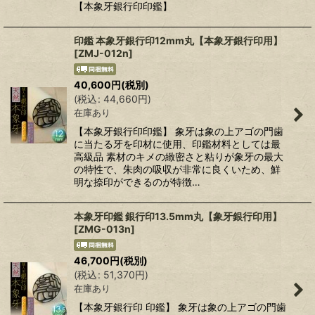
【本象牙銀行印印鑑】
印鑑 本象牙銀行印12mm丸【本象牙銀行印用】
[
ZMJ-012n
]
40,600
円
(税別)
(
税込
:
44,660
円
)
在庫あり
【本象牙銀行印印鑑】 象牙は象の上アゴの門歯
に当たる牙を印材に使用、印鑑材料としては最
高級品 素材のキメの緻密さと粘りが象牙の最大
の特性で、朱肉の吸収が非常に良くいため、鮮
明な捺印ができるのが特徴…
本象牙印鑑 銀行印13.5mm丸【象牙銀行印用】
[
ZMG-013n
]
46,700
円
(税別)
(
税込
:
51,370
円
)
在庫あり
【本象牙銀行印 印鑑】 象牙は象の上アゴの門歯