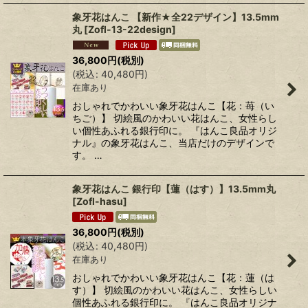
象牙花はんこ 【新作★全22デザイン】13.5mm
丸
[
Zofl-13-22design
]
36,800
円
(税別)
(
税込
:
40,480
円
)
在庫あり
おしゃれでかわいい象牙花はんこ【花：苺（い
ちご）】 切絵風のかわいい花はんこ、女性らし
い個性あふれる銀行印に。 『はんこ良品オリジ
ナル』の象牙花はんこ、当店だけのデザインで
す。 …
象牙花はんこ 銀行印【蓮（はす）】13.5mm丸
[
Zofl-hasu
]
36,800
円
(税別)
(
税込
:
40,480
円
)
在庫あり
おしゃれでかわいい象牙花はんこ【花：蓮（は
す）】 切絵風のかわいい花はんこ、女性らしい
個性あふれる銀行印に。 『はんこ良品オリジナ