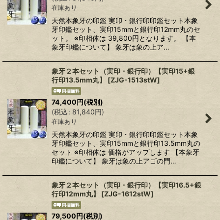
在庫あり
天然本象牙の印鑑 実印・銀行印印鑑セット本象
牙印鑑セット、実印15mmと銀行印12mm丸のセ
ット。 ※印相体は 39,800円となります。 【本
象牙印鑑について】 象牙は象の上ア…
象牙２本セット（実印・銀行印）【実印15+銀
行印13.5mm丸】
[
ZJG-1513stW
]
74,400
円
(税別)
(
税込
:
81,840
円
)
在庫あり
天然本象牙の印鑑 実印・銀行印印鑑セット本象
牙印鑑セット、実印15mmと銀行印13.5mm丸の
セット ※印相体は 価格がアップします 【本象牙
印鑑について】 象牙は象の上アゴの門…
象牙２本セット（実印・銀行印）【実印16.5+銀
行印12mm丸】
[
ZJG-1612stW
]
79,500
円
(税別)