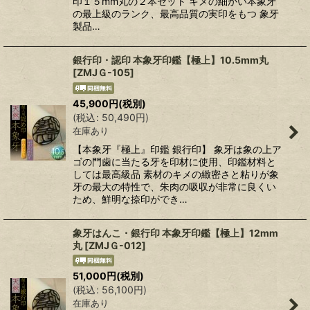
印１５mm丸の２本セット キメの細かい本象牙
の最上級のランク、最高品質の実印をもつ 象牙
製品…
銀行印・認印 本象牙印鑑【極上】10.5mm丸
[
ZMJＧ-105
]
45,900
円
(税別)
(
税込
:
50,490
円
)
在庫あり
【本象牙『極上』印鑑 銀行印】 象牙は象の上ア
ゴの門歯に当たる牙を印材に使用、印鑑材料と
しては最高級品 素材のキメの緻密さと粘りが象
牙の最大の特性で、朱肉の吸収が非常に良くい
ため、鮮明な捺印ができ…
象牙はんこ・銀行印 本象牙印鑑【極上】12mm
丸
[
ZMJＧ-012
]
51,000
円
(税別)
(
税込
:
56,100
円
)
在庫あり