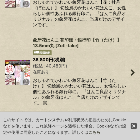
おしゃれでかわいい象牙花はんこ【花：牡丹
（ぼたん）】 切絵風のかわいい花はんこ、女性
らしい個性あふれる銀行印に。 『はんこ良品オ
リジナル』の象牙花はんこ、当店だけのデザイ
ンです。 …
象牙花はんこ 花印鑑・銀行印【竹（たけ）】
13.5mm丸
[
Zofl-take
]
36,800
円
(税別)
(
税込
:
40,480
円
)
在庫あり
おしゃれでかわいい象牙花はんこ【竹（た
け）】 切絵風のかわいい花はんこ、女性らしい
個性あふれる銀行印に。 『はんこ良品オリジナ
ル』の象牙花はんこ、当店だけのデザインで
す。 実…
象牙花はんこ 花印鑑・銀行印【リーフ】
このサイトでは、カートシステムや利用状況の把握のためにCookie
13.5mm丸
[
Zofl-leafe
]
などを使います。これ以降ページを遷移した場合、Cookieなどの設
定や使用に同意したことになります。詳しくは
こちら
36,800
円
(税別)