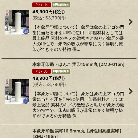
48,900
円
(税別)
(
税込
:
53,790
円
)
【本象牙印鑑について】 象牙は象の上アゴの門
歯に当たる牙を印材に使用、印鑑材料としては
最上級品 素材のキメの緻密さと粘りが象牙の最
大の特性で、朱肉の吸収が非常に良く鮮明な捺
印ができるのが特徴 保…
本象牙印鑑・はんこ 実印15mm丸
[
ZMJ-015n
]
48,900
円
(税別)
(
税込
:
53,790
円
)
【本象牙印鑑について】 象牙は象の上アゴの門
歯に当たる牙を印材に使用、印鑑材料としては
最上級品 素材のキメの緻密さと粘りが象牙の最
大の特性で、朱肉の吸収が非常に良く鮮明な捺
印ができるのが特徴 保…
本象牙印鑑 実印16.5mm丸【男性用高級実印】
[
ZMJ-165n
]