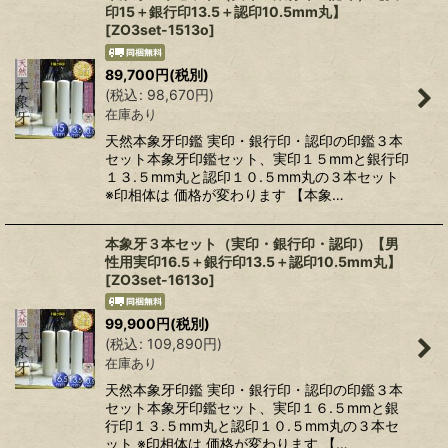
印15＋銀行印13.5＋認印10.5mm丸】
[
ZO3set-1513o
]
89,700
円
(税別)
(
税込
:
98,670
円
)
在庫あり
天然本象牙印鑑 実印・銀行印・認印の印鑑３本
セット本象牙印鑑セット、実印１５mmと銀行印
１３.５mm丸と認印１０.５mm丸の３本セット
※印相体は 価格が変わります 【本象…
本象牙３本セット（実印・銀行印・認印）【男
性用実印16.5＋銀行印13.5＋認印10.5mm丸】
[
ZO3set-1613o
]
99,900
円
(税別)
(
税込
:
109,890
円
)
在庫あり
天然本象牙印鑑 実印・銀行印・認印の印鑑３本
セット本象牙印鑑セット、実印１６.５mmと銀
行印１３.５mm丸と認印１０.５mm丸の３本セ
ット ※印相体は 価格が変わります 【…