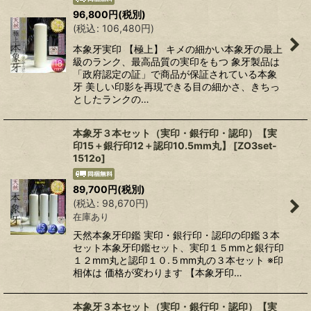
96,800
円
(税別)
(
税込
:
106,480
円
)
本象牙実印 【極上】 キメの細かい本象牙の最上
級のランク、最高品質の実印をもつ 象牙製品は
「政府認定の証」で商品が保証されている本象
牙 美しい印影を再現できる目の細かさ、きちっ
としたランクの…
本象牙３本セット（実印・銀行印・認印）【実
印15＋銀行印12＋認印10.5mm丸】
[
ZO3set-
1512o
]
89,700
円
(税別)
(
税込
:
98,670
円
)
在庫あり
天然本象牙印鑑 実印・銀行印・認印の印鑑３本
セット本象牙印鑑セット、実印１５mmと銀行印
１２mm丸と認印１０.５mm丸の３本セット ※印
相体は 価格が変わります 【本象牙印…
本象牙３本セット（実印・銀行印・認印）【実