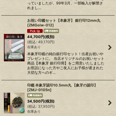
っていましたが、99年3月、一部輸入が解禁さ
れまし…
お祝い印鑑セット【本象牙】 銀行印12mm丸
[
ZMGoiw-012
]
44,700
円
(税別)
(
税込
:
49,170
円
)
在庫あり
本象牙印鑑の純白銀行印セット！出産お祝いや
プレゼントに。 当店オリジナルのお祝いセット
商品【本象牙 銀行印用】をご用意いたしました
お世話になった方やご友人にお子様が産まれた
大切な方へのギ…
印鑑 本象牙認印10.5mm丸 【象牙の認印】
[
ZMJ-0105n
]
34,500
円
(税別)
(
税込
:
37,950
円
)
在庫あり