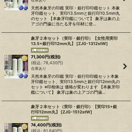
在庫あり
天然本象牙の印鑑 実印・銀行印印鑑セット 本象
牙印鑑セット、実印13.5mmと銀行印10.5mm丸
のセット 【本象牙印鑑について】 象牙は象の上
アゴの門歯に当たる牙を印材に使…
象牙２本セット（実印・銀行印）【女性用実印
13.5+銀行印12mm丸】
[
ZJG-1312stW
]
71,300
円
(税別)
(
税込
:
78,430
円
)
在庫あり
天然本象牙の印鑑 実印・銀行印印鑑セット本象
牙印鑑セット、実印13.5mmと銀行印12mm丸の
セット ※印相体は 価格が変わります 【本象牙印
鑑について】 象牙は象の上アゴの門歯…
象牙２本セット（実印・銀行印）【実印15+銀
行印12mm丸】
[
ZJG-1512stW
]
74,400
円
(税別)
(
税込
:
81,840
円
)