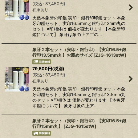
(
税込
:
87,450
円
)
在庫あり
天然本象牙の印鑑 実印・銀行印印鑑セット 本象
牙印鑑セット、実印16.5mmと銀行印12mm丸の
セット ※印相体は 価格が変わります 【本象牙印
鑑について】 象牙は象の上アゴの…
象牙２本セット（実印・銀行印）【実印16.5+銀
行印13.5mm丸】お薦めサイズ
[
ZJG-1613stW
]
79,500
円
(税別)
(
税込
:
87,450
円
)
在庫あり
天然本象牙の印鑑 実印・銀行印印鑑セット 本象
牙印鑑セット、実印16.5mmと銀行印13.5mm丸
のセット ※印相体は 価格が変わります 【本象牙
印鑑について】 象牙は象の上ア…
象牙２本セット（実印・銀行印）【実印16.5+銀
行印15mm丸】
[
ZJG-1615stW
]