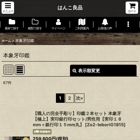
はんこ良品
メニュー
カート
素材で探す
種類で探す
マイページ
ご利用案内
お客様の声
>
本象牙印鑑
ホーム
本象牙印鑑
表示順変更
閉じる
67
件
サブカテゴリ
:
1
2
次
»
表示数
:
【職人の完全手彫り】印鑑２本セット 本象牙
【極上】実印銀行印セット/男性用【実印１８
在庫あり
mm＋銀行印１５mm丸】
[
Zo2-teboriG1815
]
並び順
:
259,600
円
(税別)