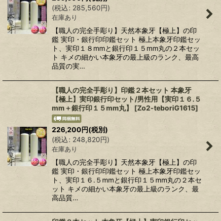
(
税込
:
285,560
円
)
在庫あり
絞り込む
【職人の完全手彫り】天然本象牙【極上】の印
鑑 実印・銀行印印鑑セット 極上本象牙印鑑セッ
ト、実印１８mmと銀行印１５mm丸の２本セッ
ト キメの細かい本象牙の最上級のランク、最高
品質の実…
【職人の完全手彫り】印鑑２本セット 本象牙
【極上】実印銀行印セット/男性用【実印１６.５
mm＋銀行印１５mm丸】
[
Zo2-teboriG1615
]
226,200
円
(税別)
(
税込
:
248,820
円
)
在庫あり
【職人の完全手彫り】天然本象牙【極上】の印
鑑 実印・銀行印印鑑セット 極上本象牙印鑑セッ
ト、実印１６.５mmと銀行印１５mm丸の２本セ
ット キメの細かい本象牙の最上級のランク、最
高品質…