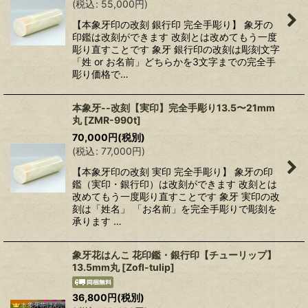
(
税込
:
55,000
円
)
【本象牙印の改刻 銀行印 完全手彫り】 象牙の
印鑑は改刻ができます 改刻とは改めてもう一度
彫り直すことです 象牙 銀行印の改刻は彫刻文字
「姓 or お名前」どちらかを3文字までの完全手
彫り価格で…
本象牙--改刻【実印】完全手彫り13.5〜21mm
丸
[
ZMR-990t
]
70,000
円
(税別)
(
税込
:
77,000
円
)
【本象牙印の改刻 実印 完全手彫り】 象牙の印
鑑（実印・銀行印）は改刻ができます 改刻とは
改めてもう一度彫り直すことです 象牙 実印の改
刻は「姓名」 「お名前」を完全手彫りで彫刻を
承ります …
象牙花はんこ 花印鑑・銀行印【チューリップ】
13.5mm丸
[
Zofl-tulip
]
36,800
円
(税別)