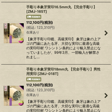
手彫り本象牙実印16.5mm丸 【完全手彫り】
[
ZMJ-165T
]
112,100
円
(税別)
(
税込
:
123,310
円
)
在庫あり
【象牙手彫り印鑑、高級実印】 象牙は象の上ア
ゴの門歯にあたる牙、大切な実印に最適な高級
の実印印材 ワシントン条約により輸入禁止にな
っていましたが、99年3月、一部輸入が解禁さ
れまし…
手彫り本象牙実印18mm丸 【完全手彫り】男性
用実印
[
ZMJ-018T
]
112,100
円
(税別)
(
税込
:
123,310
円
)
在庫あり
【象牙手彫り印鑑、高級実印】 象牙は象の上ア
ゴの門歯にあたる牙、大切な実印に最適な高級
の実印印材 ワシントン条約により輸入禁止にな