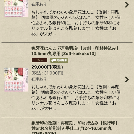
在庫あり
おしゃれでかわいい象牙花はんこ【改刻：再彫
刻】 切絵風のかわいい花はんこ、女性らしい個
性あふれる銀行印に。 お手持ちの象牙印材にオ
リジナル花はんこを彫刻します！ 女性は「お
花」が大好…
象牙花はんこ 花印影彫刻【改刻・印材持込み】
13.5mm丸専用
[
Zofl-kaikoku13
]
29,000
円
(税別)
(
税込
:
31,900
円
)
在庫あり
おしゃれでかわいい象牙花はんこ【改刻：再彫
刻】 切絵風のかわいい花はんこ、女性らしい個
性あふれる銀行印に。 お手持ちの象牙印材にオ
リジナル花はんこを彫刻します！ 女性は「お
花」が大好…
象牙印の改刻・再彫刻、印材持込み【銀行印】
姓orお名前彫刻★手仕上げ12〜16.5mm丸
[
ZMR-991k
]