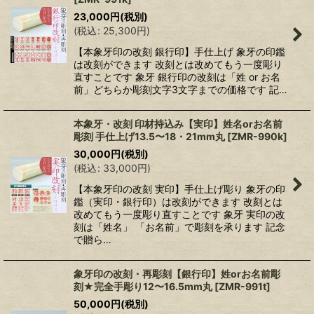
23,000
円
(税別)
(
税込
:
25,300
円
)
【本象牙印の改刻 銀行印】手仕上げ 象牙の印鑑
は改刻ができます 改刻とは改めてもう一度彫り
直すことです 象牙 銀行印の改刻は「姓 or お名
前」どちらか彫刻文字3文字までの価格です 記…
本象牙・改刻 印材持込み【実印】姓名orお名前
彫刻 手仕上げ13.5〜18・21mm丸
[
ZMR-990k
]
30,000
円
(税別)
(
税込
:
33,000
円
)
【本象牙印の改刻 実印】手仕上げ彫り 象牙の印
鑑（実印・銀行印）は改刻ができます 改刻とは
改めてもう一度彫り直すことです 象牙 実印の改
刻は「姓名」 「お名前」で彫刻を承ります 記念
で贈ら…
象牙印の改刻・再彫刻【銀行印】姓orお名前彫
刻★完全手彫り12〜16.5mm丸
[
ZMR-991t
]
50,000
円
(税別)