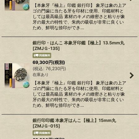
【本象牙『極上』印鑑 銀行印】 象牙は象の上ア
ゴの門歯に当たる牙を印材に使用、印鑑材料と
しては最高級品 素材のキメの緻密さと粘りが象
牙の最大の特性で、朱肉の吸収が非常に良くい
ため、鮮明な捺印ができ…
銀行印・はんこ 本象牙印鑑【極上】13.5mm丸
[
ZMJＧ-135
]
69,300
円
(税別)
(
税込
:
76,230
円
)
在庫あり
【本象牙『極上』印鑑 銀行印】 象牙は象の上ア
ゴの門歯に当たる牙を印材に使用、印鑑材料と
しては最高級品 素材のキメの緻密さと粘りが象
牙の最大の特性で、朱肉の吸収が非常に良くい
ため、鮮明な捺印ができ…
銀行印印鑑 本象牙はんこ【極上】15mm丸
[
ZMJＧ-015
]