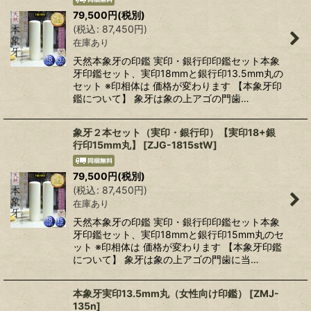
79,500
円
(税別)
(
税込
:
87,450
円
)
在庫あり
天然本象牙の印鑑 実印・銀行印印鑑セット本象
牙印鑑セット、実印18mmと銀行印13.5mm丸の
セット ※印相体は 価格が変わります 【本象牙印
鑑について】 象牙は象の上アゴの門歯…
象牙２本セット（実印・銀行印）【実印18+銀
行印15mm丸】
[
ZJG-1815stW
]
79,500
円
(税別)
(
税込
:
87,450
円
)
在庫あり
天然本象牙の印鑑 実印・銀行印印鑑セット本象
牙印鑑セット、実印18mmと銀行印15mm丸のセ
ット ※印相体は 価格が変わります 【本象牙印鑑
について】 象牙は象の上アゴの門歯に当…
本象牙実印13.5mm丸（女性向け印鑑）
[
ZMJ-
135n
]