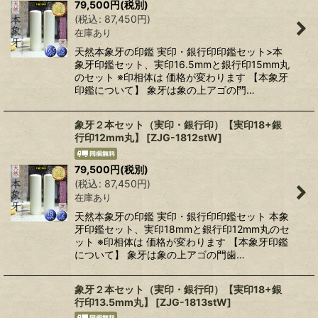
79,500
円
(税別)
(
税込
:
87,450
円
)
在庫あり
天然本象牙の印鑑 実印・銀行印印鑑セット>本
象牙印鑑セット、実印16.5mmと銀行印15mm丸
のセット ※印相体は 価格が変わります 【本象牙
印鑑について】 象牙は象の上アゴの門…
象牙２本セット（実印・銀行印）【実印18+銀
行印12mm丸】
[
ZJG-1812stW
]
79,500
円
(税別)
(
税込
:
87,450
円
)
在庫あり
天然本象牙の印鑑 実印・銀行印印鑑セット 本象
牙印鑑セット、実印18mmと銀行印12mm丸のセ
ット ※印相体は 価格が変わります 【本象牙印鑑
について】 象牙は象の上アゴの門歯…
象牙２本セット（実印・銀行印）【実印18+銀
行印13.5mm丸】
[
ZJG-1813stW
]