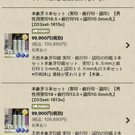
本象牙３本セット（実印・銀行印・認印）【男
性用実印16.5＋銀行印15＋認印10.5mm丸】
[
ZO3set-1615o
]
99,900
円
(税別)
(
税込
:
109,890
円
)
在庫あり
天然本象牙印鑑 実印・銀行印・認印の印鑑３本
セット本象牙印鑑セット、実印１６.５mmと銀
行印１５mm丸と認印１０.５mm丸の３本セット
※印相体は 価格が変わります 【本象…
本象牙３本セット（実印・銀行印・認印）【男
性用実印18＋銀行印13.5＋認印10.5mm丸】
[
ZO3set-1813o
]
99,900
円
(税別)
(
税込
:
109,890
円
)
在庫あり
天然本象牙印鑑 実印・銀行印・認印の印鑑３本