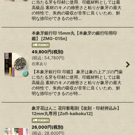
に当たる牙を印材に使用、印鑑材料としては最
高級品 素材のキメの緻密さと粘りが象牙の最大
の特性で、朱肉の吸収が非常に良くいため、鮮
明な捺印ができるのが特…
本象牙銀行印 15mm丸【本象牙の銀行印用印
鑑】
[
ZMG-015n
]
49,800
円
(税別)
(
税込
:
54,780
円
)
在庫あり
【本象牙銀行印 印鑑】 象牙は象の上アゴの門歯
に当たる牙を印材に使用、印鑑材料としては最
高級品 素材のキメの緻密さと粘りが象牙の最大
の特性で、朱肉の吸収が非常に良くいため、鮮
明な捺印ができるのが特…
象牙花はんこ 花印影彫刻【改刻・印材持込み】
12mm丸専用
[
Zofl-kaikoku12
]
26,000
円
(税別)
(
税込
:
28,600
円
)