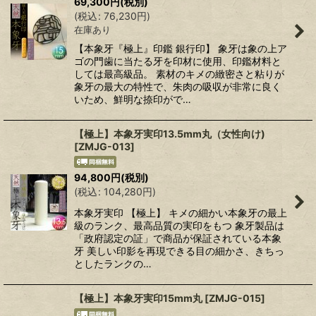
69,300
円
(税別)
(
税込
:
76,230
円
)
在庫あり
【本象牙『極上』印鑑 銀行印】 象牙は象の上ア
ゴの門歯に当たる牙を印材に使用、印鑑材料と
しては最高級品。 素材のキメの緻密さと粘りが
象牙の最大の特性で、朱肉の吸収が非常に良く
いため、鮮明な捺印がで…
【極上】本象牙実印13.5mm丸（女性向け)
[
ZMJG-013
]
94,800
円
(税別)
(
税込
:
104,280
円
)
本象牙実印 【極上】 キメの細かい本象牙の最上
級のランク、最高品質の実印をもつ 象牙製品は
「政府認定の証」で商品が保証されている本象
牙 美しい印影を再現できる目の細かさ、きちっ
としたランクの…
【極上】本象牙実印15mm丸
[
ZMJG-015
]