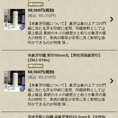
59,100
円
(税別)
(
税込
:
65,010
円
)
【本象牙印鑑について】 象牙は象の上アゴの門
歯に当たる牙を印材に使用、印鑑材料としては
最上級品 素材のキメの緻密さと粘りが象牙の最
大の特性で、朱肉の吸収が非常に良く鮮明な捺
印ができるのが特徴 保…
本象牙印鑑 実印18mm丸【男性用高級実印】
[
ZMJ-018n
]
59,100
円
(税別)
(
税込
:
65,010
円
)
【本象牙印鑑について】 象牙は象の上アゴの門
歯に当たる牙を印材に使用、印鑑材料としては
最上級品 素材のキメの緻密さと粘りが象牙の最
大の特性で、朱肉の吸収が非常に良く鮮明な捺
印ができるのが特徴 保…
完全手彫り印鑑 本象牙実印13.5mm丸【女性向