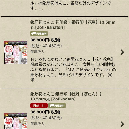
ル』の象牙花はんこ、当店だけのデザインで
す。 …
象牙花はんこ 花印鑑・銀行印【花鳥】13.5mm
丸
[
Zofl-hanatori
]
36,800
円
(税別)
(
税込
:
40,480
円
)
在庫あり
おしゃれでかわいい象牙花はんこ【花：花鳥】
切絵風のかわいい花はんこ、女性らしい個性あ
ふれる銀行印に。 『はんこ良品オリジナル』の
象牙花はんこ、当店だけのデザインです。 実
印…
象牙花はんこ 銀行印【牡丹（ぼたん）】
13.5mm丸
[
Zofl-botan
]
36,800
円
(税別)
(
税込
:
40,480
円
)
在庫あり