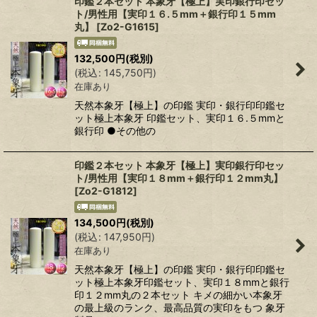
印鑑２本セット 本象牙【極上】実印銀行印セッ
ト/男性用【実印１６.５mm＋銀行印１５mm
丸】
[
Zo2-G1615
]
132,500
円
(税別)
(
税込
:
145,750
円
)
在庫あり
天然本象牙【極上】の印鑑 実印・銀行印印鑑セ
ット極上本象牙 印鑑セット、実印１６.５mmと
銀行印 ●その他の
印鑑２本セット 本象牙【極上】実印銀行印セッ
ト/男性用【実印１８mm＋銀行印１２mm丸】
[
Zo2-G1812
]
134,500
円
(税別)
(
税込
:
147,950
円
)
在庫あり
天然本象牙【極上】の印鑑 実印・銀行印印鑑セ
ット極上本象牙印鑑セット、実印１８mmと銀行
印１２mm丸の２本セット キメの細かい本象牙
の最上級のランク、最高品質の実印をもつ 象牙