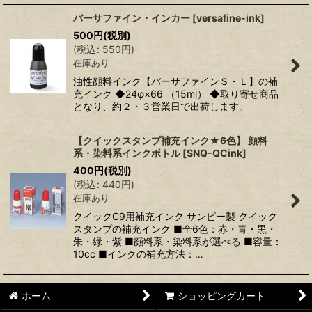
バーサファイン・インカー
[
versafine-ink
]
500
円
(税別)
(
税込
:
550
円
)
在庫あり
油性顔料インク【バーサファインＳ・Ｌ】の補
充インク ◆24φ×66 （15ml） ◆取り寄せ商品
となり、約２・３営業日で出荷します。
【クイックスタンプ補充インク★6色】 顔料
系・染料系インクボトル
[
SNQ-QCink
]
400
円
(税別)
(
税込
:
440
円
)
在庫あり
クイックC9用補充インク サンビー製 クイック
スタンプの補充インク ■全6色：赤・青・黒・
朱・緑・紫 ■顔料系・染料系が選べる ■容量：
10cc ■インクの補充方法：…
ホーム
ショッピングカート