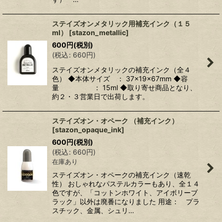
ステイズオンメタリック用補充インク（１５
ml）
[
stazon_metallic
]
600
円
(税別)
(
税込
:
660
円
)
ステイズオンメタリックの補充インク（全４
色） ◆本体サイズ ： 37×19×67mm ◆容
量 ： 15ml ◆取り寄せ商品となり、
約２・３営業日で出荷します。
ステイズオン・オペーク （補充インク）
[
stazon_opaque_ink
]
600
円
(税別)
(
税込
:
660
円
)
在庫あり
ステイズオン・オペークの補充インク（速乾
性） おしゃれなパステルカラーもあり、全１４
色ですが、「コットンホワイト、アイボリーブ
ラック」以外は廃番になりました 用途： プラ
スチック、金属、シュリ…