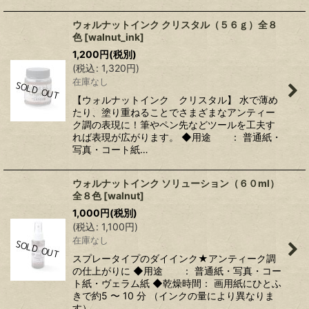
ウォルナットインク クリスタル（５６ｇ）全８
色
[
walnut_ink
]
1,200
円
(税別)
(
税込
:
1,320
円
)
在庫なし
【ウォルナットインク クリスタル】 水で薄め
たり、塗り重ねることでさまざまなアンティー
ク調の表現に！筆やペン先などツールを工夫す
れば表現が広がります。 ◆用途 ： 普通紙・
写真・コート紙…
ウォルナットインク ソリューション（６０ml）
全８色
[
walnut
]
1,000
円
(税別)
(
税込
:
1,100
円
)
在庫なし
スプレータイプのダイインク★アンティーク調
の仕上がりに ◆用途 ： 普通紙・写真・コー
ト紙・ヴェラム紙 ◆乾燥時間： 画用紙にひとふ
きで約5 〜 10 分 （インクの量により異なりま
す） …