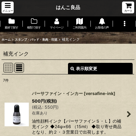
はんこ良品
メニュー
カート
素材で探す
種類で探す
マイページ
ご利用案内
お客様の声
>
>
補充インク
ホーム
スタンプ・パッド・朱肉・印泥
補充インク
表示順変更
閉じる
7
件
表示数
:
バーサファイン・インカー
[
versafine-ink
]
在庫あり
500
円
(税別)
(
税込
:
550
円
)
在庫あり
並び順
:
油性顔料インク【バーサファインＳ・Ｌ】の補
充インク ◆24φ×66 （15ml） ◆取り寄せ商品
絞り込む
となり、約２・３営業日で出荷します。