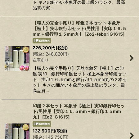
ト キメの細かい本象牙の最上級のランク、最高
品質の実…
【職人の完全手彫り】印鑑２本セット 本象牙
【極上】実印銀行印セット/男性用【実印１６.５
mm＋銀行印１５mm丸】
[
Zo2-teboriG1615
]
226,200
円
(税別)
(
税込
:
248,820
円
)
在庫あり
【職人の完全手彫り】天然本象牙【極上】の印
鑑 実印・銀行印印鑑セット 極上本象牙印鑑セッ
ト、実印１６.５mmと銀行印１５mm丸の２本セ
ット キメの細かい本象牙の最上級のランク、最
高品質…
印鑑２本セット 本象牙【極上】実印銀行印セッ
ト/男性用【実印１６.５mm＋銀行印１５mm
丸】
[
Zo2-G1615
]
132,500
円
(税別)
(
税込
:
145,750
円
)