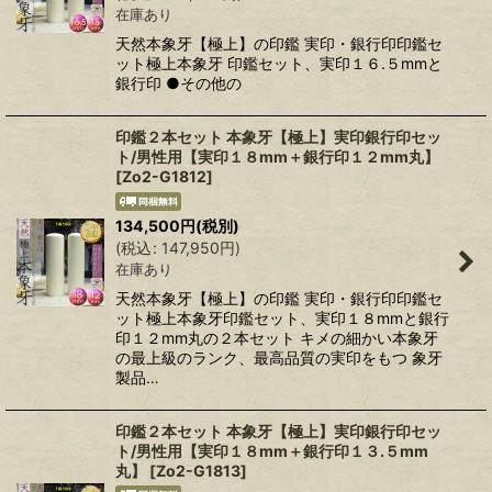
在庫あり
天然本象牙【極上】の印鑑 実印・銀行印印鑑セ
ット極上本象牙 印鑑セット、実印１６.５mmと
銀行印 ●その他の
印鑑２本セット 本象牙【極上】実印銀行印セッ
ト/男性用【実印１８mm＋銀行印１２mm丸】
[
Zo2-G1812
]
134,500
円
(税別)
(
税込
:
147,950
円
)
在庫あり
天然本象牙【極上】の印鑑 実印・銀行印印鑑セ
ット極上本象牙印鑑セット、実印１８mmと銀行
印１２mm丸の２本セット キメの細かい本象牙
の最上級のランク、最高品質の実印をもつ 象牙
製品…
印鑑２本セット 本象牙【極上】実印銀行印セッ
ト/男性用【実印１８mm＋銀行印１３.５mm
丸】
[
Zo2-G1813
]