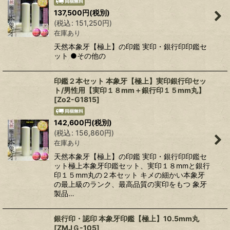
137,500
円
(税別)
(
税込
:
151,250
円
)
在庫あり
天然本象牙【極上】の印鑑 実印・銀行印印鑑セ
ット ●その他の
印鑑２本セット 本象牙【極上】実印銀行印セッ
ト/男性用【実印１８mm＋銀行印１５mm丸】
[
Zo2-G1815
]
142,600
円
(税別)
(
税込
:
156,860
円
)
在庫あり
天然本象牙【極上】の印鑑 実印・銀行印印鑑セ
ット極上本象牙印鑑セット、実印１８mmと銀行
印１５mm丸の２本セット キメの細かい本象牙
の最上級のランク、最高品質の実印をもつ 象牙
製品…
銀行印・認印 本象牙印鑑【極上】10.5mm丸
[
ZMJＧ-105
]