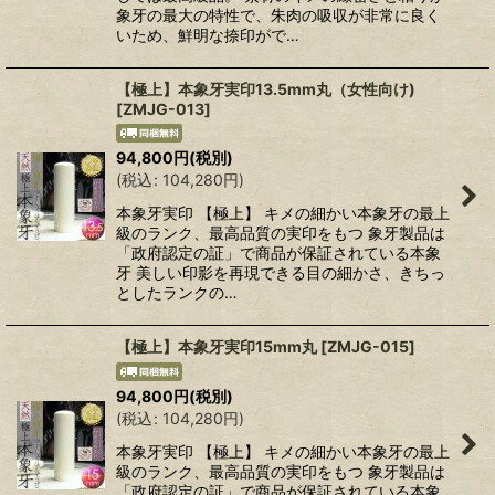
象牙の最大の特性で、朱肉の吸収が非常に良く
いため、鮮明な捺印がで…
【極上】本象牙実印13.5mm丸（女性向け)
[
ZMJG-013
]
94,800
円
(税別)
(
税込
:
104,280
円
)
本象牙実印 【極上】 キメの細かい本象牙の最上
級のランク、最高品質の実印をもつ 象牙製品は
「政府認定の証」で商品が保証されている本象
牙 美しい印影を再現できる目の細かさ、きちっ
としたランクの…
【極上】本象牙実印15mm丸
[
ZMJG-015
]
94,800
円
(税別)
(
税込
:
104,280
円
)
本象牙実印 【極上】 キメの細かい本象牙の最上
級のランク、最高品質の実印をもつ 象牙製品は
「政府認定の証」で商品が保証されている本象