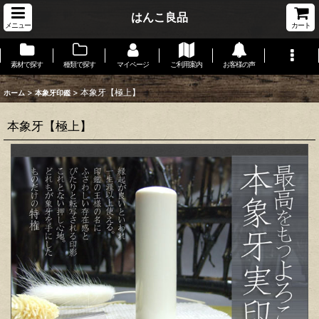
はんこ良品
メニュー
カート
素材で探す
種類で探す
マイページ
ご利用案内
お客様の声
>
>
本象牙【極上】
ホーム
本象牙印鑑
本象牙【極上】