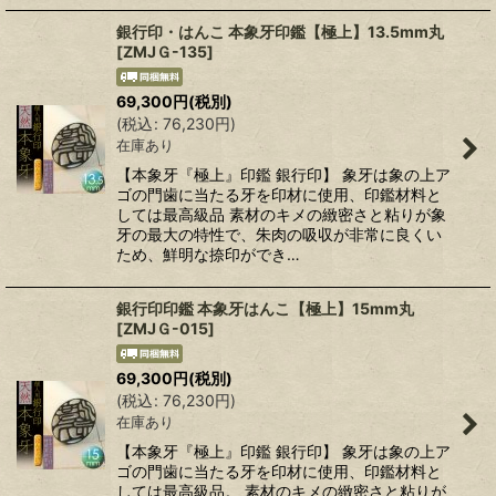
銀行印・はんこ 本象牙印鑑【極上】13.5mm丸
[
ZMJＧ-135
]
69,300
円
(税別)
(
税込
:
76,230
円
)
在庫あり
【本象牙『極上』印鑑 銀行印】 象牙は象の上ア
ゴの門歯に当たる牙を印材に使用、印鑑材料と
しては最高級品 素材のキメの緻密さと粘りが象
牙の最大の特性で、朱肉の吸収が非常に良くい
ため、鮮明な捺印ができ…
銀行印印鑑 本象牙はんこ【極上】15mm丸
[
ZMJＧ-015
]
69,300
円
(税別)
(
税込
:
76,230
円
)
在庫あり
【本象牙『極上』印鑑 銀行印】 象牙は象の上ア
ゴの門歯に当たる牙を印材に使用、印鑑材料と
しては最高級品。 素材のキメの緻密さと粘りが