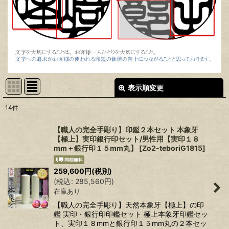
表示順変更
閉じる
14
件
表示数
:
【職人の完全手彫り】印鑑２本セット 本象牙
【極上】実印銀行印セット/男性用【実印１８
在庫あり
mm＋銀行印１５mm丸】
[
Zo2-teboriG1815
]
並び順
:
259,600
円
(税別)
(
税込
:
285,560
円
)
絞り込む
在庫あり
【職人の完全手彫り】天然本象牙【極上】の印
鑑 実印・銀行印印鑑セット 極上本象牙印鑑セッ
ト、実印１８mmと銀行印１５mm丸の２本セッ