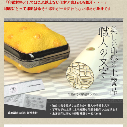
「印鑑材料としてはこれ以上ない印材と言われる象牙・・・」
印鑑にとって印影は命
その印影が一番変わらない印材が
象牙
です