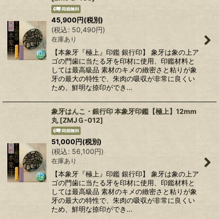
45,900
円
(税別)
(
税込
:
50,490
円
)
在庫あり
【本象牙『極上』印鑑 銀行印】 象牙は象の上ア
ゴの門歯に当たる牙を印材に使用、印鑑材料と
しては最高級品 素材のキメの緻密さと粘りが象
牙の最大の特性で、朱肉の吸収が非常に良くい
ため、鮮明な捺印ができ…
象牙はんこ・銀行印 本象牙印鑑【極上】12mm
丸
[
ZMJＧ-012
]
51,000
円
(税別)
(
税込
:
56,100
円
)
在庫あり
【本象牙『極上』印鑑 銀行印】 象牙は象の上ア
ゴの門歯に当たる牙を印材に使用、印鑑材料と
しては最高級品 素材のキメの緻密さと粘りが象
牙の最大の特性で、朱肉の吸収が非常に良くい
ため、鮮明な捺印ができ…