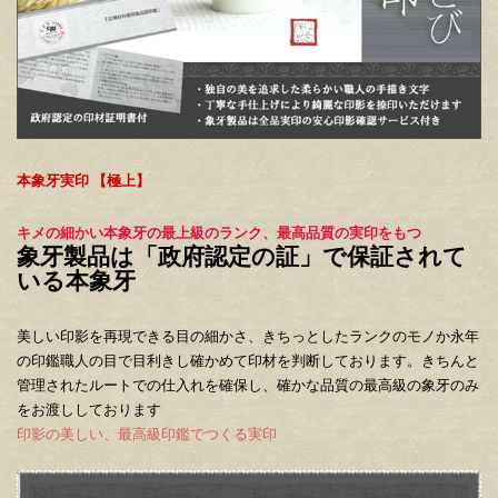
本象牙実印 【極上】
キメの細かい
本象牙
の最上級のランク、最高品質の
実印
をもつ
象牙製品は「政府認定の証」で保証されて
いる本象牙
美しい印影を再現できる目の細かさ、きちっとしたランクのモノか永年
の印鑑職人の目で目利きし確かめて印材を判断しております。きちんと
管理されたルートでの仕入れを確保し、確かな品質の最高級の象牙のみ
をお渡ししております
印影の美しい、最高級印鑑でつくる実印